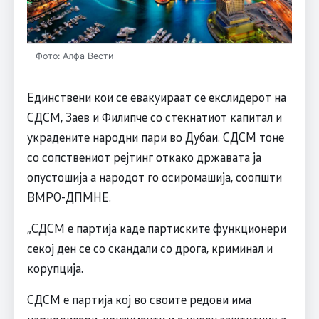
Фото: Алфа Вести
Единствени кои се евакуираат се екслидерот на
СДСМ, Заев и Филипче со стекнатиот капитал и
украдените народни пари во Дубаи. СДСМ тоне
со сопствениот рејтинг откако државата ја
опустошија а народот го осиромашија, соопшти
ВМРО-ДПМНЕ.
„СДСМ е партија каде партиските функционери
секој ден се со скандали со дрога, криминал и
корупција.
СДСМ е партија кој во своите редови има