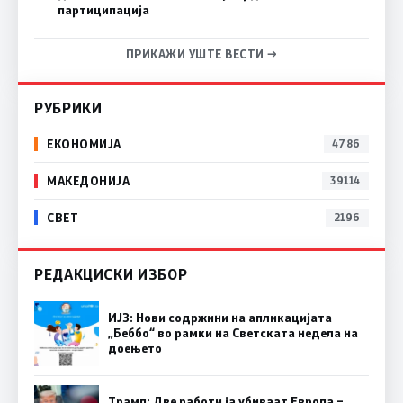
партиципација
ПРИКАЖИ УШТЕ ВЕСТИ →
РУБРИКИ
ЕКОНОМИЈА
4786
МАКЕДОНИЈА
39114
СВЕТ
2196
РЕДАКЦИСКИ ИЗБОР
ИЈЗ: Нови содржини на апликацијата
„Беббо“ во рамки на Светската недела на
доењето
Трамп: Две работи ја убиваат Европа –