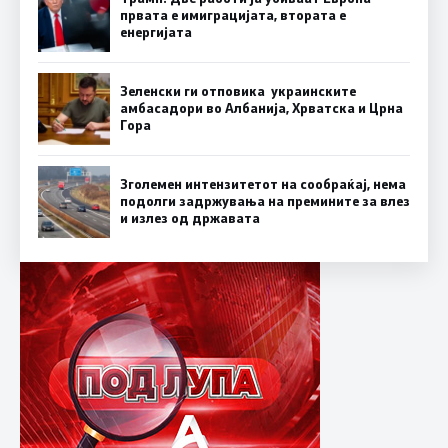
првата е имиграцијата, втората е
енергијата
Зеленски ги отповика украинските
амбасадори во Албанија, Хрватска и Црна
Гора
Зголемен интензитетот на сообраќај, нема
подолги задржувања на премините за влез
и излез од државата