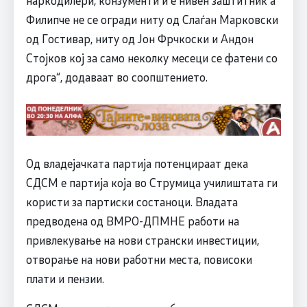
наркодилери, конзументи и е нивен заштитник а
Филипче не се огради ниту од Слаѓан Марковски
од Гостивар, ниту од Јон Фрчкоски и Андон
Стојков кој за само неколку месеци се фатени со
дрога“, додаваат во соопштението.
Од владејачката партија потенцираат дека
СДСМ е партија која во Струмица училиштата ги
користи за партиски состаноци. Владата
предводена од ВМРО-ДПМНЕ работи на
привлекување на нови странски инвестиции,
отворање на нови работни места, повисоки
плати и пензии.