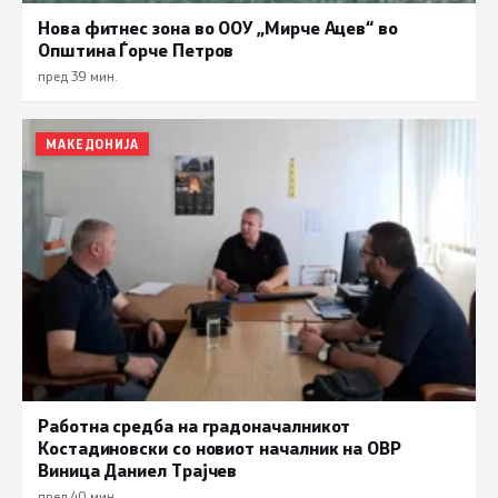
Нова фитнес зона во ООУ „Мирче Ацев“ во
Општина Ѓорче Петров
пред 39 мин.
МАКЕДОНИЈА
Работна средба на градоначалникот
Костадиновски со новиот началник на ОВР
Виница Даниел Трајчев
пред 40 мин.