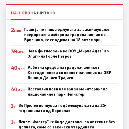
НАЈНОВО
НАЈЧИТАНО
2
Гаши ја потпиша одлуката за распишување
МИН
предвремени избори за градоначалник на
Брвеница, ќе се одржат на 18 октомври
39
Нова фитнес зона во ООУ „Мирче Ацев“ во
МИН
Општина Ѓорче Петров
40
Работна средба на градоначалникот
МИН
Костадиновски со новиот началник на ОВР
Виница Даниел Трајчев
40
Поставени нови камери за мониторинг во
МИН
националниот парк Пелистер
1
Во Прилеп почнуваат одбележувањата на 25-
Ч
годишнината од Карпалак
1
Лекот „Фостер“ ќе биде достапен во аптеките без
Ч
доплата, само со законски утврдената