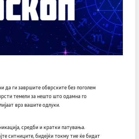
ни да ги завршите обврските без поголем
врсти темели за нешто што одамна го
лијаат врз вашите одлуки.
никација, средби и кратки патувања.
ајте ситниците, бидејќи токму тие ќе бидат