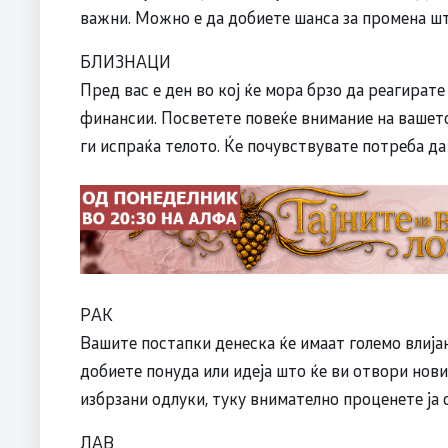
важни. Можно е да добиете шанса за промена што
БЛИЗНАЦИ
Пред вас е ден во кој ќе мора брзо да реагирате
финансии. Посветете повеќе внимание на вашето 
ги испраќа телото. Ќе почувствувате потреба да
РАК
Вашите постапки денеска ќе имаат големо влија
добиете понуда или идеја што ќе ви отвори нов
избрзани одлуки, туку внимателно проценете ја 
ЛАВ