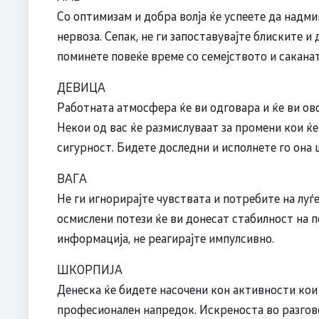
Со оптимизам и добра волја ќе успеете да надм
нервоза. Сепак, не ги запоставувајте блиските 
поминете повеќе време со семејството и саканат
ДЕВИЦА
Работната атмосфера ќе ви одговара и ќе ви ов
Некои од вас ќе размислуваат за промени кои ќ
сигурност. Бидете доследни и исполнете го она ш
ВАГА
Не ги игнорирајте чувствата и потребите на луѓ
осмислени потези ќе ви донесат стабилност на п
информација, не реагирајте импулсивно.
ШКОРПИЈА
Денеска ќе бидете насочени кон активности кои
професионален напредок. Искреноста во разгово