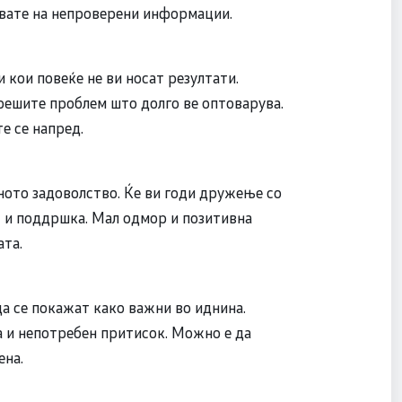
увате на непроверени информации.
 кои повеќе не ви носат резултати.
решите проблем што долго ве оптоварува.
е се напред.
чното задоволство. Ќе ви годи дружење со
т и поддршка. Мал одмор и позитивна
ата.
а се покажат како важни во иднина.
а и непотребен притисок. Можно е да
ена.