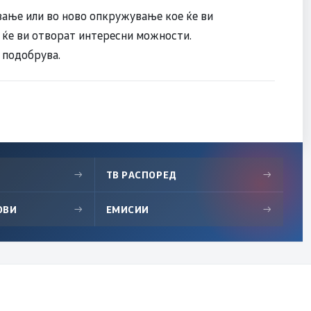
вање или во ново опкружување кое ќе ви
е ќе ви отворат интересни можности.
 подобрува.
→
ТВ РАСПОРЕД
→
ОВИ
→
ЕМИСИИ
→