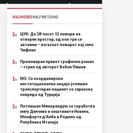
НАЈНОВО
НАЈЧИТАНО
1
ЦУК: До 18 часот 11 пожари на
Ч
отворен простор, од кои три се
активни – изгаснат пожарот кај село
Чифлик
1
Промовиран првиот графички роман
Ч
– стрип од авторот Бобан Пешов
1
МЗ: Со координирана
Ч
институционална акција успешно
транспортиран пациент со сериозна
повреда од Турција
1
Потпишан Меморандум за соработка
Ч
меѓу Делчево и општините Новело,
Монфорте д’Алба и Родино од
Република Италија