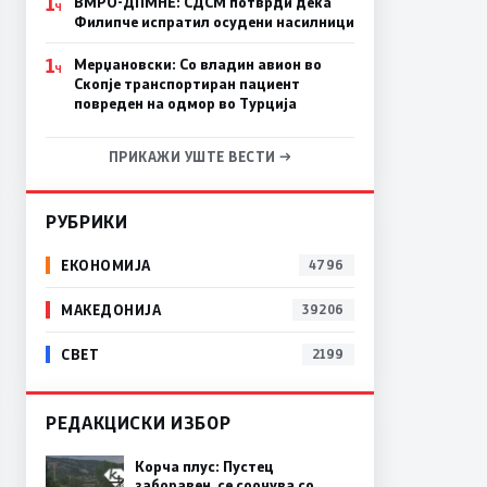
1
ВМРО-ДПМНЕ: СДСM потврди дека
Ч
Филипче испратил осудени насилници
1
Мерџановски: Со владин авион во
Ч
Скопје транспортиран пациент
повреден на одмор во Турција
ПРИКАЖИ УШТЕ ВЕСТИ →
РУБРИКИ
ЕКОНОМИЈА
4796
МАКЕДОНИЈА
39206
СВЕТ
2199
РЕДАКЦИСКИ ИЗБОР
Корча плус: Пустец
заборавен, се соочува со