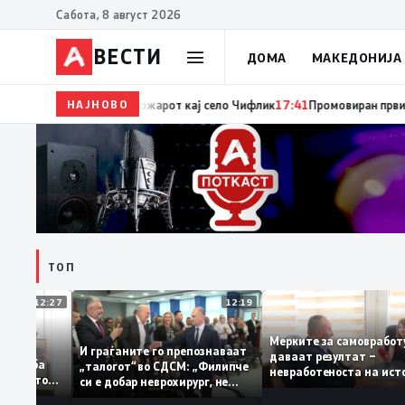
Сабота, 8 август 2026
ВЕСТИ
ДОМА
МАКЕДОНИЈА
НАЈНОВО
17:42
ЦУК: До 18 часот 11 пожари на отворен просто
ТОП
12:27
12:19
Мерките за самовр
уваат: За
И граѓаните го препознаваат
даваат резултат –
ација треба
„талогот“ во СДСМ: „Филипче
невработеноста на 
а домашното
си е добар неврохирург, не
најниско ниво од 11
треба се занимава со