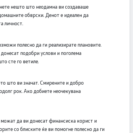
инете нешто што неодамна ви создаваше
и домашните обврски. Денот е идеален да
а личност.
озможи полесно да ги реализирате плановите.
е донесат подобри услови и поголема
то сте го ветиле.
ето што ви значат. Смирените и добро
одолг рок. Ако добиете неочекувана
 можат да ви донесат финансиска корист и
рите со блиските ќе ви помогне полесно да ги