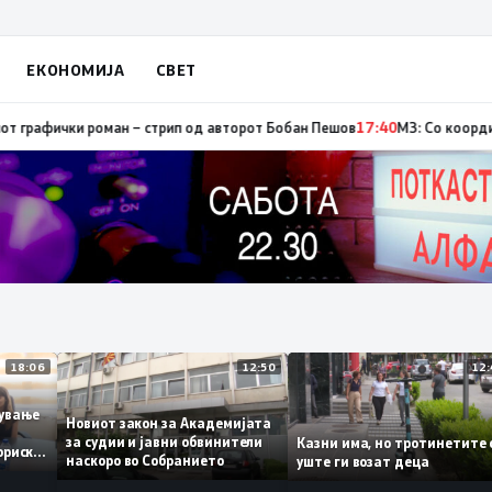
ЕКОНОМИЈА
СВЕТ
р, од кои три се активни – изгаснат пожарот кај село Чифлик
17:41
Пром
18:06
12:50
аботување
Новиот закон за Академијата
за судии и јавни обвинители
Казни има, но тротинети
историски
наскоро во Собранието
уште ги возат деца
,3%