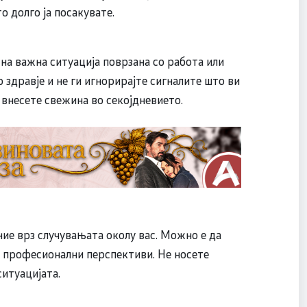
 долго ја посакувате.
 на важна ситуација поврзана со работа или
здравје и не ги игнорирајте сигналите што ви
 внесете свежина во секојдневието.
ние врз случувањата околу вас. Можно е да
и професионални перспективи. Не носете
ситуацијата.