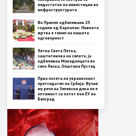
недостаток на инвестиции во
инфраструктурата
Во Прилеп одбележани 25
години од Карпалак: Нивната
жртва е темел на нашата
одговорност
Летна Света Петка,
заштитничка на селото, ја
одбележаа Македонците во
село Леска, Општина Пустец
Прва посета на украинскиот
претседател на Србија: Вучиќ
му рече на Зеленски дека не е
оптимист за патот кон ЕУ на
Белград