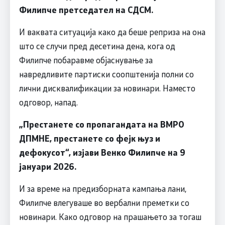
Филипче претседател на СДСМ.
И ваквата ситуација како да беше реприза на она
што се случи пред десетина дена, кога од
Филипче побаравме објаснување за
навредливите партиски соопштенија полни со
лични дисквалификации за новинари. Наместо
одговор, напад.
„Престанете со пропагандата на ВМРО
ДПМНЕ, престанете со фејк њуз и
дефокусот“, изјави Венко Филипче на 9
јануари 2026.
И за време на предизборната кампања лани,
Филипче влегуваше во вербални преметки со
новинари. Како одговор на прашањето за тогаш