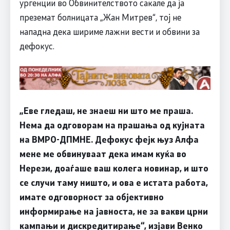
ургенции во Обвинителството сакале да ја
преземат болницата „Жан Митрев“, тој не
нападна дека шириме лажни вести и обвини за
дефокус.
„Еве гледаш, не знаеш ни што ме праша.
Нема да одговорам на прашања од кујната
на ВМРО-ДПМНЕ. Дефокус фејк њуз Aлфа
мене ме обвинуваат дека имам куќа во
Нерези, доаѓаше ваш колега новинар, и што
се случи таму ништо, и ова е истата работа,
имате одговорност за објективно
информирање на јавноста, не за вакви црни
кампањи и дискредитирање“, изјави Венко