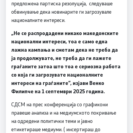
предложена партиска резолуција, следуваше
обвинување дека новинарите ги загрозувале
националните интереси.
„Не се распродадени никако македонските
национални интереси, тоа е само една
лажна кампања и сметам дека не треба да
ја продолжувате, не треба да ги лажете
граѓаните затоа што тоа е сериозна работа
со која ги загрозувате националните
интереси на граѓаните“, изјави Венко
Филипче на 1 септември 2025 година.
СДСМ на прес конференција со графикони
правеше анализа и на медиумското покривање
на одредени политички теми и јавно
етикетираше медиуми. ( инсертираш до