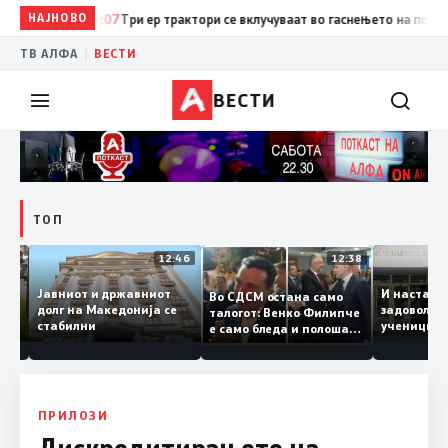
НАЈНОВО
13:07
Три ер трактори се вклучуваат во гаснењето на пожарот в
|
ТВ АЛФА
ВЕСТИ
ВЕСТИ
ТОП
12:47
12:46
12:38
Јавниот и државниот
И наст
Во СДСМ остана само
те ги
долг на Македонија се
задово
талогот: Венко Филипче
стабилни
учениц
е само бледа и полоша
од држ
копија дури и од Зоран
Заев
ПРИЛОЗИ
Дискредитирањето на