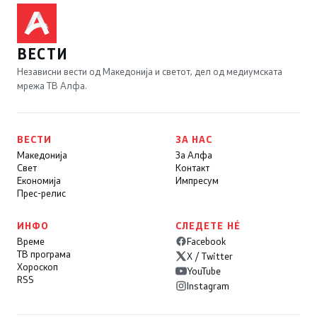
ВЕСТИ
Независни вести од Македонија и светот, дел од медиумската
мрежа ТВ Алфа.
ВЕСТИ
ЗА НАС
Македонија
За Алфа
Свет
Контакт
Економија
Импресум
Прес-релис
ИНФО
СЛЕДЕТЕ НÉ
Време
Facebook
ТВ програма
X / Twitter
Хороскоп
YouTube
RSS
Instagram