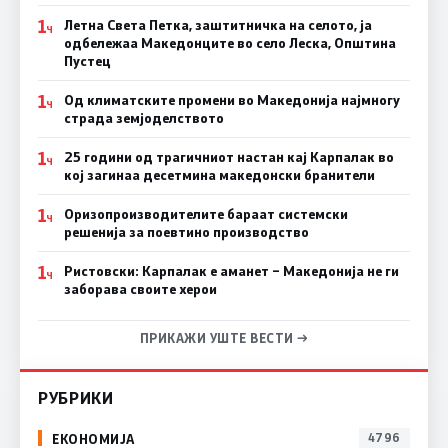
1
Летна Света Петка, заштитничка на селото, ја
Ч
одбележаа Македонците во село Леска, Општина
Пустец
1
Од климатските промени во Македонија најмногу
Ч
страда земјоделството
1
25 години од трагичниот настан кај Карпалак во
Ч
кој загинаа десетмина македонски бранители
1
Оризопроизводителите бараат системски
Ч
решенија за поевтино производство
1
Ристовски: Карпалак е аманет – Македонија не ги
Ч
заборава своите херои
ПРИКАЖИ УШТЕ ВЕСТИ →
РУБРИКИ
ЕКОНОМИЈА
4796