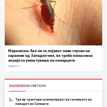
Марковски: Ако ни се појават нови случаи на
заразени од Западен-нил, ќе треба помасовна
акција за уништување на комарците
пред 2 ч.
НАЈНОВО
НАЈЧИТАНО
1
Три ер трактори се вклучуваат во гаснењето на
Ч
пожарот во Сопиште