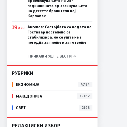
одбележувањето на 25-
годишнината од загинувањето
на десетте бранители кај
Карпалак
19
Ангелов: Состојбата со водата во
МИН
Гостивар постепено се
стабилизира, но се уште не е
погодна за пиење и за готвење
ПРИКАЖИ УШТЕ ВЕСТИ →
РУБРИКИ
ЕКОНОМИЈА
4794
МАКЕДОНИЈА
39162
СВЕТ
2198
РЕДАКЦИСКИ ИЗБОР