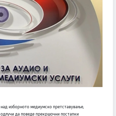
 над изборното медиумско претставување,
а одлучи да поведе прекршочни постапки