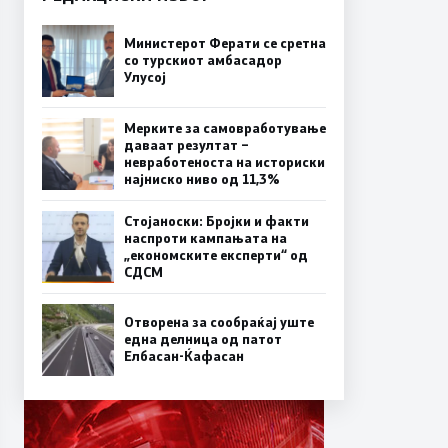
Министерот Ферати се сретна
со турскиот амбасадор
Улусој
Мерките за самовработување
даваат резултат –
невработеноста на историски
најниско ниво од 11,3%
Стојаноски: Бројки и факти
наспроти кампањата на
„економските експерти“ од
СДСM
Отворена за сообраќај уште
една делница од патот
Елбасан-Ќафасан