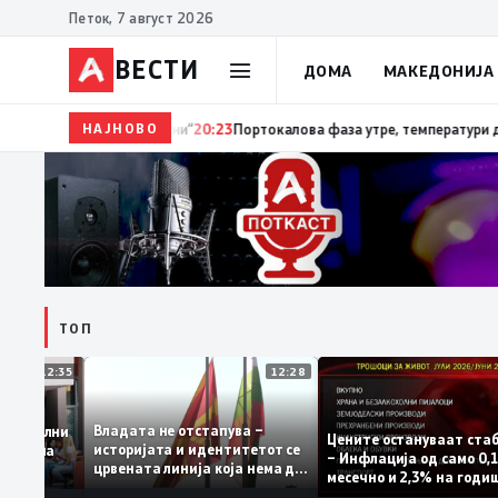
Петок, 7 август 2026
ВЕСТИ
ДОМА
МАКЕДОНИЈА
НАЈНОВО
20:24
Сиљановска Давкова на Свечената академиј
ТОП
12:35
12:28
Владата не отстапува –
се задоволни
Цените остануваат 
историјата и идентитетот се
чениците на
– Инфлација од само
црвената линија која нема да
жавната
месечно и 2,3% на г
се погази
ниво