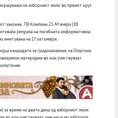
екршување на изборниот молк во првиот круг
т законик, ТВ Компани 21-М вчера (18
митувала реприза на посебната информативна
о емитувана на 17 октомври.
тројца кандидати за градоначалник на Општина
визуелни материјали во кои учествуваат
соопштение.
ри) за време на двата дена од изборниот молк
и во кои учествуваат учесници во изборите,