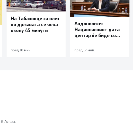
На Табановце за влез
Андоновски:
во државата се чека
Националниот дата
околу 45 минути
центар ќе биде со
мала инсталирана
моќност и ќе служи
пред 16 мин.
пред 17 мин.
исклучиво за
потребите на
државата
 ТВ Алфа.