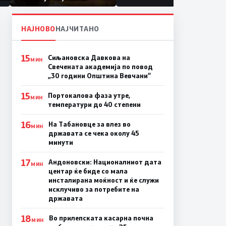
првачиња помалку
а
НАЈНОВО
НАЈЧИТАНО
15
Сиљановска Давкова на
МИН
Свечената академија по повод
„30 години Општина Вевчани“
15
Портокалова фаза утре,
МИН
температури до 40 степени
16
На Табановце за влез во
МИН
државата се чека околу 45
минути
17
Андоновски: Националниот дата
МИН
центар ќе биде со мала
инсталирана моќност и ќе служи
исклучиво за потребите на
државата
18
Во прилепската касарна почна
МИН