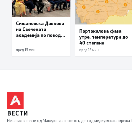
Сиљановска Давкова
на Свечената
Портокалова фаза
академија по повод
утре, температури до
„30 години Општина
40 степени
Вевчани“
пред 15 мин.
пред 15 мин.
ВЕСТИ
Независни вести од Македонија и светот, дел од медиумската мрежа