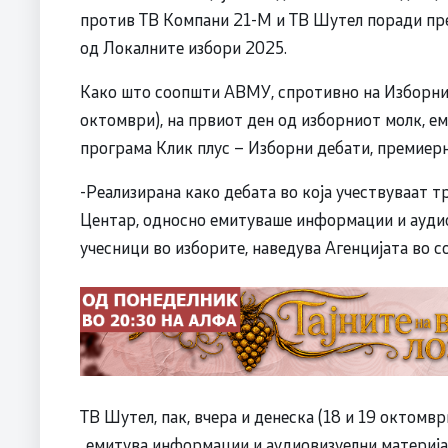
против ТВ Компани 21-М и ТВ Шутел поради пр
од Локалните избори 2025.
Како што соопшти АВМУ, спротивно на Изборнио
октомври), на првиот ден од изборниот молк, е
програма Клик плус – Изборни дебати, премиерн
-Реализирана како дебата во која учествуваат 
Центар, односно емитуваше информации и аудио
учесници во изборите, наведува Агенцијата во 
ТВ Шутел, пак, вчера и денеска (18 и 19 октомв
„емитува информации и аудиовизуелни материјал