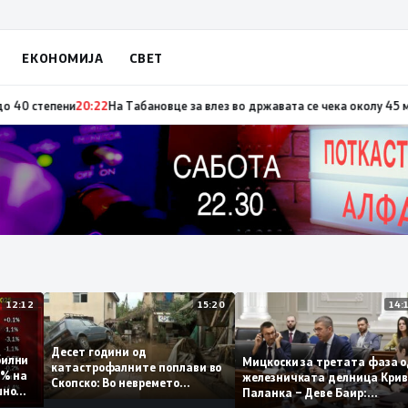
ЕКОНОМИЈА
СВЕТ
а по повод „30 години Општина Вевчани“
20:23
Портокалова фаза утре, т
12:12
15:20
Десет години од
стабилни
Мицкоски за третата фа
катастрофалните поплави во
 0,1% на
железничката делница К
Скопско: Во невремето
одишно
Паланка – Деве Баир:
загинаа 22 лица
Проектот нема да заврши