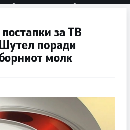
половина тунел во слепа
улица, сега имаме целин
постапки за ТВ
 Шутел поради
борниот молк