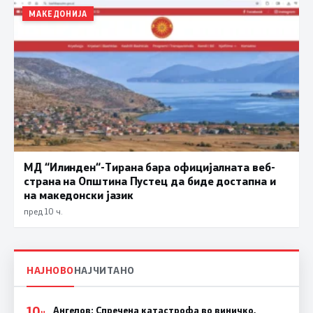
МАКЕДОНИЈА
МД “Илинден“-Тирана бара официјалната веб-
страна на Општина Пустец да биде достапна и
на македонски јазик
пред 10 ч.
НАЈНОВО
НАЈЧИТАНО
10
Ангелов: Спречена катастрофа во виничко,
Ч