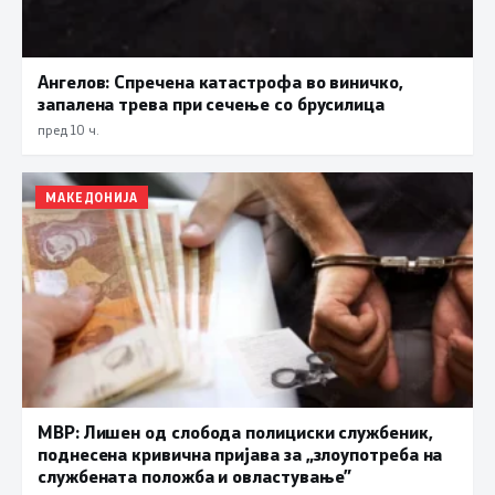
Ангелов: Спречена катастрофа во виничко,
запалена трева при сечење со брусилица
пред 10 ч.
МАКЕДОНИЈА
МВР: Лишен од слобода полициски службеник,
поднесена кривична пријава за „злоупотреба на
службената положба и овластување”