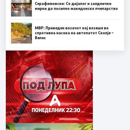
Серафимовски: Со дијалог и заеднички
мерки до посилно македонско пчеларство
МВР: Приведен возачот кој возеше во
спротивна насока на автопатот Скопје –
Велес