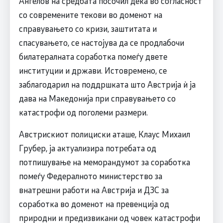
Ангелов на средбата посочил дека во согласност
со современите текови во доменот на
справувањето со кризи, заштитата и
спасувањето, се настојува да се продлабочи
билатералната соработка помеѓу двете
институции и држави. Истовремено, се
заблагодарил на поддршката што Австрија ѝ ја
дава на Македонија при справувањето со
катастрофи од поголеми размери.
Австрискиот полициски аташе, Клаус Михаил
Грубер, ја актуализира потребата од
потпишување на меморандумот за соработка
помеѓу Федералното министерство за
внатрешни работи на Австрија и ДЗС за
соработка во доменот на превенција од
природни и предизвикани од човек катастрофи