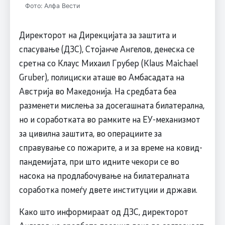
Фото: Алфа Вести
Директорот на Дирекцијата за заштита и
спасување (ДЗС), Стојанче Ангелов, денеска се
сретна со Клаус Михаил Грубер (Klaus Maichael
Gruber), полициски аташе во Амбасадата на
Австрија во Македонија. На средбата беа
разменети мислења за досегашната билатерална,
но и соработката во рамките на ЕУ-механизмот
за цивилна заштита, во операциите за
справување со пожарите, а и за време на ковид-
пандемијата, при што идните чекори се во
насока на продлабочување на билатералната
соработка помеѓу двете институции и држави.
Како што информираат од ДЗС, директорот