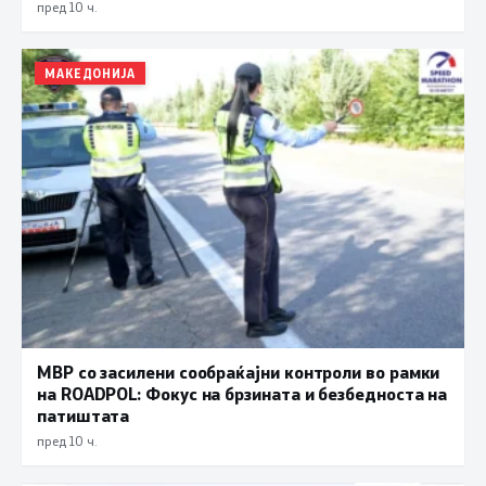
пред 10 ч.
МАКЕДОНИЈА
МВР со засилени сообраќајни контроли во рамки
на ROADPOL: Фокус на брзината и безбедноста на
патиштата
пред 10 ч.