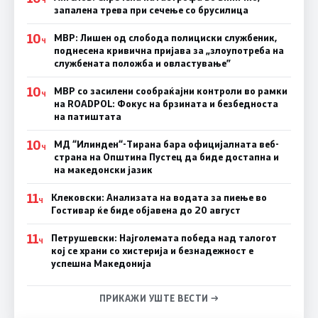
запалена трева при сечење со брусилица
10
МВР: Лишен од слобода полициски службеник,
Ч
поднесена кривична пријава за „злоупотреба на
службената положба и овластување”
10
МВР со засилени сообраќајни контроли во рамки
Ч
на ROADPOL: Фокус на брзината и безбедноста
на патиштата
10
МД “Илинден“-Тирана бара официјалната веб-
Ч
страна на Општина Пустец да биде достапна и
на македонски јазик
11
Клековски: Анализата на водата за пиење во
Ч
Гостивар ќе биде објавена до 20 август
11
Петрушевски: Најголемата победа над талогот
Ч
кој се храни со хистерија и безнадежност е
успешна Македонија
ПРИКАЖИ УШТЕ ВЕСТИ →