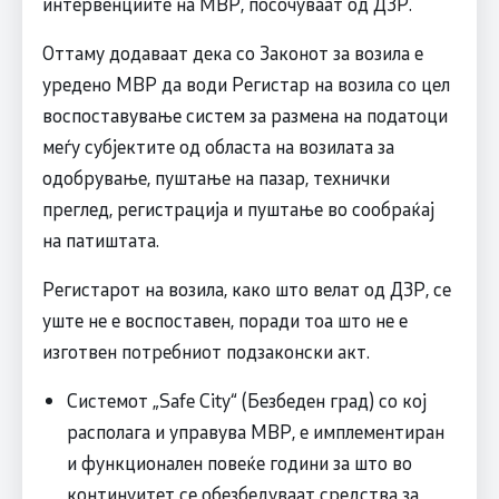
интервенциите на МВР, посочуваат од ДЗР.
Оттаму додаваат дека со Законот за возила е
уредено МВР да води Регистар на возила со цел
воспоставување систем за размена на податоци
меѓу субјектите од областа на возилата за
одобрување, пуштање на пазар, технички
преглед, регистрација и пуштање во сообраќај
на патиштата.
Регистарот на возила, како што велат од ДЗР, се
уште не е воспоставен, поради тоа што не е
изготвен потребниот подзаконски акт.
Системот „Safe City“ (Безбеден град) со кој
располага и управува МВР, е имплементиран
и функционален повеќе години за што во
континуитет се обезбедуваат средства за