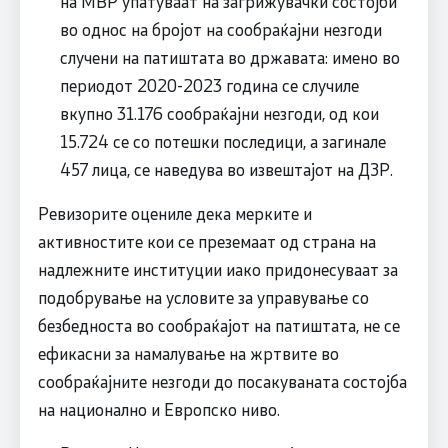
на МВР упатуваат на загрижувачки состојби
во однос на бројот на сообраќајни незгоди
случени на патиштата во државата: имено во
периодот 2020-2023 година се случиле
вкупно 31.176 сообраќајни незгоди, од кои
15.724 се со потешки последици, а загинале
457 лица, се наведува во извештајот на ДЗР.
Ревизорите оцениле дека мерките и
активностите кои се преземаат од страна на
надлежните институции иако придонесуваат за
подобрување на условите за управување со
безбедноста во сообраќајот на патиштата, не се
ефикасни за намалување на жртвите во
сообраќајните незгоди до посакуваната состојба
на национално и Европско ниво.