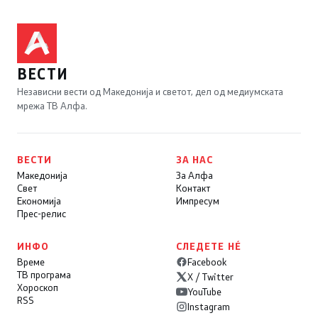
ВЕСТИ
Независни вести од Македонија и светот, дел од медиумската
мрежа ТВ Алфа.
ВЕСТИ
ЗА НАС
Македонија
За Алфа
Свет
Контакт
Економија
Импресум
Прес-релис
ИНФО
СЛЕДЕТЕ НÉ
Време
Facebook
ТВ програма
X / Twitter
Хороскоп
YouTube
RSS
Instagram