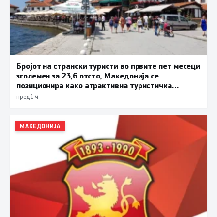
Бројот на странски туристи во првите пет месеци
зголемен за 23,6 отсто, Македонија се
позиционира како атрактивна туристичка
дестинација
пред 1 ч.
МАКЕДОНИЈА