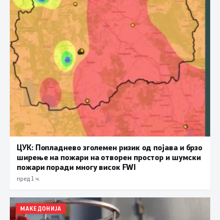
ЦУК: Попладнево зголемен ризик од појава и брзо
ширење на пожари на отворен простор и шумски
пожари поради многу висок FWI
пред 1 ч.
МАКЕДОНИЈА