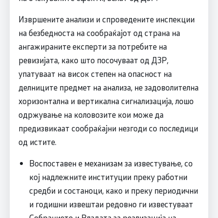
Извршените анализи и спроведените инспекции
на безбедноста на сообраќајот од страна на
ангажираните експерти за потребите на
ревизијата, како што посочуваат од ДЗР,
упатуваат на висок степен на опасност на
делниците предмет на анализа, не задоволителна
хоризонтална и вертикална сигнализација, лошо
одржување на коловозите кои може да
предизвикаат сообраќајни незгоди со последици
од истите.
Воспоставен е механизам за известување, со
кој надлежните институции преку работни
средби и состаноци, како и преку периодични
и годишни извештаи редовно ги известуваат
Собранието и Владата за реализација на