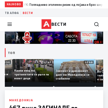
08:38
НАЈНОВО
ЦУК: Попладнево зголемен ризик од појава и брзо ширење на по
|
ТВ АЛФА
ВЕСТИ
ВЕСТИ
ТОП
12:50
12:47
12:46
за
Казни има, но
Јавниот и државниот
Во
за судии и
тротинетите се уште ги
долг на Македонија се
та
тели
возат деца
стабилни
е 
обранието
ко
За
МАКЕДОНИЈА
467 лица ЗАГИНАЛЕ во