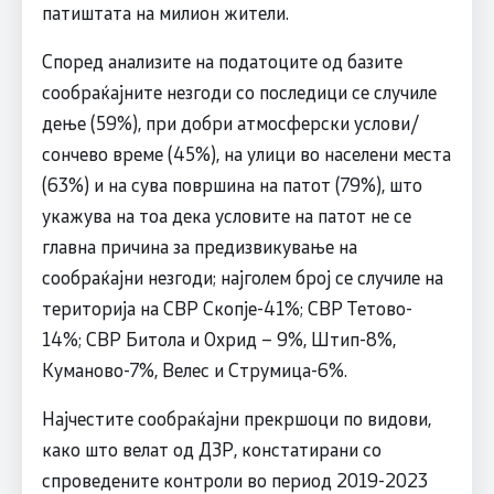
патиштата на милион жители.
Според анализите на податоците од базите
сообраќајните незгоди со последици се случиле
дење (59%), при добри атмосферски услови/
сончево време (45%), на улици во населени места
(63%) и на сува површина на патот (79%), што
укажува на тоа дека условите на патот не се
главна причина за предизвикување на
сообраќајни незгоди; најголем број се случиле на
територија на СВР Скопје-41%; СВР Тетово-
14%; СВР Битола и Охрид – 9%, Штип-8%,
Куманово-7%, Велес и Струмица-6%.
Најчестите сообраќајни прекршоци по видови,
како што велат од ДЗР, констатирани со
спроведените контроли во период 2019-2023