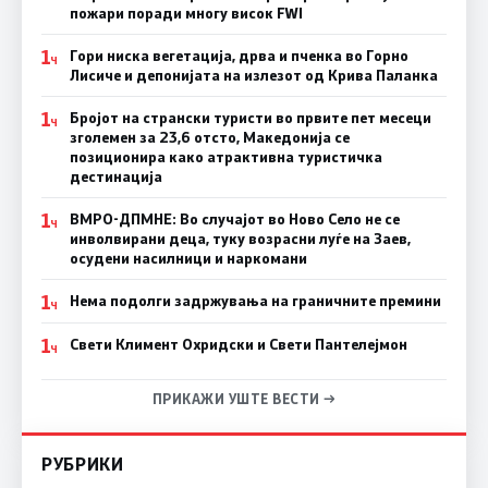
пожари поради многу висок FWI
1
Гори ниска вегетација, дрва и пченка во Горно
Ч
Лисиче и депонијата на излезот од Крива Паланка
1
Бројот на странски туристи во првите пет месеци
Ч
зголемен за 23,6 отсто, Македонија се
позиционира како атрактивна туристичка
дестинација
1
ВМРО-ДПМНЕ: Во случајот во Ново Село не се
Ч
инволвирани деца, туку возрасни луѓе на Заев,
осудени насилници и наркомани
1
Нема подолги задржувања на граничните премини
Ч
1
Свети Климент Охридски и Свети Пантелејмон
Ч
ПРИКАЖИ УШТЕ ВЕСТИ →
РУБРИКИ