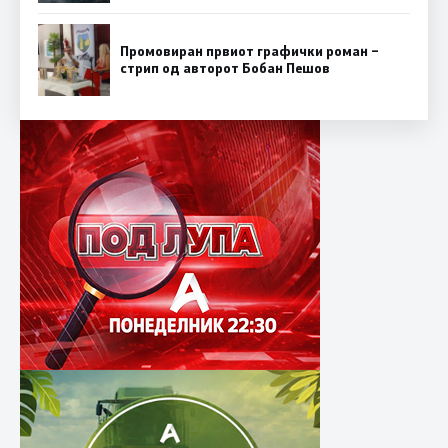
Промовиран првиот графички роман –
стрип од авторот Бобан Пешов