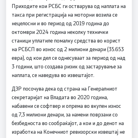
Приходите кои РСБС ги остварува од наплата на
такса при регистрација на моторни возила се
нецелосни и во период од 2019 година до
октомври 2024 година неколку технички
станици уплатиле помалку средства во корист
на РСБСП во износ од 2 милиони денари (35.653
евра), од кои дел се однесуваат за период од над
3 години, што создава ризик од застарување за
наплата, се наведува во извештајот.
ДЗР посочува дека од страна на Генералниот
секретаријат на Владата во 2020 година,
набавени се софтвер и опрема во вкупен износ
од 7,3 милиони денари, за намени поврзани со
безбедноста во сообраќајот, а кои и до денот на
изработка на Конечниот ревизорски извештај не