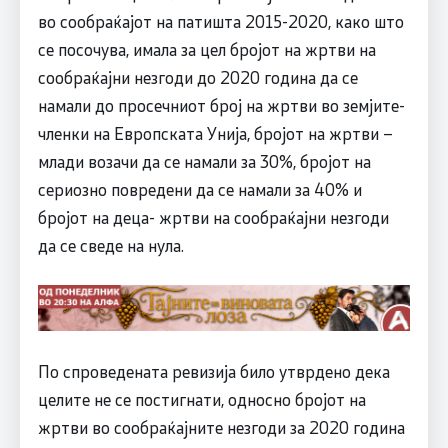
во сообраќајот на патишта 2015-2020, како што
се посочува, имала за цел бројот на жртви на
сообраќајни незгоди до 2020 година да се
намали до просечниот број на жртви во земјите-
членки на Европската Унија, бројот на жртви –
млади возачи да се намали за 30%, бројот на
сериозно повредени да се намали за 40% и
бројот на деца- жртви на сообраќајни незгоди
да се сведе на нула.
По спроведената ревизија било утврдено дека
целите не се постигнати, односно бројот на
жртви во сообраќајните незгоди за 2020 година