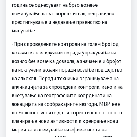
година се однесуваат на брзо возење,
поминување на затворен сигнал, неправилно
престигнување и недавање првенство на
минување.
-При спроведените контроли најголем број од
возачите се исклучени поради управување на
возило без возачка дозвола, а значаен е и бројот
на исклучени возачи поради возење под дејство
на алкохол. Поради технички ограничувања на
апликацијата за спроведени контроли, како и на
внесување на географските координати на
локацијата на сообраќајните незгоди, МВР не е
во можност истите да ги користи како основ за
планирање нови активности и креирање нови
мерки за зголемување на ефикасноста на