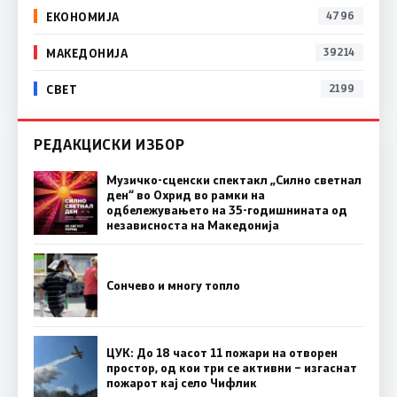
ЕКОНОМИЈА
4796
МАКЕДОНИЈА
39214
СВЕТ
2199
РЕДАКЦИСКИ ИЗБОР
Музичко-сценски спектакл „Силно светнал
ден“ во Охрид во рамки на
одбележувањето на 35-годишнината од
независноста на Македонија
Сончево и многу топло
ЦУК: До 18 часот 11 пожари на отворен
простор, од кои три се активни – изгаснат
пожарот кај село Чифлик