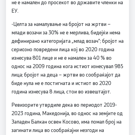
не е намален до просекот во државите членки на
ЕУ.
-Целта за намалување на бројот на жртви –
млади возачи за 30% не е мерлива, бидејќи нема
дефинирано категоријата „млад возач“; бројот на
сериозно повредени лица кој во 2020 година
изнесува 801 лице и не е намален за 40 % во
однос на 2009 година кога истиот изнесувал 985
лица; бројот на деца – жртви во сообраќајот да
биде нула не е постигната и истиот во 2020
година изнесува 8 лица, стои во извештајот.
Ревизорите утврдиле дека во периодот 2019-
2023 година, Македонија, во однос на земјите од
Западен Балкан освен Косово, има помал број на
загинати лица во сообраќајни незгоди на