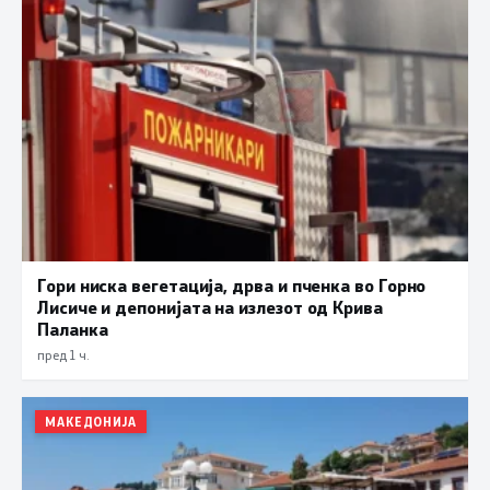
Гори ниска вегетација, дрва и пченка во Горно
Лисиче и депонијата на излезот од Крива
Паланка
пред 1 ч.
МАКЕДОНИЈА