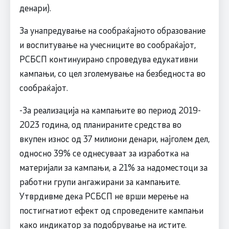
денари).
За унапредување на сообраќајното образование
и воспитување на учесниците во сообраќајот,
РСБСП континуирано спроведува едукативни
кампањи, со цел зголемување на безбедноста во
сообраќајот.
-За реализација на кампањите во период 2019-
2023 година, од планираните средства во
вкупен износ од 37 милиони денари, најголем дел,
односно 39% се однесуваат за изработка на
материјали за кампањи, а 21% за надоместоци за
работни групи ангажирани за кампањите.
Утврдивме дека РСБСП не врши мерење на
постигнатиот ефект од спроведените кампањи
како индикатор за подобрување на истите.