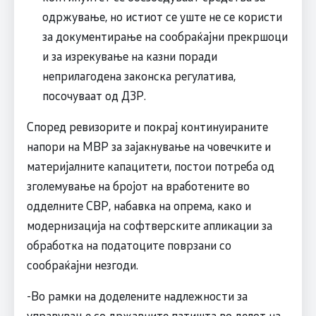
одржување, но истиот се уште не се користи
за документирање на сообраќајни прекршоци
и за изрекување на казни поради
неприлагодена законска регулатива,
посочуваат од ДЗР.
Според ревизорите и покрај континуираните
напори на МВР за зајакнување на човечките и
материјалните капацитети, постои потреба од
зголемување на бројот на вработените во
одделните СВР, набавка на опрема, како и
модернизација на софтверските апликации за
обработка на податоците поврзани со
сообраќајни незгоди.
-Во рамки на доделените надлежности за
управување со државните патишта во делот на