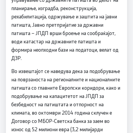
планирање, изградба, реконструкција,
рехабилитација, одржување и заштита на јавни
патишта, Јавно претпријатие за државни
патишта – ЈПДП врши броење на сообраќајот,
води катастар на државните патишта и
формира неопходни бази на податоци, велат од
ДЗР.
Во извештајот се наведува дека за подобрување
на поврзаноста на регионалните и националните
патишта со главните Европски коридори, како и
подобрување на капацитетот на ЈПДП за
безбедност на патиштата и отпорност на
климата, во октомври 2014 година склучен е
Договор со МБОР-Светска банка за заем во
износ од 52 милиони евра (3,2 милијарди