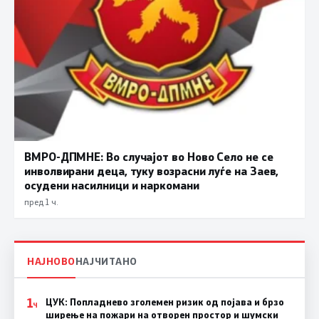
ВМРО-ДПМНЕ: Во случајот во Ново Село не се
инволвирани деца, туку возрасни луѓе на Заев,
осудени насилници и наркомани
пред 1 ч.
НАЈНОВО
НАЈЧИТАНО
1
ЦУК: Попладнево зголемен ризик од појава и брзо
Ч
ширење на пожари на отворен простор и шумски