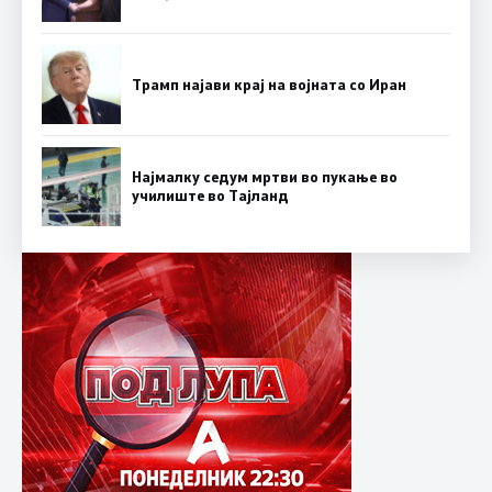
Трамп најави крај на војната со Иран
Најмалку седум мртви во пукање во
училиште во Тајланд