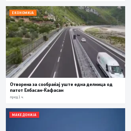
ЕКОНОМИЈА
Отворена за сообраќај уште една делница од
патот Елбасан-Ќафасан
пред 1 ч.
МАКЕДОНИЈА