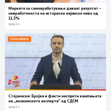
Мерките за самовработување даваат резултат –
невработеноста на историски најниско ниво од
11,3%
пред 1 ч.
ЕКОНОМИЈА
Стојаноски: Бројки и факти наспроти кампањата
на „економските експерти“ од СДСM
пред 1 ч.