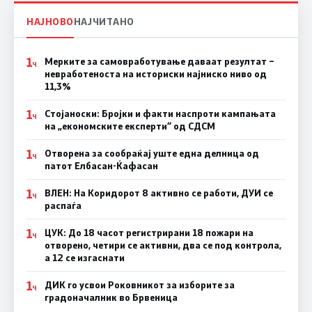
НАЈНОВО
НАЈЧИТАНО
1
Мерките за самовработување даваат резултат –
Ч
невработеноста на историски најниско ниво од
11,3%
1
Стојаноски: Бројки и факти наспроти кампањата
Ч
на „економските експерти“ од СДСM
1
Отворена за сообраќај уште една делница од
Ч
патот Елбасан-Ќафасан
1
ВЛЕН: На Коридорот 8 активно се работи, ДУИ се
Ч
распаѓа
1
ЦУК: До 18 часот регистрирани 18 пожари на
Ч
отворено, четири се активни, два се под контрола,
а 12 се изгаснати
1
ДИК го усвои Роковникот за изборите за
Ч
градоначалник во Брвеница