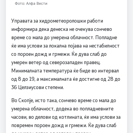
Фото: Алфа Вести
Управата за хидрометеоролошки работи
информира дека денеска не очекува сончево
време со мала до умерена облачност. Попладне
ќе има услови за локална појава на нестабилност
со пороен дожд и грмежи. Ќе дува слаб до
умерен ветер од северозападен правец.
Минималната температура ќе биде во интервал
од 8 до 19, а максималната ќе достигне од 28 до
36 Целзиусови степени.
Во Скопје, исто така, сончево време со мала до
умерена облачност, додека во попладневните
часови, во делови од котлината, ќе има услови за
повремен пороен дожд и грмежи. Ќе дува слаб