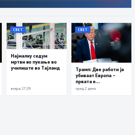
СВЕТ
СВЕТ
Најмалку седум
мртви во пукање во
училиште во Тајланд
Трамп: Две работи ја
убиваат Европа –
првата е
имиграцијата,
вчера, 17:29
пред 2 дена
втората е енергијата