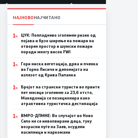
НАЈНОВО
НАЈЧИТАНО
1
ЦУК: Попладнево зголемен ризик од
Ч
појава и брзо ширење на пожари на
отворен простор и шумски пожари
поради многу висок FWI
1
Гори ниска вегетација, дрва и пченка
Ч
во Горно Лисиче и депонијата на
излезот од Крива Паланка
1
Бројот на странски туристи во првите
Ч
пет месеци зголемен за 23,6 отсто,
Македонија се позиционира како
атрактивна туристичка дестинација
1
ВМРО-ДПМНЕ: Во случајот во Ново
Ч
Село не се инволвирани деца, туку
возрасни луѓе на Заев, осудени
насилници и наркомани