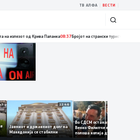
|
|
ТВ АЛФА
ВЕСТИ
ногу висок FWI
08:37
Гори ниска вегетација, дрва и пченка во Горно Лиси
12:47
12:46
12:3
Во СДСМ остана само талогот
те се
Јавниот и државниот долг на
Венко Филипче е само бледа 
Македонија се стабилни
полоша копија дури и од Зора
Заев