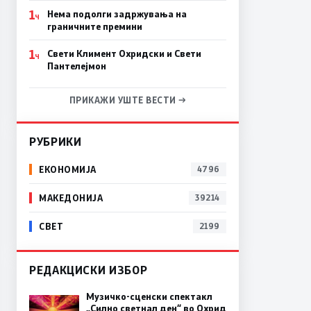
1
Нема подолги задржувања на
Ч
граничните премини
1
Свети Климент Охридски и Свети
Ч
Пантелејмон
ПРИКАЖИ УШТЕ ВЕСТИ →
РУБРИКИ
ЕКОНОМИЈА
4796
МАКЕДОНИЈА
39214
СВЕТ
2199
РЕДАКЦИСКИ ИЗБОР
Музичко-сценски спектакл
„Силно светнал ден“ во Охрид