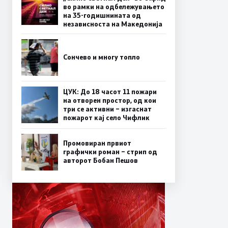
во рамки на одбележувањето
на 35-годишнината од
независноста на Македонија
Сончево и многу топло
ЦУК: До 18 часот 11 пожари
на отворен простор, од кои
три се активни – изгаснат
пожарот кај село Чифлик
Промовиран првиот
графички роман – стрип од
авторот Бобан Пешов