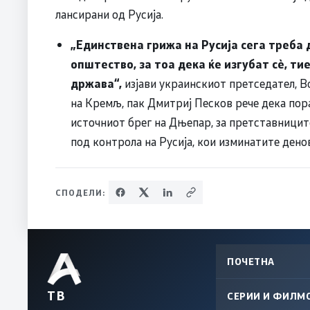
лансирани од Русија.
„Единствена грижа на Русија сега треба 
општество, за тоа дека ќе изгубат сè, ти
држава“,
изјави украинскиот претседател, В
на Кремљ, пак Дмитриј Песков рече дека пор
источниот брег на Дњепар, за претставниците
под контрола на Русија, кои изминатите дено
СПОДЕЛИ:
ПОЧЕТНА
ТВ
СЕРИИ И ФИЛМ