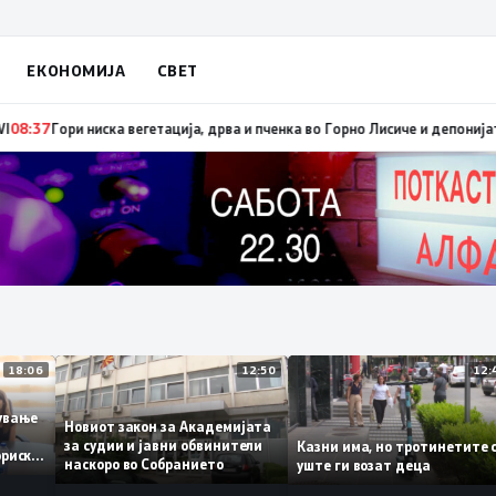
ЕКОНОМИЈА
СВЕТ
и брзо ширење на пожари на отворен простор и шумски пожари поради м
18:06
12:50
ботување
Новиот закон за Академијата
за судии и јавни обвинители
Казни има, но тротинети
историски
наскоро во Собранието
уште ги возат деца
,3%