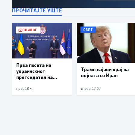
ПРОЧИТАЈТЕ УШТЕ
СВЕТ
ПРИЛОГ
Прва посета на
Трамп најави крај на
украинскиот
војната со Иран
претседател на
Србија: Вучиќ му рече
на Зеленски дека не е
пред 18 ч.
вчера, 17:30
оптимист за патот
кон ЕУ на Белград