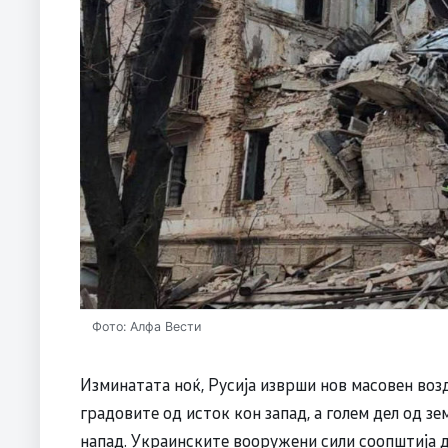
Фото: Алфа Вести
Изминатата ноќ, Русија изврши нов масовен воз
градовите од исток кон запад, а голем дел од зе
напад. Украинските вооружени сили соопштија д