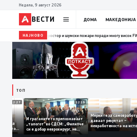
Недела, 9 август 2026
ВЕСТИ
ДОМА
МАКЕДОНИЈА
НАЈНОВО
08:38
ЦУК: Попладнево зголемен ризик од појава 
ТОП
12:27
12:19
Мерките за самовра
уваат: За
И граѓаните го препознаваат
даваат резултат –
ција треба
„талогот“ во СДСМ: „Филипче
невработеноста на 
 домашното
си е добар неврохирург, не
најниско ниво од 11
треба се занимава со