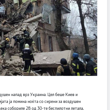
душен напад врз Украина. Цел беше Киев и
мјата ја помина ноќта со сирени за воздушен
ека собориле 28 од 30-те беспилотни летала,