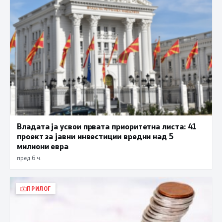
Владата ја усвои првата приоритетна листа: 41
проект за јавни инвестиции вредни над 5
милиони евра
пред 6 ч.
ПРИЛОГ