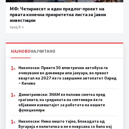
МФ: Четириесет и еден предлог-проект на
првата конечна приоритетна листа за јавни
инвестиции
пред 8 ч.
НАЈНОВО
НАЈЧИТАНО
1
Николоски: Првите 30 електрични автобуси ги
Ч
очекуваме во декември или јануари, во првиот
квартал на 2027 ќе го завршиме автопатот Охрид
– Кичево
1
Димитриевски: ЗНАМ ќе положи сметка пред
Ч
граѓаните, на средината на септември ќе го
објавиме извештајот за работата на нашите
функционери
1
Николоски: Нема ништо тајно, блокадата од
Ч
Бугарија е политичка и не е поврзана со било кој