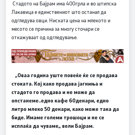
Стадото на Бајрам има 400грла и во штипска
Лакавица е единствениот што останал да
одгледува овци. Ниската цена на млекото и
месото се причина за многу сточари се
откажуваат од одгледување.
„Оваа година уште повеќе ќе се продава
стоката. Кој како продава јагниња и
стадото го продава и не може да
опстанеме..едно кафе 60денари, едно
литро млеко 50 денари, како може така да
биде. Имаме големи трошоци и не се
исплаќа да чуваме„ вели Бајрам.