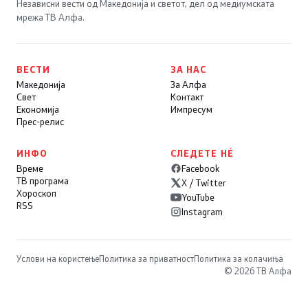
Независни вести од Македонија и светот, дел од медиумската
мрежа ТВ Алфа.
ВЕСТИ
ЗА НАС
Македонија
За Алфа
Свет
Контакт
Економија
Импресум
Прес-релис
ИНФО
СЛЕДЕТЕ НÉ
Време
Facebook
ТВ програма
X / Twitter
Хороскоп
YouTube
RSS
Instagram
Услови на користење
Политика за приватност
Политика за колачиња
© 2026 ТВ Алфа