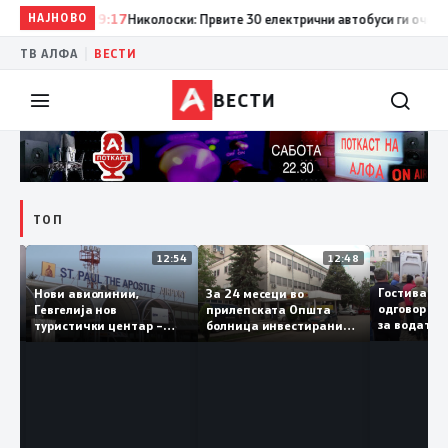
НАЈНОВО
19:17
Николоски: Првите 30 електрични автобуси ги очекуваме
|
ТВ АЛФА
ВЕСТИ
ВЕСТИ
ТОП
16:03
12:54
12:48
Св.
Гостива
Нови авиолинии,
За 24 месеци во
во
одговор
Гевгелија нов
прилепската Општа
за водат
туристички центар –
болница инвестирани
чка
да ја пи
туризмот останува
150 милиони денари, а
приоритет на власта
трајно се вработени 124
лица