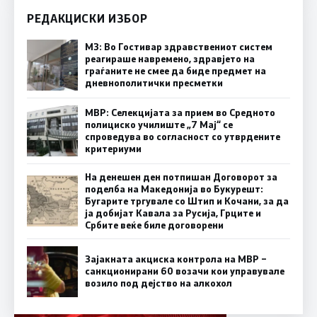
РЕДАКЦИСКИ ИЗБОР
МЗ: Во Гостивар здравствениот систем
реагираше навремено, здравјето на
граѓаните не смее да биде предмет на
дневнополитички пресметки
МВР: Селекцијата за прием во Средното
полициско училиште „7 Мај“ се
спроведува во согласност со утврдените
критериуми
На денешен ден потпишан Договорот за
поделба на Македонија во Букурешт:
Бугарите тргувале со Штип и Кочани, за да
ја добијат Кавала за Русија, Грците и
Србите веќе биле договорени
Зајакната акциска контрола на МВР –
санкционирани 60 возачи кои управувале
возило под дејство на алкохол