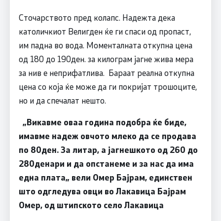
Сточарството пред колапс. Надежта дека
католичкиот Велигден ќе ги спаси од пропаст,
им падна во вода. Моменталната откупна цена
од 180 до 190ден. за килограм јагне жива мера
за нив е неприфатлива. Бараат реална откупна
цена со која ќе може да ги покријат трошоците,
но и да спечалат нешто.
„Викавме оваа година подобра ќе биде,
имавме надеж овчото млеко да се продава
по 80ден. За литар, а јагнешкото од 260 до
280денари и да опстанеме и за нас да има
една плата„ вели Омер Бајрам, единствен
што одгледува овци во Лакавица Бајрам
Омер, од штипското село Лакавица