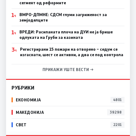
сегмент од реформите
1
ВМРО-ДПМНЕ: СДСМ глуми загриженост за
Ч
земјоделците
1
ВРЕДИ: Расипаната плоча на ДУИ не ја брише
Ч
одлуката на Груби за казината
3
Регистрирани 15 пожари на отворено – седум се
Ч
изгаснати, шест се активни, а два се под контрола
ПРИКАЖИ УШТЕ ВЕСТИ →
РУБРИКИ
ЕКОНОМИЈА
4801
МАКЕДОНИЈА
39298
СВЕТ
2201