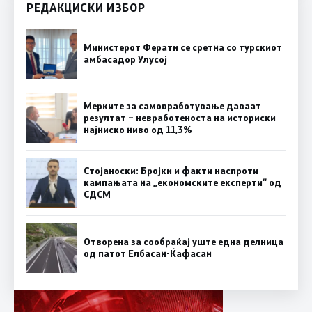
РЕДАКЦИСКИ ИЗБОР
Министерот Ферати се сретна со турскиот
амбасадор Улусој
Мерките за самовработување даваат
резултат – невработеноста на историски
најниско ниво од 11,3%
Стојаноски: Бројки и факти наспроти
кампањата на „економските експерти“ од
СДСM
Отворена за сообраќај уште една делница
од патот Елбасан-Ќафасан