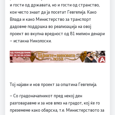
и гости од државата, но и гости од странство,
кои често знаат да ја посетат Гевгелија. Kако
Влада и како Министерство за транспорт
дадовме поддршка во реализација на овој
проект во вкупна вредност од 81 милион денари
– истакна Николоски.
Тој најави и нов проект за општина Гевгелија.
– Со градоначалникот пред некој ден
разговаравме и за нов влез на градот, кој ќе го
преземеме како обврска, т.е. Министерството за