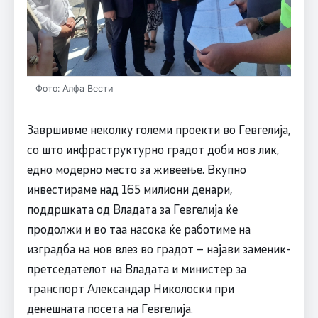
Фото: Алфа Вести
Завршивме неколку големи проекти во Гевгелија,
со што инфраструктурно градот доби нов лик,
едно модерно место за живеење. Вкупно
инвестираме над 165 милиони денари,
поддршката од Владата за Гевгелија ќе
продолжи и во таа насoка ќе работиме на
изградба на нов влез во градот – најави заменик-
претседателот на Владата и министер за
транспорт Александар Николоски при
денешната посета на Гевгелија.