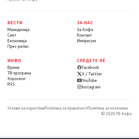
ВЕСТИ
ЗА НАС
Македонија
За Алфа
Свет
Контакт
Економија
Импресум
Прес-релис
ИНФО
СЛЕДЕТЕ НÉ
Време
Facebook
ТВ програма
X / Twitter
Хороскоп
YouTube
RSS
Instagram
Услови на користење
Политика за приватност
Политика за колачиња
© 2026 ТВ Алфа