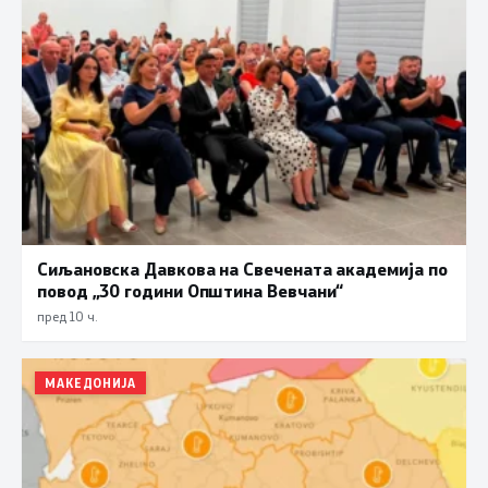
Сиљановска Давкова на Свечената академија по
повод „30 години Општина Вевчани“
пред 10 ч.
МАКЕДОНИЈА