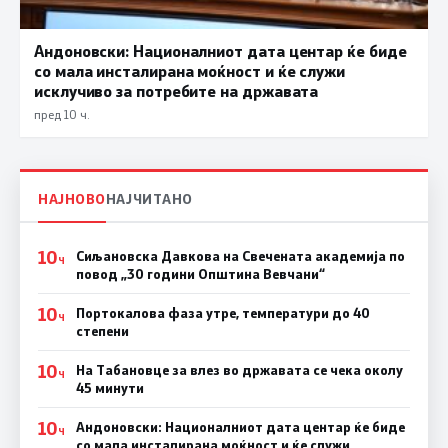
Андоновски: Националниот дата центар ќе биде
со мала инсталирана моќност и ќе служи
исклучиво за потребите на државата
пред 10 ч.
НАЈНОВО
НАЈЧИТАНО
10
Сиљановска Давкова на Свечената академија по
Ч
повод „30 години Општина Вевчани“
10
Портокалова фаза утре, температури до 40
Ч
степени
10
На Табановце за влез во државата се чека околу
Ч
45 минути
10
Андоновски: Националниот дата центар ќе биде
Ч
со мала инсталирана моќност и ќе служи