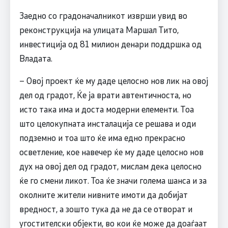
Заедно со градоначалникот изврши увид во
реконструкција на улицата Маршал Тито,
инвестиција од 81 милион денари поддршка од
Владата.
– Овој проект ќе му даде целосно нов лик на овој
дел од градот, Ќе ја врати автентичноста, но
исто така има и доста модерни елементи. Тоа
што целокупната инсталација се решава и оди
подземно и тоа што ќе има едно прекрасно
осветление, кое навечер ќе му даде целосно нов
дух на овој дел од градот, мислам дека целосно
ќе го смени ликот. Toa ќе значи голема шанса и за
околните жители нивните имоти да добијат
вредност, а зошто тука да не да се отворат и
угостителски објекти, во кои ќе може да доаѓаат