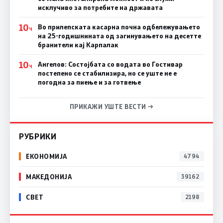
исклучиво за потребите на државата
10
Во прилепската касарна почна одбележувањето
Ч
на 25-годишнината од загинувањето на десетте
бранители кај Карпалак
10
Ангелов: Состојбата со водата во Гостивар
Ч
постепено се стабилизира, но се уште не е
погодна за пиење и за готвење
ПРИКАЖИ УШТЕ ВЕСТИ →
РУБРИКИ
ЕКОНОМИЈА
4794
МАКЕДОНИЈА
39162
СВЕТ
2198