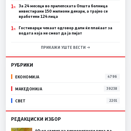
1
За 24 месеци во прилепската Општа болница
Ч
инвестирани 150 милиони денари, а трајно се
вработени 124 лица
1
Гостиварци чекаат одговор дали ќе плаќаат за
Ч
водата која не смеат да ја пијат
ПРИКАЖИ УШТЕ ВЕСТИ →
РУБРИКИ
ЕКОНОМИЈА
4796
МАКЕДОНИЈА
39238
СВЕТ
2201
РЕДАКЦИСКИ ИЗБОР
40-от степен на термометрите нема да