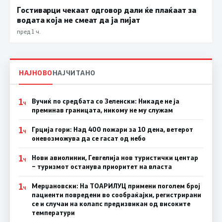
Гостиварци чекаат одговор дали ќе плаќаат за
водата која не смеат да ја пијат
пред 1 ч.
НАЈНОВО
НАЈЧИТАНО
1
Вучиќ по средбата со Зеленски: Никаде не ја
Ч
преминав границата, никому не му служам
1
Грција гори: Над 400 пожари за 10 дена, ветерот
Ч
оневозможува да се гасат од небо
1
Нови авиолинии, Гевгелија нов туристички центар
Ч
– туризмот останува приоритет на власта
1
Мерџановски: На ТОАРИЛУЦ примени поголем број
Ч
пациенти повредени во сообраќајки, регистрирани
се и случаи на колапс предизвикан од високите
температури