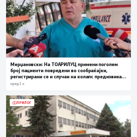
Мерџановски: На ТОАРИЛУЦ примени поголем
број пациенти повредени во сообраќајки,
регистрирани се и случаи на колапс предизвикан
од високите температури
пред 1 ч.
ПРИЛОГ