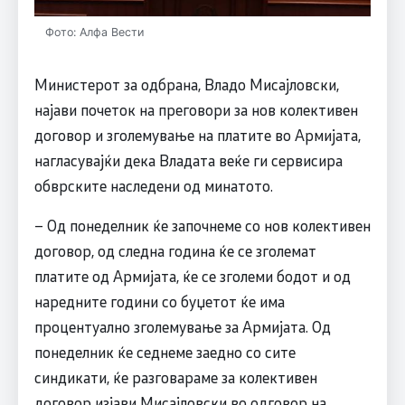
Фото: Алфа Вести
Министерот за одбрана, Владо Мисајловски,
најави почеток на преговори за нов колективен
договор и зголемување на платите во Армијата,
нагласувајќи дека Владата веќе ги сервисира
обврските наследени од минатото.
– Од понеделник ќе започнеме со нов колективен
договор, од следна година ќе се зголемат
платите од Армијата, ќе се зголеми бодот и од
наредните години со буџетот ќе има
процентуално зголемување за Армијата. Од
понеделник ќе седнеме заедно со сите
синдикати, ќе разговараме за колективен
договор изјави Мисајловски во одговор на