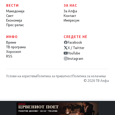
ВЕСТИ
ЗА НАС
Македонија
За Алфа
Свет
Контакт
Економија
Импресум
Прес-релис
ИНФО
СЛЕДЕТЕ НÉ
Време
Facebook
ТВ програма
X / Twitter
Хороскоп
YouTube
RSS
Instagram
Услови на користење
Политика за приватност
Политика за колачиња
© 2026 ТВ Алфа