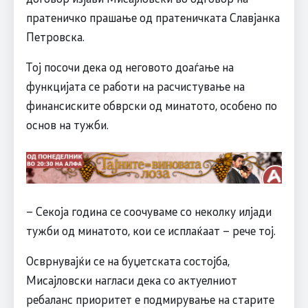
пратеничко прашање од пратеничката Славјанка
Петровска.
Тој посочи дека од неговото доаѓање на
функцијата се работи на расчистување на
финансиските обврски од минатото, особено по
основ на тужби.
– Секоја година се соочуваме со неколку илјади
тужби од минатото, кои се исплаќаат – рече тој.
Осврнувајќи се на буџетската состојба,
Мисајловски нагласи дека со актуелниот
ребаланс приоритет е подмирување на старите