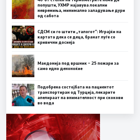
попушти, УХМР најавува локални
невремиња, минимално заладување дури
од сабота
СДСМ си го штити „талогот“: Играјќи на
картата дека се деца, бранат луѓе со
кривични досиеја
Макдонија под вршник – 25 пожари за
само едно деноноќие
Подобрена состојбата на пациентот
транспортиран од Турција, лекарите
апелираат на внимателност при скокови
во вода