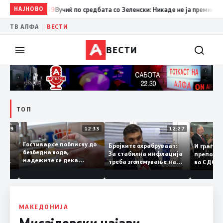
НАЈНОВО
12:59
Вучиќ по средбата со Зеленски: Никаде не ја преминав гран
|
ТВ АЛФА
ВЕСТИ
ВЕСТИ
ТОП
12:49
12:33
12:27
Гостивар се поблиску до
елите
Бројките охрабруваат:
И граѓ
безбедна вода,
и
За стабилна инфлација
препоз
надежите се дека
тино
треба зголемување на
во СДС
следната недела ќе
домашното
добар 
може да се пие и готви
производство
треба 
полит
МАКЕДОНИЈА
Мисајловски најави