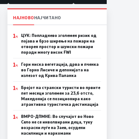
НАЈНОВО
НАЈЧИТАНО
1
ЦУК: Попладнево зголемен ризик од
Ч
појава и брзо ширење на пожари на
отворен простор и шумски пожари
поради многу висок FWI
1
Гори ниска вегетација, дрва и пченка
Ч
во Горно Лисиче и депонијата на
излезот од Крива Паланка
1
Бројот на странски туристи во првите
Ч
пет месеци зголемен за 23,6 отсто,
Македонија се позиционира како
атрактивна туристичка дестинација
1
ВМРО-ДПМНЕ: Во случајот во Ново
Ч
Село не се инволвирани деца, туку
возрасни луѓе на Заев, осудени
насилници и наркомани