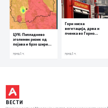
Гори ниска
вегетација, дрва и
пченка во Горно
ЦУК: Попладнево
Лисиче и депонијата
зголемен ризик од
на излезот од Крива
појава и брзо ширење
Паланка
на пожари на отворен
простор и шумски
пред 1 ч.
пред 1 ч.
пожари поради многу
висок FWI
ВЕСТИ