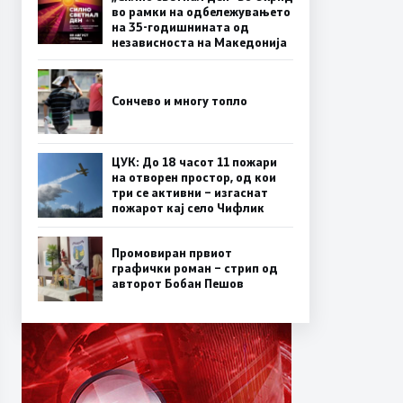
во рамки на одбележувањето
на 35-годишнината од
независноста на Македонија
Сончево и многу топло
ЦУК: До 18 часот 11 пожари
на отворен простор, од кои
три се активни – изгаснат
пожарот кај село Чифлик
Промовиран првиот
графички роман – стрип од
авторот Бобан Пешов