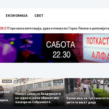
ЕКОНОМИЈА
СВЕТ
рзо ширење на пожари на отворен простор и шумски пожари поради мног
18:06
12:50
аботување
Новиот закон за Академијата
за судии и јавни обвинители
Казни има, но тротинет
 историски
наскоро во Собранието
уште ги возат деца
1,3%