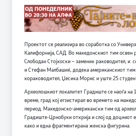
Проектот се реализира во соработка со Универ
Калифорнија, САД. Во македонскиот тим освен 
Слободан Стојкоски – заменик раководител, и 
и Стефан Малбашиќ, додека американскиот тим
кораководител, Џесика Морис и уште 25 студен
Археолошкиот локалитет Градиште се наоѓа на 1
време, град кој егзистирал во времето на маке
период. Македонско-американски тим од археол
Градиште-Црнобуки открија и слој од доцниот 
како и една фрагментирана женска фигурина.