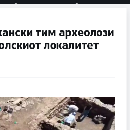
ански тим археолози
олскиот локалитет