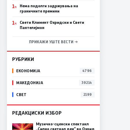
1
Нема подолги задржувања на
Ч
граничните премини
1
Свети Климент Охридски и Свети
Ч
Пантелејмон
ПРИКАЖИ УШТЕ ВЕСТИ →
РУБРИКИ
ЕКОНОМИЈА
4796
МАКЕДОНИЈА
39214
СВЕТ
2199
РЕДАКЦИСКИ ИЗБОР
Музичко-сценски спектакл
„Силно светнал ден“ во Охрид