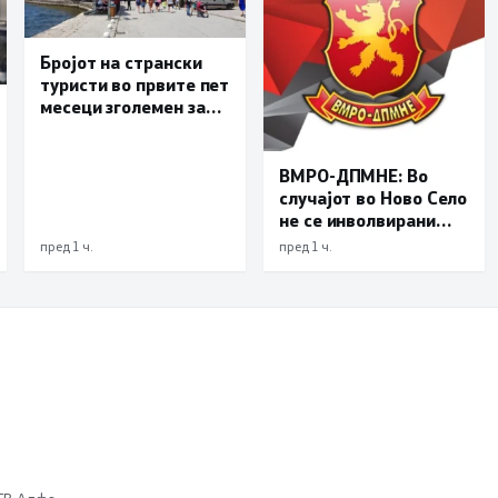
Бројот на странски
туристи во првите пет
месеци зголемен за
23,6 отсто,
Македонија се
позиционира како
ВМРО-ДПМНЕ: Во
атрактивна
случајот во Ново Село
туристичка
не се инволвирани
дестинација
деца, туку возрасни
пред 1 ч.
пред 1 ч.
луѓе на Заев, осудени
насилници и
наркомани