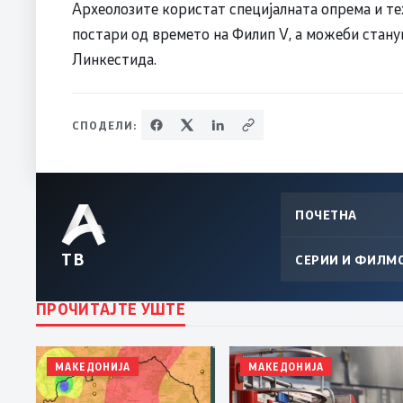
Археолозите користат специјалната опрема и техн
постари од времето на Филип V, а можеби станув
Линкестида.
СПОДЕЛИ:
ПОЧЕТНА
ТВ
СЕРИИ И ФИЛМ
ПРОЧИТАЈТЕ УШТЕ
МАКЕДОНИЈА
МАКЕДОНИЈА