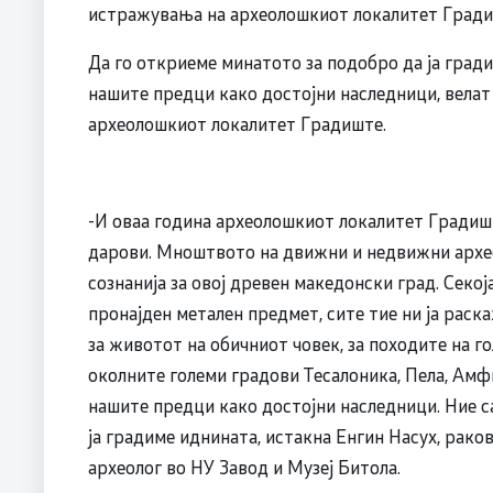
истражувања на археолошкиот локалитет Градиш
Да го откриеме минатото за подобро да ја гради
нашите предци како достојни наследници, велат
археолошкиот локалитет Градиште.
-И оваа година археолошкиот локалитет Градишт
дарови. Мноштвото на движни и недвижни архе
сознанија за овој древен македонски град. Секоја
пронајден метален предмет, сите тие ни ја раск
за животот на обичниот човек, за походите на г
околните големи градови Тесалоника, Пела, Амф
нашите предци како достојни наследници. Ние с
ја градиме иднината, истакна Енгин Насух, рако
археолог во НУ Завод и Музеј Битола.