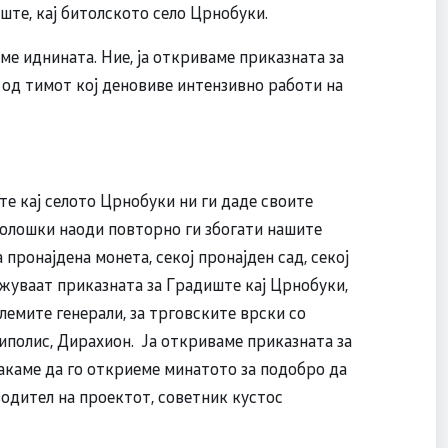
те, кај битолското село Црнобуки.
ме иднината. Ние, ја откриваме приказната за
 од тимот кој деновиве интензивно работи на
е кај селото Црнобуки ни ги даде своите
олошки наоди повторно ги збогати нашите
 пронајдена монета, секој пронајден сад, секој
ажуваат приказната за Градиште кај Црнобуки,
олемите генерали, за трговските врски со
иполис, Дирахион. Ја откриваме приказната за
акаме да го откриеме минатото за подобро да
водител на проектот, советник кустос