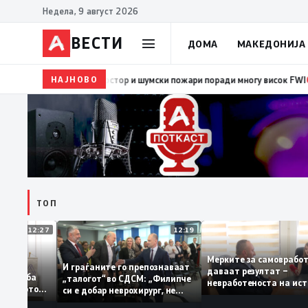
Недела, 9 август 2026
ВЕСТИ
ДОМА
МАКЕДОНИЈА
НАЈНОВО
08:38
ЦУК: Попладнево зголемен ризик од појава и б
ТОП
12:27
12:19
Мерките за самовр
руваат: За
И граѓаните го препознаваат
даваат резултат –
ација треба
„талогот“ во СДСМ: „Филипче
невработеноста на
а домашното
си е добар неврохирург, не
најниско ниво од 1
треба се занимава со