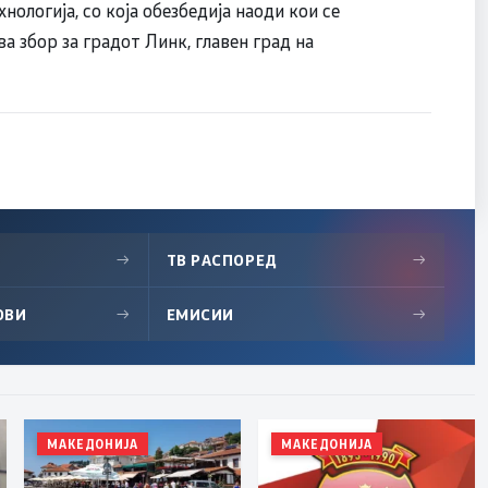
ологија, со која обезбедија наоди кои се
а збор за градот Линк, главен град на
→
ТВ РАСПОРЕД
→
ОВИ
→
ЕМИСИИ
→
МАКЕДОНИЈА
МАКЕДОНИЈА