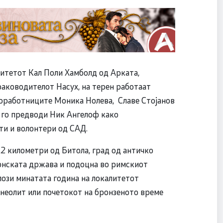
зитетот Кал Поли Хамболд од Арката,
раководителот Насух, на терен работаат
соработниците Моника Нолева, Славе Стојанов
 го предводи Ник Ангелоф како
ти и волонтери од САД.
2 километри од Битола, град од античко
донската држава и подоцна во римскиот
ози минатата година на локалитетот
енеолит или почетокот на бронзеното време