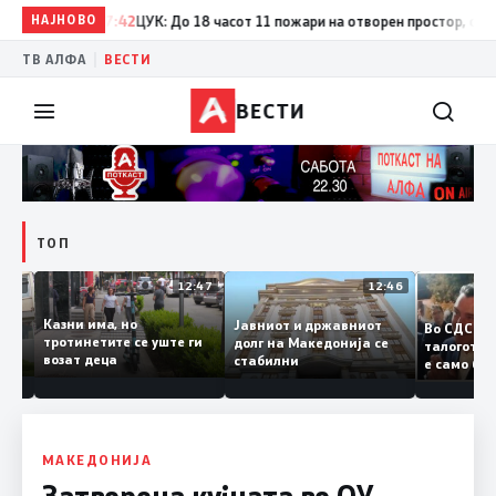
НАЈНОВО
17:42
ЦУК: До 18 часот 11 пожари на отворен простор, од кои т
|
ТВ АЛФА
ВЕСТИ
ВЕСТИ
ТОП
12:50
12:47
12:46
Казни има, но
Јавниот и државниот
Во СДС
дии и
тротинетите се уште ги
долг на Македонија се
талого
возат деца
стабилни
е само 
нието
копија 
Заев
МАКЕДОНИЈА
Затворена кујната во ОУ