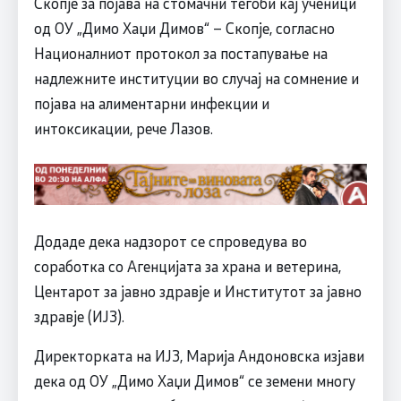
Скопје за појава на стомачни тегоби кај ученици
од ОУ „Димо Хаџи Димов“ – Скопје, согласно
Националниот протокол за постапување на
надлежните институции во случај на сомнение и
појава на алиментарни инфекции и
интоксикации, рече Лазов.
Додаде дека надзорот се спроведува во
соработка со Агенцијата за храна и ветерина,
Центарот за јавно здравје и Институтот за јавно
здравје (ИЈЗ).
Директорката на ИЈЗ, Марија Андоновска изјави
дека од ОУ „Димо Хаџи Димов“ се земени многу