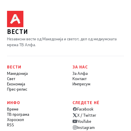
ВЕСТИ
Независни вести од Македонија и светот, дел од медиумската
мрежа ТВ Алфа.
ВЕСТИ
ЗА НАС
Македонија
За Алфа
Свет
Контакт
Економија
Импресум
Прес-релис
ИНФО
СЛЕДЕТЕ НÉ
Време
Facebook
ТВ програма
X / Twitter
Хороскоп
YouTube
RSS
Instagram