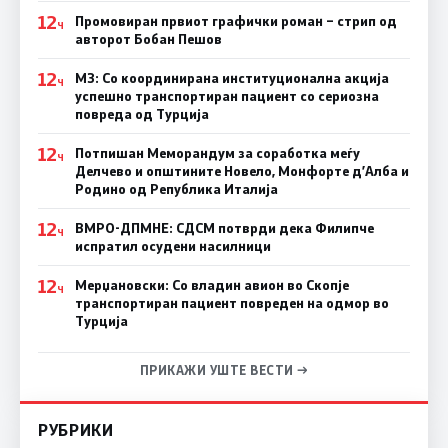
12
Промовиран првиот графички роман – стрип од
Ч
авторот Бобан Пешов
12
МЗ: Со координирана институционална акција
Ч
успешно транспортиран пациент со сериозна
повреда од Турција
12
Потпишан Меморандум за соработка меѓу
Ч
Делчево и општините Новело, Монфорте д’Алба и
Родино од Република Италија
12
ВМРО-ДПМНЕ: СДСM потврди дека Филипче
Ч
испратил осудени насилници
12
Мерџановски: Со владин авион во Скопје
Ч
транспортиран пациент повреден на одмор во
Турција
ПРИКАЖИ УШТЕ ВЕСТИ →
РУБРИКИ