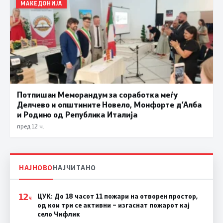
МАКЕДОНИЈА
Потпишан Меморандум за соработка меѓу
Делчево и општините Новело, Монфорте д’Алба
и Родино од Република Италија
пред 12 ч.
НАЈНОВО
НАЈЧИТАНО
12
ЦУК: До 18 часот 11 пожари на отворен простор,
Ч
од кои три се активни – изгаснат пожарот кај
село Чифлик