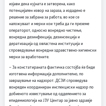
изјави дека кујната е затворена, како
потенцијален извор на зараза, а издадено е
решение за забрана за работа, во кое се
наложуваат и мерки кои треба да ги преземе
операторот, односно вонредно чистење,
вонредна дезинфекција, дезинсекција и
дератизација од овластена институција и
спроведување вонредни здравствено-хигиенски
мерки за вработените.
– За констатираната фактичка состојба ќе биде
изготвена информација дополнително, по
завршување на надзорот. ДСЗИ спроведува
вонреден координиран инспекциски надзор по
добиеното известување од одделението за
епидемиологија на ЈЗУ Центар за јавно здравје