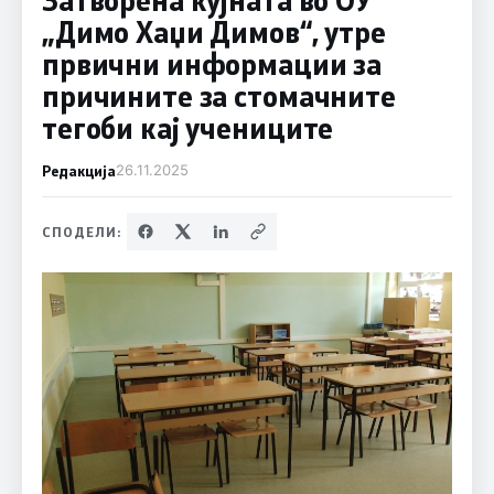
„Димо Хаџи Димов“, утре
првични информации за
причините за стомачните
тегоби кај учениците
Редакција
26.11.2025
СПОДЕЛИ: