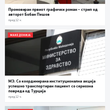
Промовиран првиот графички роман – стрип од
авторот Бобан Пешов
пред 12 ч.
МАКЕДОНИЈА
МЗ: Со координирана институционална акција
успешно транспортиран пациент со сериозна
повреда од Турција
пред 12 ч.