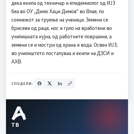
дека екипа од техничар и епидемиолог од ИЈЗ
беа во ОУ „Димо Хаџи Димов“ во Влае, по
сомнежот за труење на ученици. Земени се
брисеви од раце, нос и грло на вработени во
училишната кујна, од работните површини, а
земени се и мостри од храна и вода. Освен ИЈЗ,
во училиштето постапуваа и екипи на ДЗСИ и
АХВ.
СПОДЕЛИ:
ТВ