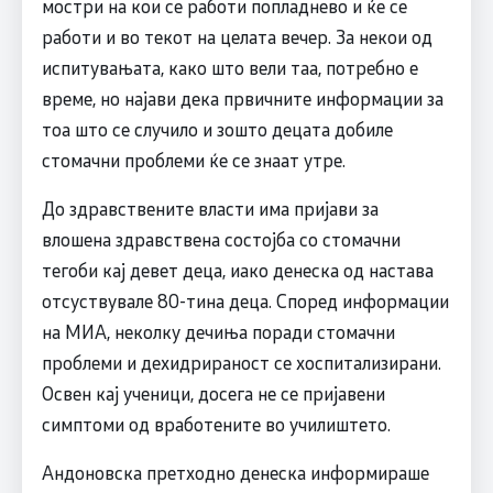
мостри на кои се работи попладнево и ќе се
работи и во текот на целата вечер. За некои од
испитувањата, како што вели таа, потребно е
време, но најави дека првичните информации за
тоа што се случило и зошто децата добиле
стомачни проблеми ќе се знаат утре.
До здравствените власти има пријави за
влошена здравствена состојба со стомачни
тегоби кај девет деца, иако денеска од настава
отсуствувале 80-тина деца. Според информации
на МИА, неколку дечиња поради стомачни
проблеми и дехидрираност се хоспитализирани.
Освен кај ученици, досега не се пријавени
симптоми од вработените во училиштето.
Андоновска претходно денеска информираше