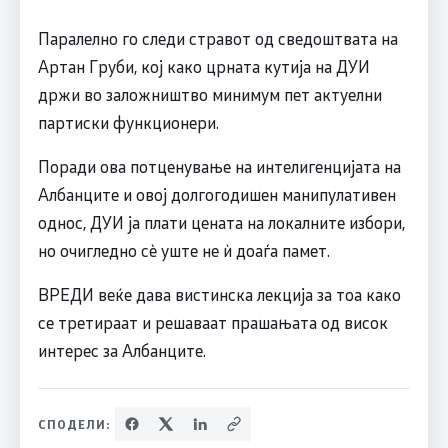
Паралелно го следи стравот од сведоштвата на
Артан Груби, кој како црната кутија на ДУИ
држи во заложништво минимум пет актуелни
партиски функционери.
Поради ова потценување на интелигенцијата на
Албанците и овој долгогодишен манипулативен
однос, ДУИ ја плати цената на локалните избори,
но очигледно сѐ уште не ѝ доаѓа памет.
ВРЕДИ веќе дава вистинска лекција за тоа како
се третираат и решаваат прашањата од висок
интерес за Албанците.
СПОДЕЛИ: