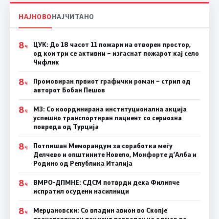
НАЈНОВО
НАЈЧИТАНО
8
ЦУК: До 18 часот 11 пожари на отворен простор,
Ч
од кои три се активни – изгаснат пожарот кај село
Чифлик
8
Промовиран првиот графички роман – стрип од
Ч
авторот Бобан Пешов
8
МЗ: Со координирана институционална акција
Ч
успешно транспортиран пациент со сериозна
повреда од Турција
8
Потпишан Меморандум за соработка меѓу
Ч
Делчево и општините Новело, Монфорте д’Алба и
Родино од Република Италија
8
ВМРО-ДПМНЕ: СДСM потврди дека Филипче
Ч
испратил осудени насилници
8
Мерџановски: Со владин авион во Скопје
Ч
транспортиран пациент повреден на одмор во