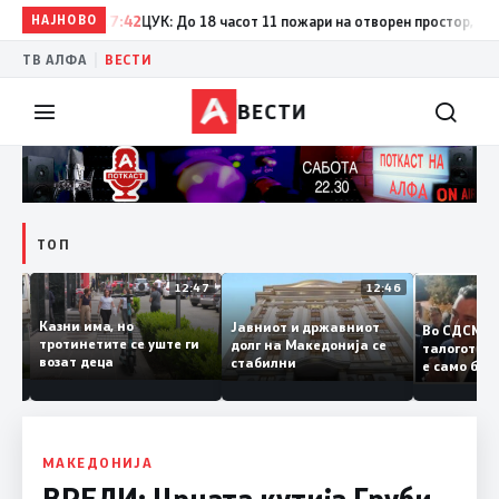
НАЈНОВО
17:42
ЦУК: До 18 часот 11 пожари на отворен простор, од кои 
|
ТВ АЛФА
ВЕСТИ
ВЕСТИ
ТОП
12:50
12:47
12:46
Казни има, но
Јавниот и државниот
Во СДСМ
ии и
тротинетите се уште ги
долг на Македонија се
талогот
возат деца
стабилни
е само 
ието
копија д
Заев
МАКЕДОНИЈА
ВРЕДИ: Црната кутија Груби