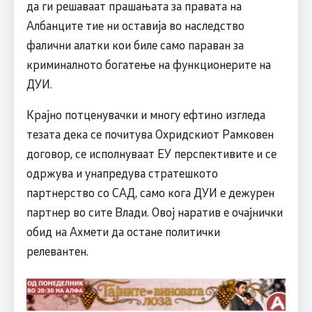
да ги решаваат прашањата за правата на
Албанците тие ни оставија во наследство
фалични алатки кои биле само параван за
криминалното богатење на функционерите на
ДУИ.
Крајно потценувачки и многу ефтино изгледа
тезата дека се почитува Охридскиот Рамковен
договор, се исполнуваат ЕУ перспективите и се
одржува и унапредува стратешкото
партнерство со САД, само кога ДУИ е дежурен
партнер во сите Влади. Овој наратив е очајнички
обид на Ахмети да остане политички
релевантен.