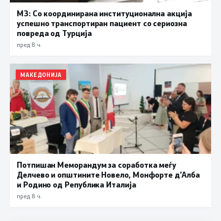
МЗ: Со координирана институционална акција
успешно транспортиран пациент со сериозна
повреда од Турција
пред 8 ч.
МАКЕДОНИЈА
Потпишан Меморандум за соработка меѓу
Делчево и општините Новело, Монфорте д’Алба
и Родино од Република Италија
пред 8 ч.