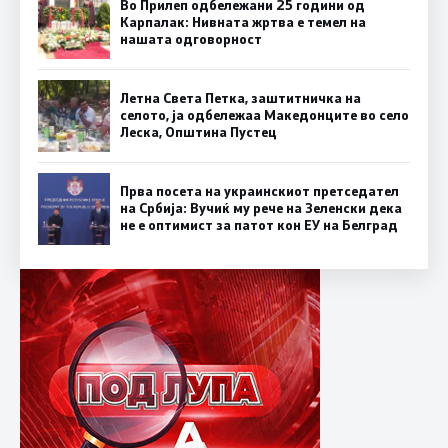
Во Прилеп одбележани 25 години од
Карпалак: Нивната жртва е темел на
нашата одговорност
Летна Света Петка, заштитничка на
селото, ја одбележаа Македонците во село
Леска, Општина Пустец
Прва посета на украинскиот претседател
на Србија: Вучиќ му рече на Зеленски дека
не е оптимист за патот кон ЕУ на Белград