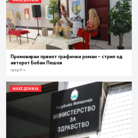
Промовиран првиот графички роман – стрип од
авторот Бобан Пешов
пред 8 ч.
МАКЕДОНИЈА