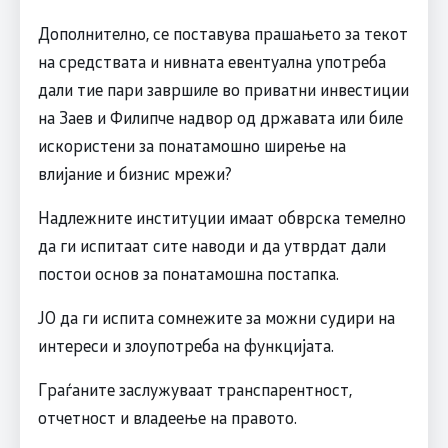
Дополнително, се поставува прашањето за текот
на средствата и нивната евентуална употреба
дали тие пари завршиле во приватни инвестиции
на Заев и Филипче надвор од државата или биле
искористени за понатамошно ширење на
влијание и бизнис мрежи?
Надлежните институции имаат обврска темелно
да ги испитаат сите наводи и да утврдат дали
постои основ за понатамошна постапка.
ЈО да ги испита сомнежите за можни судири на
интереси и злоупотреба на функцијата.
Граѓаните заслужуваат транспарентност,
отчетност и владеење на правото.