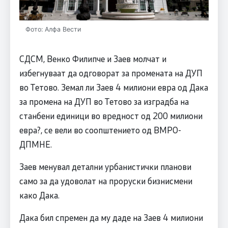
Фото: Алфа Вести
СДСM, Венко Филипче и Заев молчат и
избегнуваат да одговорат за промената на ДУП
во Тетово. Земал ли Заев 4 милиони евра од Дака
за промена на ДУП во Тетово за изградба на
станбени единици во вредност од 200 милиони
евра?, се вели во соопштението од ВМРО-
ДПМНЕ.
Заев менувал детални урбанистички планови
само за да удоволат на проруски бизнисмени
како Дака.
Дака бил спремен да му даде на Заев 4 милиони