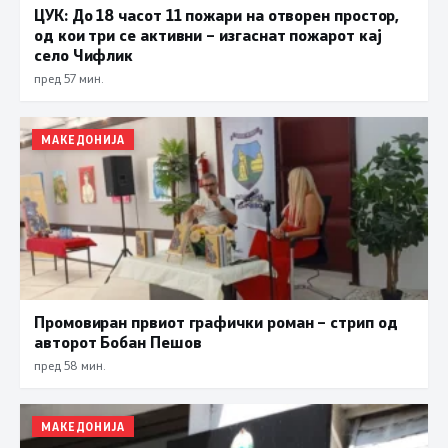
ЦУК: До 18 часот 11 пожари на отворен простор,
од кои три се активни – изгаснат пожарот кај
село Чифлик
пред 57 мин.
МАКЕДОНИЈА
Промовиран првиот графички роман – стрип од
авторот Бобан Пешов
пред 58 мин.
МАКЕДОНИЈА