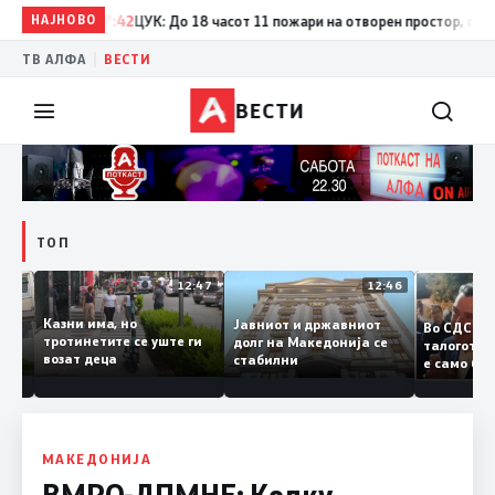
НАЈНОВО
17:42
ЦУК: До 18 часот 11 пожари на отворен простор, од кои т
|
ТВ АЛФА
ВЕСТИ
ВЕСТИ
ТОП
12:50
12:47
12:46
Казни има, но
Јавниот и државниот
Во СДС
дии и
тротинетите се уште ги
долг на Македонија се
талого
возат деца
стабилни
е само
нието
копија 
Заев
МАКЕДОНИЈА
ВМРО-ДПМНЕ: Колку