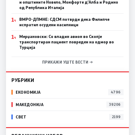
и општините Новело, Монфорте д’Алба и Родино
од Република Италија
1
ВМРО-ДПМНЕ: СДСM потврди дека Филипче
Ч
испратил осудени насилници
1
Мерџановски: Со владин авион во Скопје
Ч
транспортиран пациент повреден на одмор во
Турција
ПРИКАЖИ УШТЕ ВЕСТИ →
РУБРИКИ
ЕКОНОМИЈА
4796
МАКЕДОНИЈА
39206
СВЕТ
2199