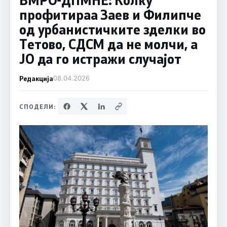
профитираа Заев и Филипче
од урбанистичките зделки во
Тетово, СДСM да не молчи, а
ЈО да го истражи случајот
Редакција
08.04.2026
СПОДЕЛИ: