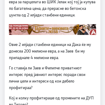
евра за парцелата во ШИК Јелак кој тој ја купува
по багателна цена, да прерасне во бетонска
џунгла од 2 илјади станбени единици.
Овие 2 илјади станбени единици на Дака ќе му
донесеа 200 милиони евра, а на Заев би му
припаднале 4 милиони евра.
Го ставија ли Заев и Филипче приватниот
интерес пред јавниот интерес поради свои
лични цели и интереси од кои дебело
профитираа?
Кој и колку профитираше од промените на ДУП
во Тетово?