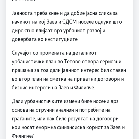
Јавноста треба знае и да добие јасна слика за
начинот на кој Заев и СДСM носеле одлуки што
директно влијаат врз урбаниот развој и
довербата во институциите.
Случајот со промената на деталниот
урбанистички план во Тетово отвора сериозни
прашања за тоа дали јавниот интерес бил ставен
во втор план на сметка на приватни договори и
бизнис интереси на Заев и Филипче.
Дали урбанистичките измени биле носени врз
основа на стручни анализи и потребите на
граѓаните, или пак биле резултат на договори
кои носат енормна финансиска корист за Заев и
Филипче?