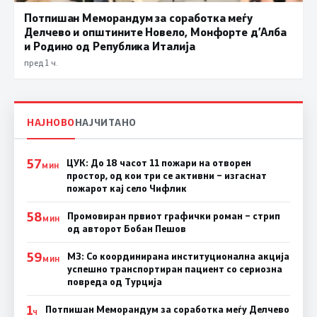
Потпишан Меморандум за соработка меѓу
Делчево и општините Новело, Монфорте д’Алба
и Родино од Република Италија
пред 1 ч.
НАЈНОВО
НАЈЧИТАНО
57
ЦУК: До 18 часот 11 пожари на отворен
МИН
простор, од кои три се активни – изгаснат
пожарот кај село Чифлик
58
Промовиран првиот графички роман – стрип
МИН
од авторот Бобан Пешов
59
МЗ: Со координирана институционална акција
МИН
успешно транспортиран пациент со сериозна
повреда од Турција
1
Потпишан Меморандум за соработка меѓу Делчево
Ч