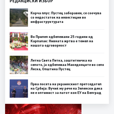
РЕДАКЦИСКИ ИЗБОР
Корча плус: Пустец заборавен, се соочува
со недостаток на инвестиции во
инфраструктурата
Во Прилеп одбележани 25 години од
Карпалак: Нивната жртва е темел на
нашата одговорност
Летна Света Петка, заштитничка на
селото, ја одбележаа Македонците во село
Леска, Општина Пустец
Прва посета на украинскиот претседател
на Србија: Вучиќ му рече на Зеленски дека
не е оптимист за патот кон ЕУ на Белград