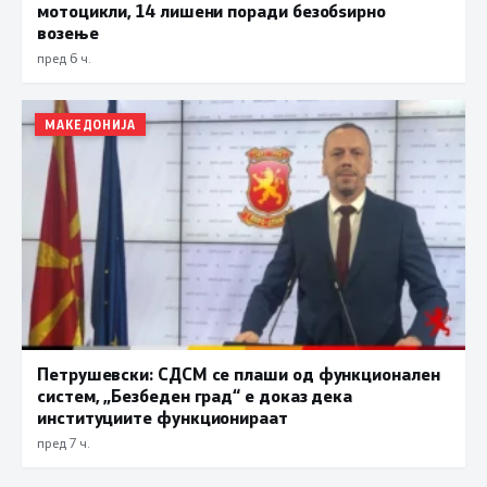
мотоцикли, 14 лишени поради безобѕирно
возење
пред 6 ч.
МАКЕДОНИЈА
Петрушевски: СДСМ се плаши од функционален
систем, „Безбеден град“ е доказ дека
институциите функционираат
пред 7 ч.