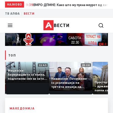
НАЈНОВО
19:39
ВМРО-ДПМНЕ: Како што му пукна меурот од сапуница „м
|
ТВ АЛФА
ВЕСТИ
ВЕСТИ
ТОП
12:03
11:43
09:08
Мицкоски:
Акумулациите се полни,
ант
Николоски: Почнуваме
подготвени сме за сите
Простор 
 за
со реализација на
ризици, не размислување
– државн
а
третата секција од
за поскапување на
полни со
железничкиот Коридор
струјата
8, Македонија станува
раскрсница на Балканот
МАКЕДОНИЈА