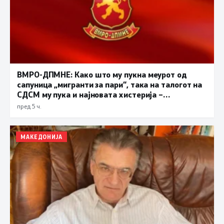
ВМРО-ДПМНЕ: Како што му пукна меурот од
сапуница „мигранти за пари“, така на талогот на
СДСМ му пука и најновата хистерија –
прифаќање на француски предлог
пред 5 ч.
МАКЕДОНИЈА