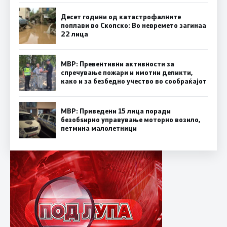
Десет години од катастрофалните
поплави во Скопско: Во невремето загинаа
22 лица
МВР: Превентивни активности за
спречување пожари и имотни деликти,
како и за безбедно учество во сообраќајот
МВР: Приведени 15 лица поради
безобѕирно управување моторно возило,
петмина малолетници