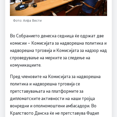
Фото: Алфа Вести
Во Собранието денеска седница ќе одржат две
комисии – Комисијата за надворешна политика и
надворешна трговија и Комисијата за надзор над
спроведување на мерките за следење на
комуникациите.
Пред членовите на Комисијата за надворешна
политика и надворешна трговија се
претставувањата на платформите за
дипломатските активности на наши тројца
вонредни и ополномоштени амбасадори. Во
Кралството Данска ќе не претставува Фадил