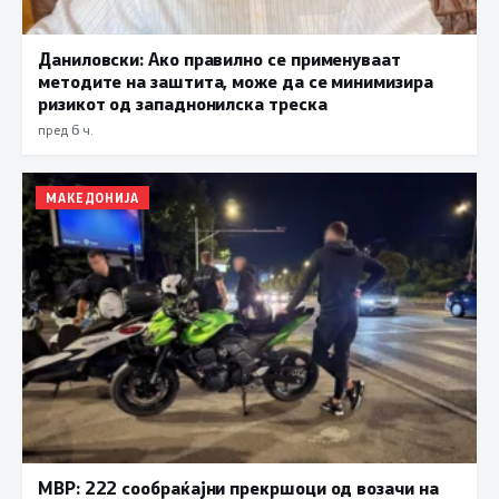
Даниловски: Ако правилно се применуваат
методите на заштита, може да се минимизира
ризикот од западнонилска треска
пред 6 ч.
МАКЕДОНИЈА
МВР: 222 сообраќајни прекршоци од возачи на