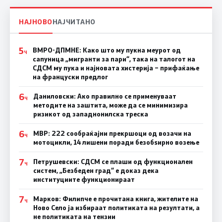
НАЈНОВО
НАЈЧИТАНО
5
ВМРО-ДПМНЕ: Како што му пукна меурот од
Ч
сапуница „мигранти за пари“, така на талогот на
СДСМ му пука и најновата хистерија – прифаќање
на француски предлог
6
Даниловски: Ако правилно се применуваат
Ч
методите на заштита, може да се минимизира
ризикот од западнонилска треска
6
МВР: 222 сообраќајни прекршоци од возачи на
Ч
мотоцикли, 14 лишени поради безобѕирно возење
7
Петрушевски: СДСМ се плаши од функционален
Ч
систем, „Безбеден град“ е доказ дека
институциите функционираат
7
Марков: Филипче е прочитана книга, жителите на
Ч
Ново Село ја избираат политиката на резултати, а
не политиката на тензии