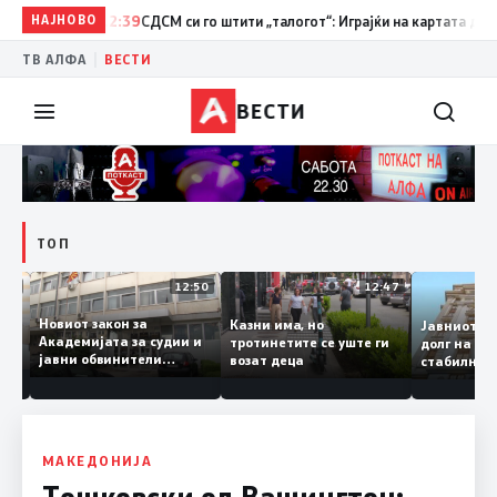
НАЈНОВО
12:39
СДСМ си го штити „талогот“: Играјќи на картата дека се 
|
ТВ АЛФА
ВЕСТИ
ВЕСТИ
ТОП
18:06
12:50
12:47
Новиот закон за
Казни има, но
Јавниот
Академијата за судии и
тротинетите се уште ги
долг на
јавни обвинители
возат деца
стабил
а
наскоро во Собранието
о ниво
МАКЕДОНИЈА
Тошковски од Вашингтон: