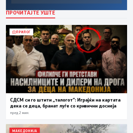
ПРОЧИТАЈТЕ УШТЕ
ПРИЛОГ
СДСМ си го штити „талогот“: Играјќи на картата
дека се деца, бранат луѓе со кривични досиеја
пред 2 мин.
МАКЕДОНИЈА