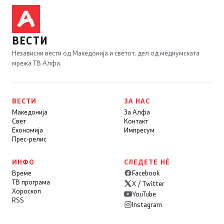
ВЕСТИ
Независни вести од Македонија и светот, дел од медиумската
мрежа ТВ Алфа.
ВЕСТИ
ЗА НАС
Македонија
За Алфа
Свет
Контакт
Економија
Импресум
Прес-релис
ИНФО
СЛЕДЕТЕ НÉ
Време
Facebook
ТВ програма
X / Twitter
Хороскоп
YouTube
RSS
Instagram