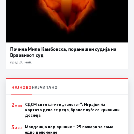
Почина Мила Камбовска, поранешен судија на
Врховниот суд
пред 20 мин.
НАЈНОВО
НАЈЧИТАНО
2
СДСМ си го штити „талогот“: Играјќи на
МИН
картата дека се деца, бранат луѓе со кривични
досиеја
5
Макдонија под вршник – 25 пожари за само
МИН
едно деноноќие