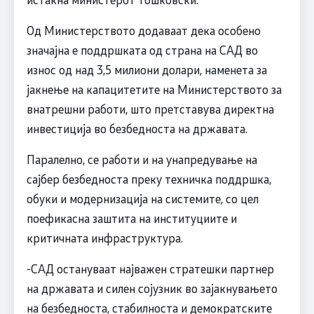
Од Министерството додаваат дека особено
значајна е поддршката од страна на САД во
износ од над 3,5 милиони долари, наменета за
јакнење на капацитетите на Министерството за
внатрешни работи, што претставува директна
инвестиција во безбедноста на државата.
Паралелно, се работи и на унапредување на
сајбер безбедноста преку техничка поддршка,
обуки и модернизација на системите, со цел
поефикасна заштита на институциите и
критичната инфраструктура.
-САД остануваат најважен стратешки партнер
на државата и силен сојузник во зајакнувањето
на безбедноста, стабилноста и демократските