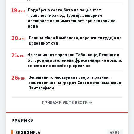
19
Подобрена состојбата на пациентот
МИН
транспортиран од Турција, лекарите
апелираат на внимателност при скокови во
вода
20
Почина Мила Камбовска, поранешен судија на
МИН
Врховниот суд
21
На граничните премини Табановце, Пелинце и
МИН
Богородица зголемена фреквенција на возила,
се чека и по повеќе од еден час
26
Велешани го чествуваат својот празник –
МИН
заштитникот на градот Свети великомаченик
Пантелејмон
ПРИКАЖИ УШТЕ ВЕСТИ →
РУБРИКИ
ЕКОНОМИЈА
4796