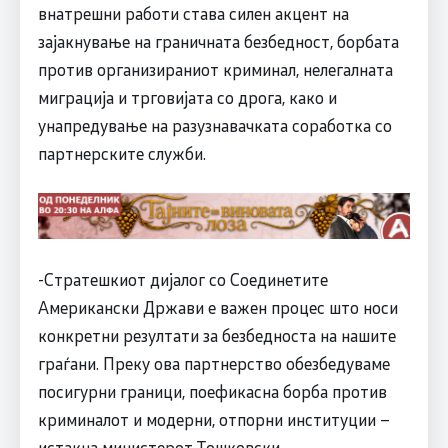
внатрешни работи става силен акцент на
зајакнување на граничната безбедност, борбата
против организираниот криминал, нелегалната
миграција и трговијата со дрога, како и
унапредување на разузнавачката соработка со
партнерските служби.
-Стратешкиот дијалог со Соединетите
Американски Држави е важен процес што носи
конкретни резултати за безбедноста на нашите
граѓани. Преку ова партнерство обезбедуваме
посигурни граници, поефикасна борба против
криминалот и модерни, отпорни институции –
истакна министерот Тошковски.