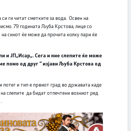
 си ги читат сметките за вода. Освен на
писмо. 79 годината Љуба Крстова, лице со
о на синот ќе може да прочита колку пари ќе
и и ЈП„Исар„. Сега и ние слепите ќе може
ме помо од друг “ изјави Љуба Крстова од
и потег и тип е првиот град во државата каде
 на слепите да бидат отпечтени возниот ред
.