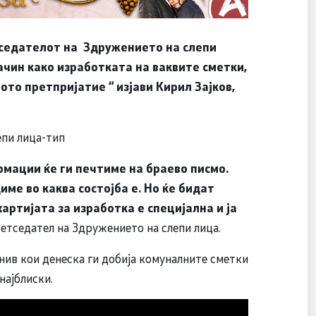
седателот на Здружението на слепи
ачин како изработката на ваквите сметки,
ото претпријатие “ изјави Кирил Зајков,
епи лица-тип
рмации ќе ги печтиме на браево писмо.
ме во каква состојба е. Но ќе бидат
артијата за изработка е специјална и ја
ретседател на Здружението на слепи лица.
 нив кои денеска ги добија комуналните сметки
најблиски.