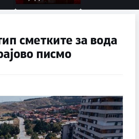
ип сметките за вода
рајово писмо