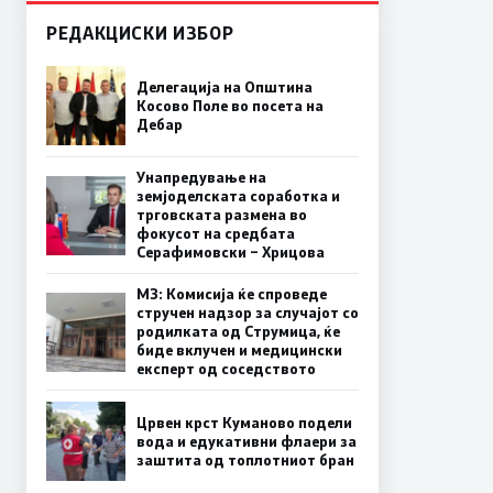
РЕДАКЦИСКИ ИЗБОР
Делегација на Општина
Косово Поле во посета на
Дебар
Унапредување на
земјоделската соработка и
трговската размена во
фокусот на средбата
Серафимовски – Хрицова
МЗ: Комисија ќе спроведе
стручен надзор за случајот со
родилката од Струмица, ќе
биде вклучен и медицински
експерт од соседството
Црвен крст Куманово подели
вода и едукативни флаери за
заштита од топлотниот бран