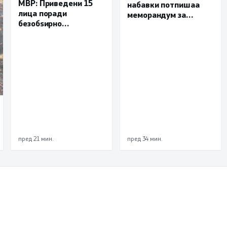
МВР: Приведени 15
набавки потпишаа
лица поради
меморандум за
безобѕирно
поефикасна размена
управување моторно
на податоци и
возило, петмина
заедничка борба
малолетници
против корупцијата
пред 21 мин.
пред 34 мин.