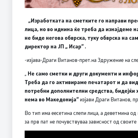
„Изработката на сметките го направи пре
лица, но во иднина ќе треба да изнајдеме н
не биде негова обврска, туку обврска на сам
директор на ЈП „ Исар“ .
-изјава-Драги Витанов-прет.на Здружение на сл
„
Не само сметки и други документи и инфо
Треба да го активираме печатарот и да види
потребни дополнителни средства, бидејќи х
нема во Македонија“
изјави Драги Витанов, п
Во тип има еесетина слепи лица, а деветмина од
за прв пат не почувствуваа зависност од своите 