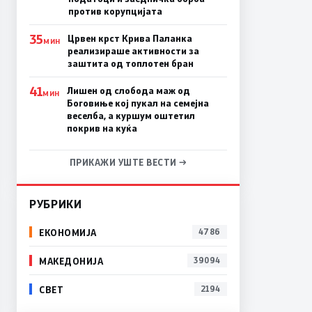
против корупцијата
35
Црвен крст Крива Паланка
МИН
реализираше активности за
заштита од топлотен бран
41
Лишен од слобода маж од
МИН
Боговиње кој пукал на семејна
веселба, а куршум оштетил
покрив на куќа
ПРИКАЖИ УШТЕ ВЕСТИ →
РУБРИКИ
ЕКОНОМИЈА
4786
МАКЕДОНИЈА
39094
СВЕТ
2194