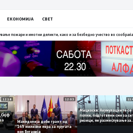
ЕКОНОМИЈА
СВЕТ
копско: Во невремето загинаа 22 лица
15:19
МВР: Превентивни активност
12:18
12:03
Мицкоски: Акумулациите
 од „Сејф
полни, подготвени сме з
ногу за
ризици, не размислувањ
Македонија доби грант од
поскапување на струјат
149 милиони евра за пругата
кон Бугарија