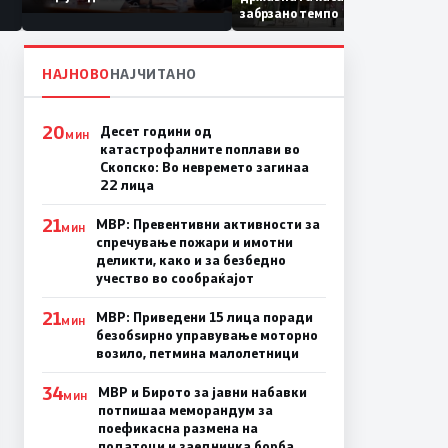
Коридор 8, Македонија
забрзано темпо
станува раскрсница на
Балканот
НАЈНОВО
НАЈЧИТАНО
20
Десет години од
МИН
катастрофалните поплави во
Скопско: Во невремето загинаа
22 лица
21
МВР: Превентивни активности за
МИН
спречување пожари и имотни
деликти, како и за безбедно
учество во сообраќајот
21
МВР: Приведени 15 лица поради
МИН
безобѕирно управување моторно
возило, петмина малолетници
34
МВР и Бирото за јавни набавки
МИН
потпишаа меморандум за
поефикасна размена на
податоци и заедничка борба