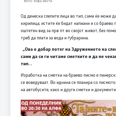
Фото: Алфа Вести
Од денеска слепите лица во тип, сами ќе може да
кирилица, истите ќе бидат напиани и со браево 
оштетен вид за прв пт во својот живот, без пом
треб да плати за вода и ѓубрарина.
„Ова е добар потег на Здружението на слеп
сами да си ги читаме сметките и да не чека
тип. .
Изработка на сметки на браево писмо е пинерск
се воведуваат. Во иднина се планира со писмото
на автобусите, како и други сметки и документи 