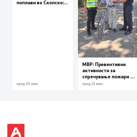
поплави во Скопско:
Во невремето загинаа
22 лица
МВР: Превентивни
активности за
спречување пожари и
имотни деликти, како
пред 20 мин.
пред 21 мин.
и за безбедно учество
во сообраќајот