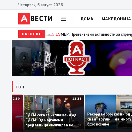
Четврток, 6 август 2026
ВЕСТИ
ДОМА
МАКЕДОНИЈА
НАЈНОВО
15:20
Десет години од катастрофалните поплави во С
ТОП
12:30
12:28
Рекорден број казни
СДСМ сега се исплашени од
сити“ во јули – најм
СДСМ: Од најголеми
атоците на
брзо возење
предавници еволуираа во
емантираат
најголеми патриоти