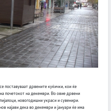
е поставуваат дрвените куќички, кои ќе
 на почетокот на декември. Во овие дрвени
пијалоци, новогодишни украси и сувенири.
в најави дека во декември и јануари ќе има