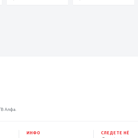
исклучиво за
потребите на
државата
 ТВ Алфа.
ИНФО
СЛЕДЕТЕ НÉ