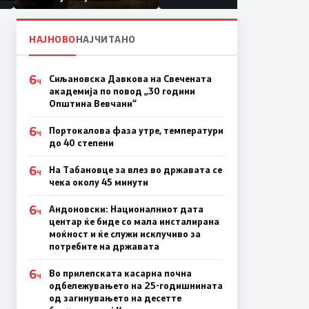
првачиња помалку
а
НАЈНОВО
НАЈЧИТАНО
6
Сиљановска Давкова на Свечената
Ч
академија по повод „30 години
Општина Вевчани“
6
Портокалова фаза утре, температури
Ч
до 40 степени
6
На Табановце за влез во државата се
Ч
чека околу 45 минути
6
Андоновски: Националниот дата
Ч
центар ќе биде со мала инсталирана
моќност и ќе служи исклучиво за
потребите на државата
6
Во прилепската касарна почна
Ч
одбележувањето на 25-годишнината
од загинувањето на десетте