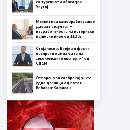
со турскиот амбасадор
Улусој
Мерките за самовработување
даваат резултат –
невработеноста на историски
најниско ниво од 11,3%
Стојаноски: Бројки и факти
наспроти кампањата на
„економските експерти“ од
СДСM
Отворена за сообраќај уште
една делница од патот
Елбасан-Ќафасан