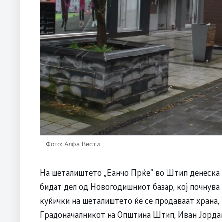
Фото: Алфа Вести
На шеталиштето „Ванчо Прќе“ во Штип денеска с
бидат дел од Новогодишниот базар, кој почнува
куќички на шеталиштето ќе се продаваат храна, 
Градоначалникот на Општина Штип, Иван Јордано