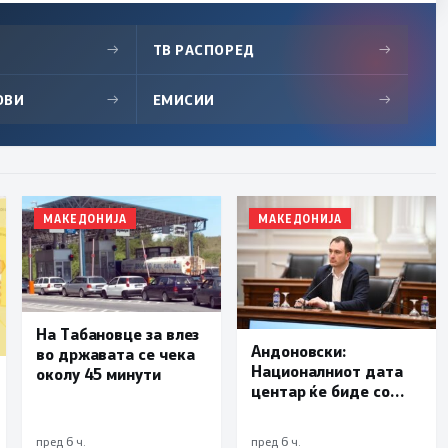
→
ТВ РАСПОРЕД
→
ОВИ
→
ЕМИСИИ
→
МАКЕДОНИЈА
МАКЕДОНИЈА
На Табановце за влез
Андоновски:
во државата се чека
Националниот дата
околу 45 минути
центар ќе биде со
мала инсталирана
моќност и ќе служи
пред 6 ч.
пред 6 ч.