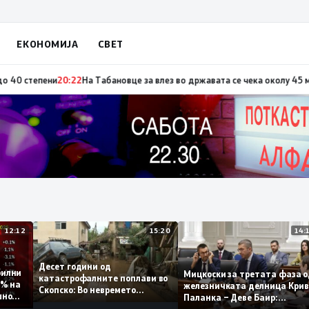
ЕКОНОМИЈА
СВЕТ
а по повод „30 години Општина Вевчани“
20:23
Портокалова фаза утре, т
12:12
15:20
Десет години од
стабилни
Мицкоски за третата фа
катастрофалните поплави во
 0,1% на
железничката делница К
Скопско: Во невремето
одишно
Паланка – Деве Баир:
загинаа 22 лица
Проектот нема да заврши