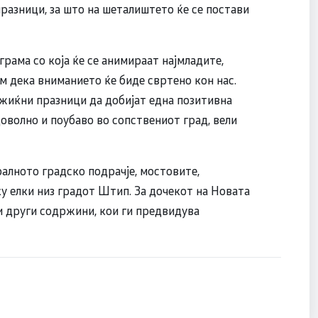
азници, за што на шеталиштето ќе се постави
грама со која ќе се анимираат најмладите,
м дека вниманието ќе биде свртено кон нас.
жиќни празници да добијат една позитивна
оволно и поубаво во сопствениот град, вели
алното градско подрачје, мостовите,
ку елки низ градот Штип. За дочекот на Новата
и други содржини, кои ги предвидува