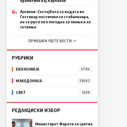
бранители кај Карпалак
6
Ангелов: Состојбата со водата во
Ч
Гостивар постепено се стабилизира,
но се уште не е погодна за пиење и за
готвење
ПРИКАЖИ УШТЕ ВЕСТИ →
РУБРИКИ
ЕКОНОМИЈА
4794
МАКЕДОНИЈА
39162
СВЕТ
2198
РЕДАКЦИСКИ ИЗБОР
Министерот Ферати се сретна