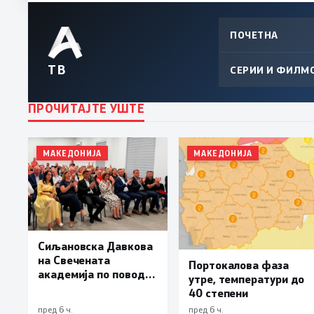
ПОЧЕТНА
ТВ
СЕРИИ И ФИЛМ
ПРОЧИТАЈТЕ УШТЕ
МАКЕДОНИЈА
МАКЕДОНИЈА
Сиљановска Давкова
на Свечената
Портокалова фаза
академија по повод
утре, температури до
„30 години Општина
40 степени
Вевчани“
пред 6 ч.
пред 6 ч.