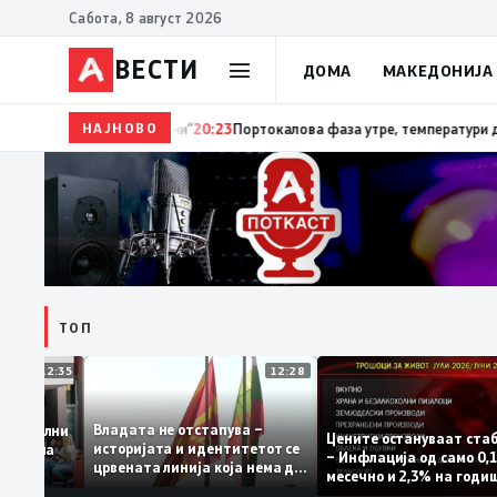
Сабота, 8 август 2026
ВЕСТИ
ДОМА
МАКЕДОНИЈА
НАЈНОВО
20:24
Сиљановска Давкова на Свечената академиј
ТОП
12:35
12:28
Владата не отстапува –
се задоволни
Цените остануваат 
историјата и идентитетот се
чениците на
– Инфлација од само
црвената линија која нема да
жавната
месечно и 2,3% на г
се погази
ниво