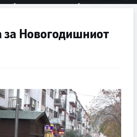
половина тунел во слепа
улица, сега имаме целин
а за Новогодишниот