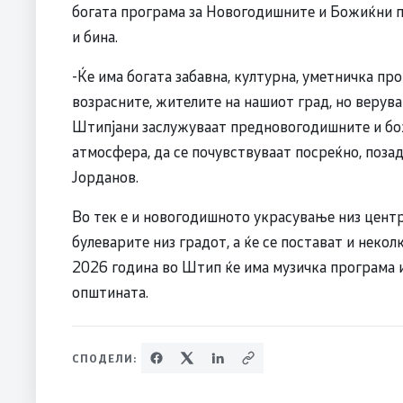
богата програма за Новогодишните и Божиќни пр
и бина.
-Ќе има богата забавна, културна, уметничка про
возрасните, жителите на нашиот град, но верува
Штипјани заслужуваат предновогодишните и бо
атмосфера, да се почувствуваат посреќно, позад
Јорданов.
Во тек е и новогодишното украсување низ центр
булеварите низ градот, а ќе се постават и некол
2026 година во Штип ќе има музичка програма 
општината.
СПОДЕЛИ: