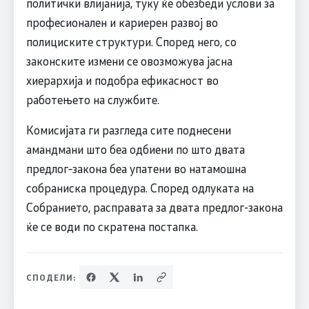
политички влијанија, туку ќе обезбеди услови за
професионален и кариерен развој во
полициските структури. Според него, со
законските измени се овозможува јасна
хиерархија и подобра ефикасност во
работењето на службите.
Комисијата ги разгледа сите поднесени
амандмани што беа одбиени по што двата
предлог‑закона беа упатени во натамошна
собраниска процедура. Според одлуката на
Собранието, расправата за двата предлог-закона
ќе се води по скратена постапка.
СПОДЕЛИ: