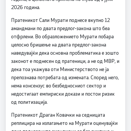
2026 година.
Пратеникот Сали Мурати поднесе вкупно 12
амандмани по двата предлог‑закона што беа
отфрлени. Во образложението Мурати побара
целосно бришење на двата предлог‑закона
наведувајќи дека основна проблематика е зошто
законот е поднесен од пратеници, а не од МВР, и
дека тоа укажува оти Министерството не ја
препознава потребата од измената. Според него,
нема консензус во безбедносниот сектор и
недостигаат емпириски докази и постои ризик
од политизација.
Пратеникот Драган Ковачки на седницата
реплицира на излагањето на Мурати оценувајќи