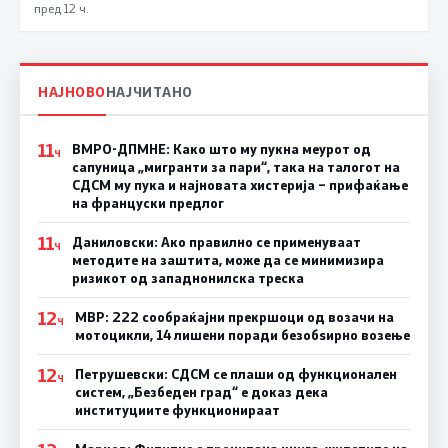
пред 12 ч.
НАЈНОВО
НАЈЧИТАНО
11
ВМРО-ДПМНЕ: Како што му пукна меурот од
Ч
сапуница „мигранти за пари“, така на талогот на
СДСМ му пука и најновата хистерија – прифаќање
на француски предлог
11
Даниловски: Ако правилно се применуваат
Ч
методите на заштита, може да се минимизира
ризикот од западнонилска треска
12
МВР: 222 сообраќајни прекршоци од возачи на
Ч
мотоцикли, 14 лишени поради безобѕирно возење
12
Петрушевски: СДСМ се плаши од функционален
Ч
систем, „Безбеден град“ е доказ дека
институциите функционираат