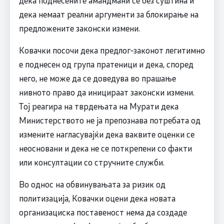
дека поднесените амандмани се без суштина и
дека немаат реални аргументи за блокирање на
предложените законски измени.
Ковачки посочи дека предлог‑законот легитимно
е поднесен од група пратеници и дека, според
него, не може да се доведува во прашање
нивното право да иницираат законски измени.
Тој реагира на тврдењата на Мурати дека
Министерството не ја препознава потребата од
измените нагласувајќи дека ваквите оценки се
неосновани и дека не се поткрепени со факти
или консултации со стручните служби.
Во однос на обвинувањата за ризик од
политизација, Ковачки оцени дека новата
организациска поставеност нема да создаде