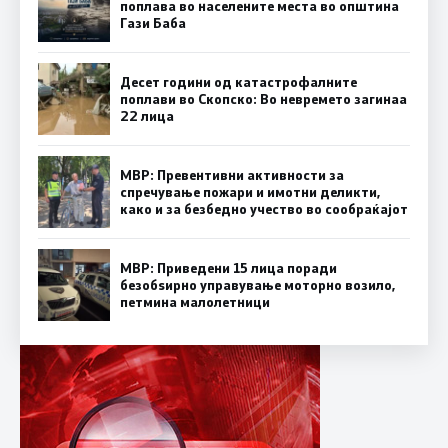
поплава во населените места во општина
Гази Баба
Десет години од катастрофалните
поплави во Скопско: Во невремето загинаа
22 лица
МВР: Превентивни активности за
спречување пожари и имотни деликти,
како и за безбедно учество во сообраќајот
МВР: Приведени 15 лица поради
безобѕирно управување моторно возило,
петмина малолетници