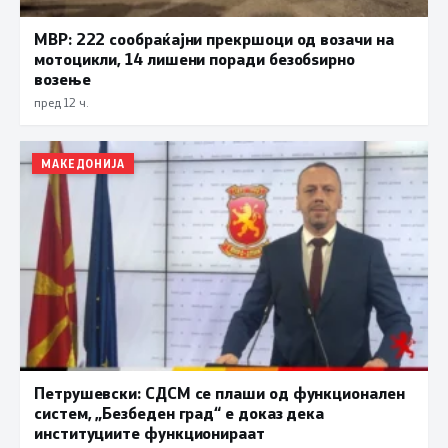
МВР: 222 сообраќајни прекршоци од возачи на
мотоцикли, 14 лишени поради безобѕирно
возење
пред 12 ч.
МАКЕДОНИЈА
Петрушевски: СДСМ се плаши од функционален
систем, „Безбеден град“ е доказ дека
институциите функционираат