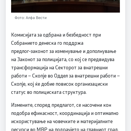
Фото: Алфа Вести
Комисијата за одбрана и безбедност при
Собранието денеска го поддржа
предлог‑законот за изменување и дополнување
на Законот за полицијата, со кој се предвидува
трансформација на Секторот за внатрешни
работи – Скопје во Оддел за внатрешни работи –
Скопје, кој ќе добие повисок организациски
статус во полициската структура.
Измените, според предлагот, се насочени кон
подобра ефикасност, координација и оптимално
искористување на човечките и материјалните
ресурси во МВР на подрачјето на главниот град.