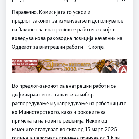
Паралелно, Комисијата го усвои и
предлог‑законот за изменување и дополнување
на Законот за внатрешните работи, со кој се
воведува нова раководна позиција началник на
Одделот за внатрешни работи – Скопје.
Во предлог‑законот за внатрешни работи се
дефинираат и постапките за избор,
распоредување и унапредување на работниците
во Министерството, како и роковите за
примената на новите решенија. Некои од
измените стапуваат во сила од 15 март 2026
година, а целосната примена почнува од 1 јули