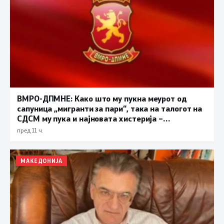
ВМРО-ДПМНЕ: Како што му пукна меурот од
сапуница „мигранти за пари“, така на талогот на
СДСМ му пука и најновата хистерија –
прифаќање на француски предлог
пред 11 ч.
МАКЕДОНИЈА