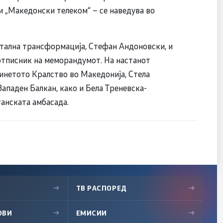
и „Македонски телеком“ – се наведува во
тална трансформација, Стефан Андоновски, и
отписник на меморандумот. На настанот
инетото Кралство во Македонија, Стела
ападен Балкан, како и Бела Треневска-
анската амбасада.
→
ТВ РАСПОРЕД
→
ОВИ
→
ЕМИСИИ
→