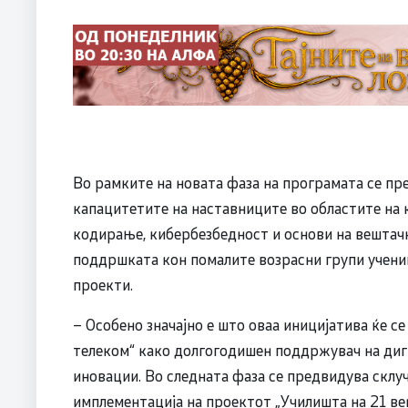
Во рамките на новата фаза на програмата се пр
капацитетите на наставниците во областите на
кодирање, кибербезбедност и основи на вештачк
поддршката кон помалите возрасни групи учен
проекти.
– Особено значајно е што оваа иницијатива ќе с
телеком“ како долгогодишен поддржувач на диг
иновации. Во следната фаза се предвидува склу
имплементација на проектот „Училишта на 21 ве