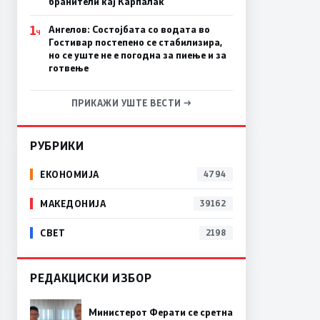
бранители кај Карпалак
1
Ангелов: Состојбата со водата во
Ч
Гостивар постепено се стабилизира,
но се уште не е погодна за пиење и за
готвење
ПРИКАЖИ УШТЕ ВЕСТИ →
РУБРИКИ
ЕКОНОМИЈА
4794
МАКЕДОНИЈА
39162
СВЕТ
2198
РЕДАКЦИСКИ ИЗБОР
Министерот Ферати се сретна