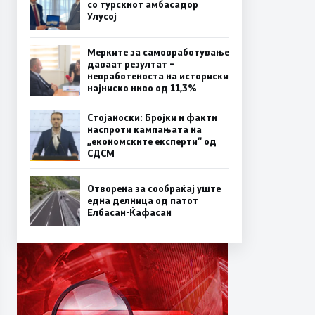
со турскиот амбасадор
Улусој
Мерките за самовработување
даваат резултат –
невработеноста на историски
најниско ниво од 11,3%
Стојаноски: Бројки и факти
наспроти кампањата на
„економските експерти“ од
СДСM
Отворена за сообраќај уште
една делница од патот
Елбасан-Ќафасан