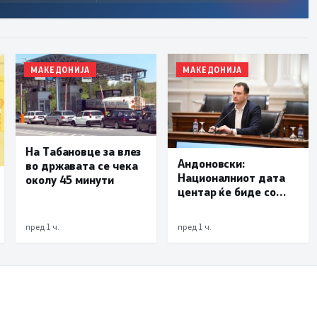
МАКЕДОНИЈА
МАКЕДОНИЈА
На Табановце за влез
Андоновски:
во државата се чека
Националниот дата
околу 45 минути
центар ќе биде со
мала инсталирана
моќност и ќе служи
пред 1 ч.
пред 1 ч.
исклучиво за
потребите на
државата