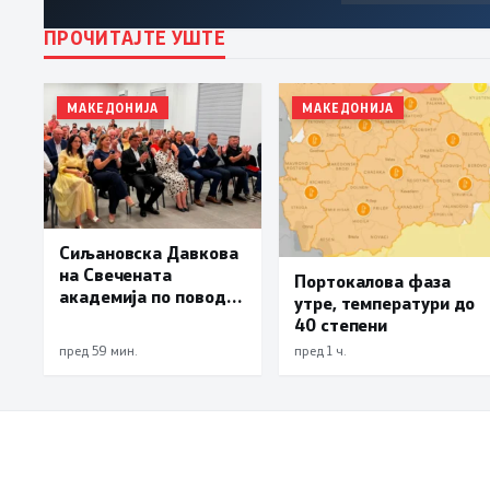
ПРОЧИТАЈТЕ УШТЕ
МАКЕДОНИЈА
МАКЕДОНИЈА
Сиљановска Давкова
на Свечената
Портокалова фаза
академија по повод
утре, температури до
„30 години Општина
40 степени
Вевчани“
пред 59 мин.
пред 1 ч.