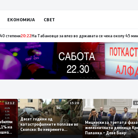
ЕКОНОМИЈА
СВЕТ
о повод „30 години Општина Вевчани“
20:23
Портокалова фаза утре, темп
12:12
15:20
Десет години од
т стабилни
Мицкоски за третата ф
катастрофалните поплави во
мо 0,1% на
железничката делница
Скопско: Во невремето
 годишно
Паланка – Деве Баир:
загинаа 22 лица
Проектот нема да завр