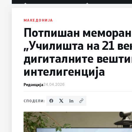
МАКЕДОНИЈА
Потпишан меморанд
„Училишта на 21 век
дигиталните вешти
интелигенција
Редакција
24.04.2026
СПОДЕЛИ: