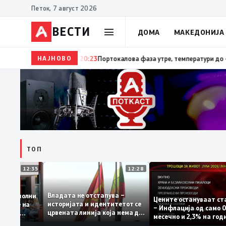
Петок, 7 август 2026
ВЕСТИ
ДОМА
МАКЕДОНИЈА
НАЈНОВО
20:24
Сиљановска Давкова на Свечената академија п
ТОП
12:35
12:28
Владата не отстапува –
е се задоволни
Цените остануваа
историјата и идентитетот се
 учениците на
– Инфлација од са
црвената линија која нема да
државната
месечно и 2,3% на
се погази
ниво