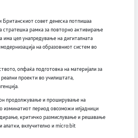
и Британскиот совет денеска потпишаа
ва стратешка рамка за повторно активирање
та има цел унапредување на дигиталната
 модернизација на образовниот систем во
вото, опфаќа подготовка на материјали за
 реални проекти во училиштата,
генција.
 кон продолжување и проширување на
 во изминатиот период овозможи илјадници
кодирање, критичко размислување и решавање
алатки, вклучително и micro:bit