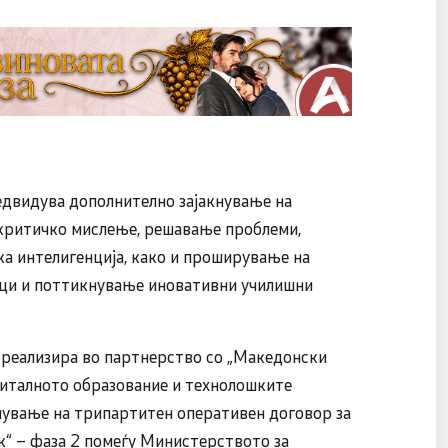
едвидува дополнително зајакнување на
 критичко мислење, решавање проблеми,
а интелигенција, како и проширување на
ици и поттикнување иновативни училишни
е реализира во партнерство со „Македонски
италното образование и технолошките
чување на трипартитен оперативен договор за
к“ – фаза 2 помеѓу Министерството за