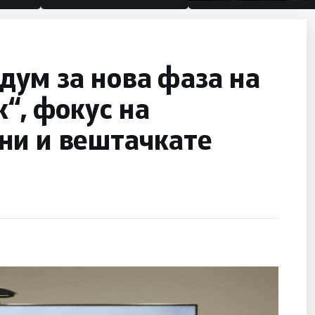
половина тунел во слеп
улица, сега имаме цел
ум за нова фаза на
“, фокус на
ни и вештачкате