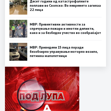
Десет години од катастрофалните
поплави во Скопско: Во невремето загинаа
22 лица
МВР: Превентивни активности за
спречување пожари и имотни деликти,
како и за безбедно учество во сообраќајот
МВР: Приведени 15 лица поради
безобѕирно управување моторно возило,
петмина малолетници