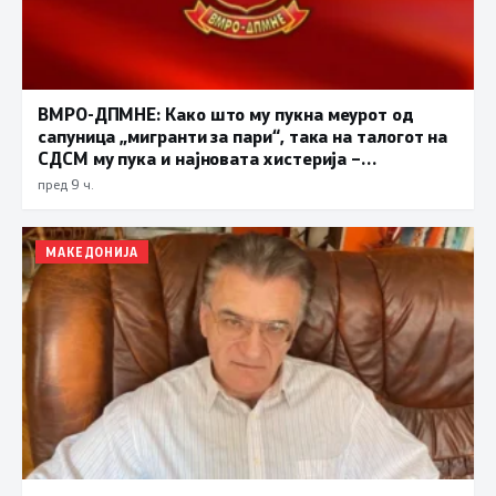
ВМРО-ДПМНЕ: Како што му пукна меурот од
сапуница „мигранти за пари“, така на талогот на
СДСМ му пука и најновата хистерија –
прифаќање на француски предлог
пред 9 ч.
МАКЕДОНИЈА