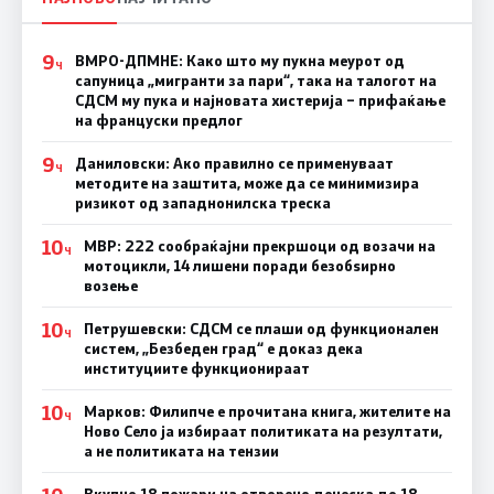
9
ВМРО-ДПМНЕ: Како што му пукна меурот од
Ч
сапуница „мигранти за пари“, така на талогот на
СДСМ му пука и најновата хистерија – прифаќање
на француски предлог
9
Даниловски: Ако правилно се применуваат
Ч
методите на заштита, може да се минимизира
ризикот од западнонилска треска
10
МВР: 222 сообраќајни прекршоци од возачи на
Ч
мотоцикли, 14 лишени поради безобѕирно
возење
10
Петрушевски: СДСМ се плаши од функционален
Ч
систем, „Безбеден град“ е доказ дека
институциите функционираат
10
Марков: Филипче е прочитана книга, жителите на
Ч
Ново Село ја избираат политиката на резултати,
а не политиката на тензии
Вкупно 18 пожари на отворено денеска до 18