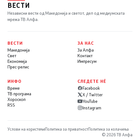
ВЕСТИ
Независни вести од Македонија и светот, дел од медиумската
мрежа ТВ Алфа.
ВЕСТИ
ЗА НАС
Македонија
За Алфа
Свет
Контакт
Економија
Импресум
Прес-релис
ИНФО
СЛЕДЕТЕ НÉ
Време
Facebook
ТВ програма
X / Twitter
Хороскоп
YouTube
RSS
Instagram
Услови на користење
Политика за приватност
Политика за колачиња
© 2026 ТВ Алфа