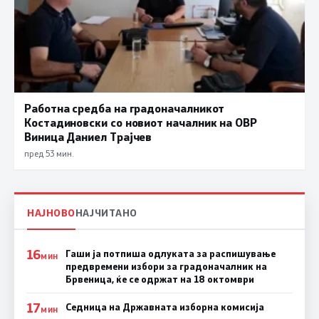
Работна средба на градоначалникот
Костадиновски со новиот началник на ОВР
Виница Даниел Трајчев
пред 53 мин.
НАЈНОВО
НАЈЧИТАНО
16
Гаши ја потпиша одлуката за распишување
МИН
предвремени избори за градоначалник на
Брвеница, ќе се одржат на 18 октомври
17
Седница на Државната изборна комисија
МИН