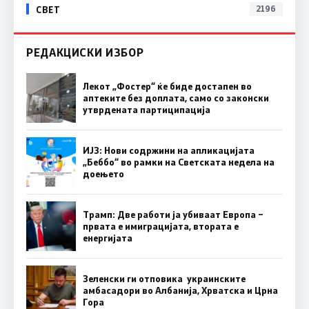
СВЕТ
2196
РЕДАКЦИСКИ ИЗБОР
Лекот „Фостер“ ќе биде достапен во
аптеките без доплата, само со законски
утврдената партиципација
ИЈЗ: Нови содржини на апликацијата
„Беббо“ во рамки на Светската недела на
доењето
Трамп: Две работи ја убиваат Европа –
првата е имиграцијата, втората е
енергијата
Зеленски ги отповика украинските
амбасадори во Албанија, Хрватска и Црна
Гора