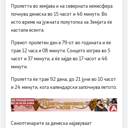
Пролетта во земјава и на северната хемисфера
почнува денеска во 15 часот и 46 минути. Во
исто време на јужната полутопка на Земјата ќе
настапи есента.
Првиот пролетен ден е 79-от во годината и ќе
трае 12 часа и 08 минути. Сонцето изгреа во 5
часот и 37 минути, а ќе зајде во 17 часот и 46
минути.
Пролетта ќе трае 92 дена, до 21 јуни во 10 часот
и 24 минути, кога календарски започнува летото.
Синоптичарите за денеска најавуваат