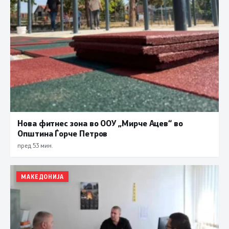
Нова фитнес зона во ООУ „Мирче Ацев“ во
Општина Ѓорче Петров
пред 53 мин.
МАКЕДОНИЈА