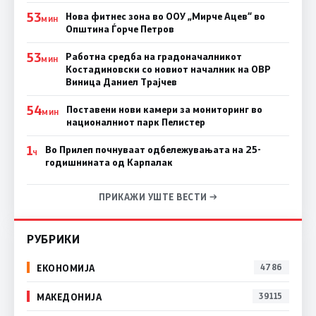
53
Нова фитнес зона во ООУ „Мирче Ацев“ во
МИН
Општина Ѓорче Петров
53
Работна средба на градоначалникот
МИН
Костадиновски со новиот началник на ОВР
Виница Даниел Трајчев
54
Поставени нови камери за мониторинг во
МИН
националниот парк Пелистер
1
Во Прилеп почнуваат одбележувањата на 25-
Ч
годишнината од Карпалак
ПРИКАЖИ УШТЕ ВЕСТИ →
РУБРИКИ
ЕКОНОМИЈА
4786
МАКЕДОНИЈА
39115