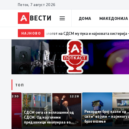
Петок, 7 август 2026
ВЕСТИ
ДОМА
МАКЕДОНИЈА
НАЈНОВО
19:39
ВМРО-ДПМНЕ: Како што му пукна меурот од са
ТОП
12:30
12:28
Рекорден број казни
СДСМ сега се исплашени од
сити“ во јули – најмн
СДСМ: Од најголеми
тоците на
брзо возење
предавници еволуираа во
мантираат
најголеми патриоти