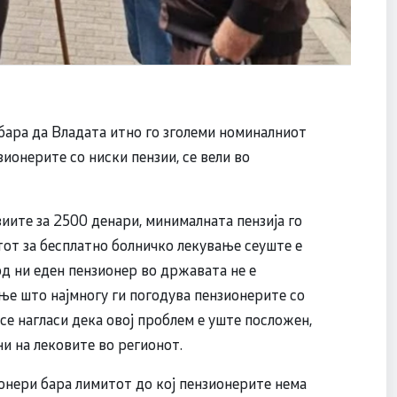
бара да Владата итно го зголеми номиналниот
ионерите со ниски пензии, се вели во
иите за 2500 денари, минималната пензија го
тот за бесплатно болничко лекување сеуште е
од ни еден пензионер во државата не е
ње што најмногу ги погодува пензионерите со
се нагласи дека овој проблем е уште посложен,
ни на лековите во регионот.
онери бара лимитот до кој пензионерите нема