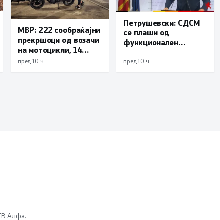
Петрушевски: СДСМ
МВР: 222 сообраќајни
се плаши од
прекршоци од возачи
функционален
на мотоцикли, 14
систем, „Безбеден
лишени поради
град“ е доказ дека
пред 10 ч.
пред 10 ч.
безобѕирно возење
институциите
функционираат
 ТВ Алфа.