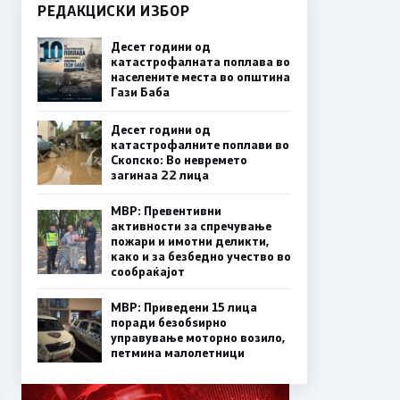
РЕДАКЦИСКИ ИЗБОР
Десет години од
катастрофалната поплава во
населените места во општина
Гази Баба
Десет години од
катастрофалните поплави во
Скопско: Во невремето
загинаа 22 лица
МВР: Превентивни
активности за спречување
пожари и имотни деликти,
како и за безбедно учество во
сообраќајот
МВР: Приведени 15 лица
поради безобѕирно
управување моторно возило,
петмина малолетници