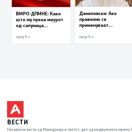
Даниловски: Ако
ВМРО-ДПМНЕ: Како
правилно се
што му пукна меурот
применуваат
од сапуница
методите на заштита,
„мигранти за пари“,
може да се
така на талогот на
пред 9 ч.
пред 9 ч.
минимизира ризикот
СДСМ му пука и
од западнонилска
најновата хистерија –
треска
прифаќање на
француски предлог
ВЕСТИ
Независни вести од Македонија и светот, дел од медиумската мрежа