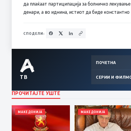
да плаќаат партиципација за болничко лекување
денари, а во иднина, истиот да биде константно
СПОДЕЛИ:
ПОЧЕТНА
ТВ
СЕРИИ И ФИЛМ
ПРОЧИТАЈТЕ УШТЕ
МАКЕДОНИЈА
МАКЕДОНИЈА