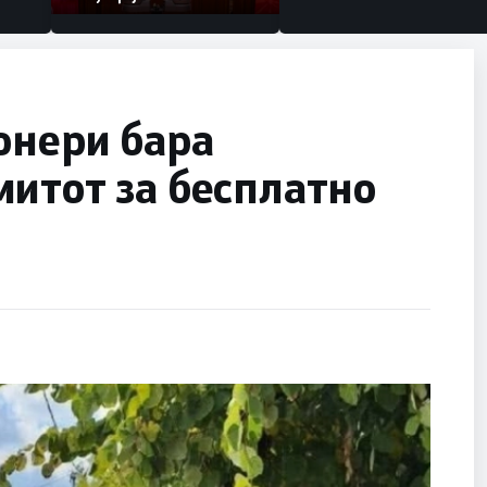
онери бара
итот за бесплатно