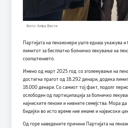
Фото: Алфа Вести
Партијата на пензионери уште еднаш укажува и 
лимитот за бесплатно болничко лекување на пенз
соопштението.
Имено од март 2025 год. со зголемување на пенз
достигна прагот од 18.292 денари, додека лими
18.000 денари. Со самиот тој факт, подолг пери
ослободен од партиципација за болничко лекува
најниските пензии и нивните семејства. Мора да 
бидејќи во исто време ние имаме и највисоки це
Од горе наведените причини Партијата на пензи