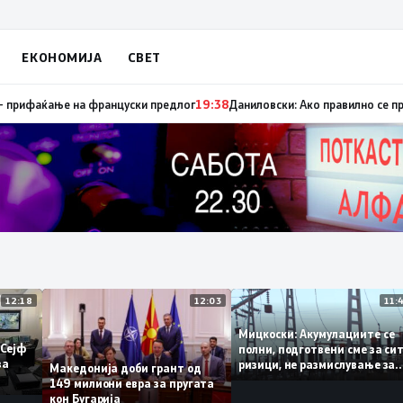
ЕКОНОМИЈА
СВЕТ
пуница „мигранти за пари“, така на талогот на СДСМ му пука и најноват
12:18
12:03
Мицкоски: Акумулациите
 од „Сејф
полни, подготвени сме за
огу за
ризици, не размислување
Македонија доби грант од
поскапување на струјата
149 милиони евра за пругата
кон Бугарија