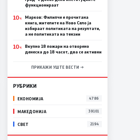
функционираат
10
Марков: Филипче е прочитана
Ч
книга, жителите на Ново Село ја
избираат политиката на резултати,
а не политиката на тензии
10
Вкупно 18 пожари на отворено
Ч
денеска до 18 часот, два се активни
ПРИКАЖИ УШТЕ ВЕСТИ →
РУБРИКИ
ЕКОНОМИЈА
4786
МАКЕДОНИЈА
39101
СВЕТ
2194