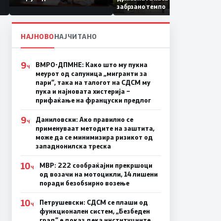
Коридор 8, Македонија
забрзано темпо
станува раскрсница на
Балканот
НАЈНОВО
НАЈЧИТАНО
9
ВМРО-ДПМНЕ: Како што му пукна
Ч
меурот од сапуница „мигранти за
пари“, така на талогот на СДСМ му
пука и најновата хистерија –
прифаќање на француски предлог
9
Даниловски: Ако правилно се
Ч
применуваат методите на заштита,
може да се минимизира ризикот од
западнонилска треска
10
МВР: 222 сообраќајни прекршоци
Ч
од возачи на мотоцикли, 14 лишени
поради безобѕирно возење
10
Петрушевски: СДСМ се плаши од
Ч
функционален систем, „Безбеден
град“ е доказ дека институциите