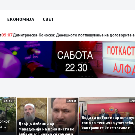
ЕКОНОМИЈА
СВЕТ
ата секција од железничкиот Коридор 8, Македонија станува раскрсница
15:38
15:10
аа
Водата во Гостивар ост
е – огнот
само за техничка употр
Двајца Албанци од
екува
контролите ќе се засил
Македонија на црна листа во
Албанија: Тирана се сомнева