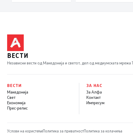
железничкиот
сигнал за довербата
Коридор 8,
што ЕИБ и ЕБОР ја
Македонија станува
имаат во нашите
раскрсница на
политики
Балканот
ВЕСТИ
Независни вести од Македонија и светот, дел од медиумската мрежа
ВЕСТИ
ЗА НАС
Македонија
За Алфа
Свет
Контакт
Економија
Импресум
Прес-релис
Услови на користење
Политика за приватност
Политика за колачиња