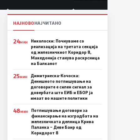
состојба
НАЈНОВО
НАЈЧИТАНО
24
Николоски: Почнуваме со
МИН
реализација на третата секција
од железничкиот Коридор 8,
Македонија станува раскрсница
на Балканот
25
Димитриеска-Кочоска:
МИН
Денешното потпишување на
договорите е силен сигнал за
довербата што ЕИБ и ЕБОР ја
имаат во нашите политики
48
Потпишување договори за
МИН
финансирање на изградбата на
железничката делница Крива
Паланка – Деве Баир од
Коридорот 8