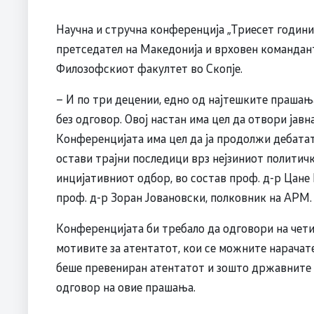
Научна и стручна конференција „Триесет години
претседател на Македонија и врховен командант
Филозофскиот факултет во Скопје.
– И по три децении, едно од најтешките прашањ
без одговор. Овој настан има цел да отвори јавн
Конференцијата има цел да ја продолжи дебатат
остави трајни последици врз нејзиниот политич
инцијативниот одбор, во состав проф. д-р Цане
проф. д-р Зоран Јовановски, полковник на АРМ.
Конференцијата би требало да одговори на чети
мотивите за атентатот, кои се можните нарачат
беше превениран атентатот и зошто државните 
одговор на овие прашања.