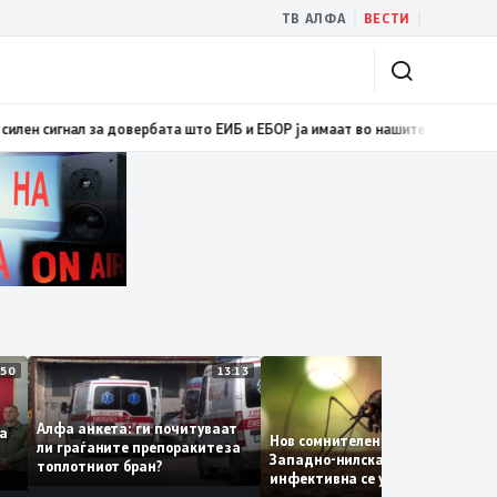
|
|
ТВ АЛФА
ВЕСТИ
 на Балканот
09:07
Димитриеска-Кочоска: Денешното потпишување на дого
14:50
13:13
12:
Алфа анкета: ги почитуваат
анува
Нов сомнителен случај од
ли граѓаните препораките за
еба,
Западно-нилска треска, на
топлотниот бран?
ат
инфективна се уште има
пациенти во критична