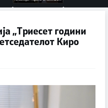
дека работеле за
терористички организации
ја „Триесет години
ретседателот Киро