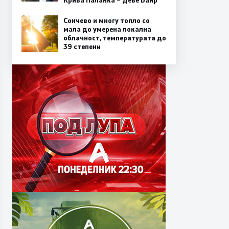
Крива Паланка – Деве Баир
Сончево и многу топло со
мала до умерена локална
облачност, температурата до
39 степени