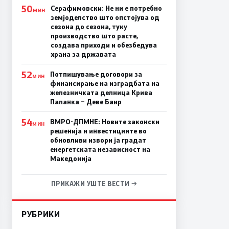
50
Серафимовски: Не ни е потребно
МИН
земјоделство што опстојува од
сезона до сезона, туку
производство што расте,
создава приходи и обезбедува
храна за државата
52
Потпишување договори за
МИН
финансирање на изградбата на
железничката делница Крива
Паланка – Деве Баир
54
ВМРО-ДПМНЕ: Новите законски
МИН
решенија и инвестициите во
обновливи извори ја градат
енергетската независност на
Македонија
ПРИКАЖИ УШТЕ ВЕСТИ →
РУБРИКИ