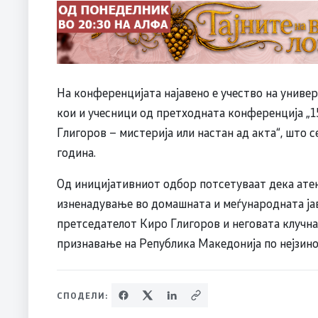
На конференцијата најавено е учество на универ
кои и учесници од претходната конференција „1
Глигоров – мистерија или настан ад акта“, што 
година.
Од иницијативниот одбор потсетуваат дека ате
изненадување во домашната и меѓународната јав
претседателот Киро Глигоров и неговата клучн
признавање на Република Македонија по нејзино
СПОДЕЛИ: