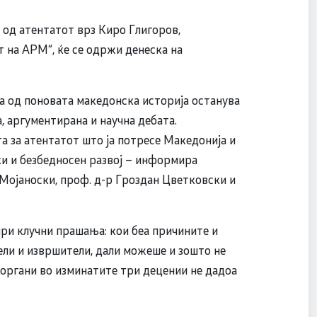
 од атентатот врз Киро Глигоров,
 на АРМ“, ќе се одржи денеска на
а од поновата македонска историја останува
а, аргументирана и научна дебата.
а за атентатот што ја потресе Македонија и
ки и безбедносен развој – информира
 Мојаноски, проф. д-р Гроздан Цветковски и
ри клучни прашања: кои беа причините и
ели и извршители, дали можеше и зошто не
органи во изминатите три децении не дадоа