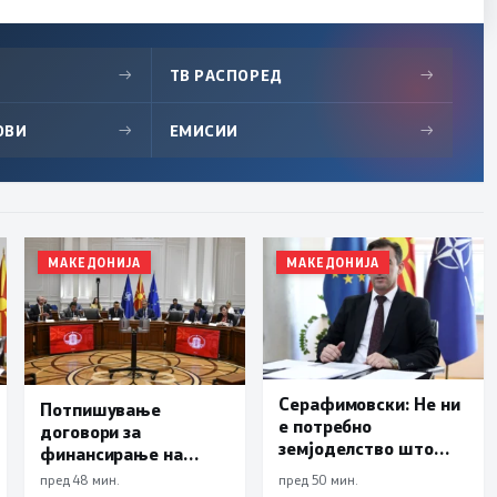
→
ТВ РАСПОРЕД
→
ОВИ
→
ЕМИСИИ
→
МАКЕДОНИЈА
МАКЕДОНИЈА
Серафимовски: Не ни
Потпишување
е потребно
договори за
земјоделство што
финансирање на
опстојува од сезона
изградбата на
пред 48 мин.
пред 50 мин.
до сезона, туку