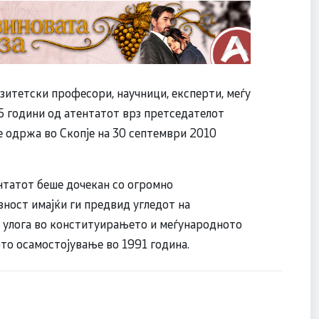
зитетски професори, научници, експерти, меѓу
5 години од атентатот врз претседателот
се одржа во Скопје на 30 септември 2010
нтатот беше дочекан со огромно
ност имајќи ги предвид угледот на
а улога во конституирањето и меѓународното
то осамостојување во 1991 година.