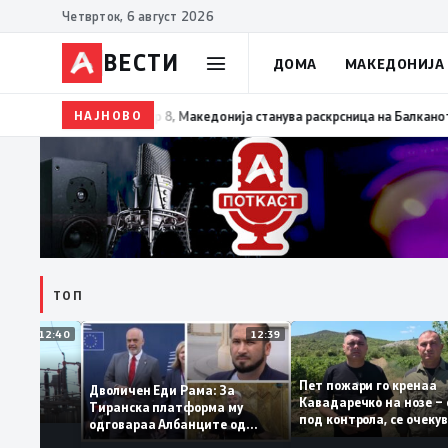
Четврток, 6 август 2026
ВЕСТИ
ДОМА
МАКЕДОНИЈА
НАЈНОВО
09:08
Николоски: Почнуваме со реализација на трет
ТОП
12:40
12:39
Пет пожари го крен
остојба во
Дволичен Еди Рама: За
Кавадаречко на ноз
стабилна
Тиранска платформа му
под контрола, се оч
одговараа Албанците од
целосно гаснење
Македонија, сега кога му гори