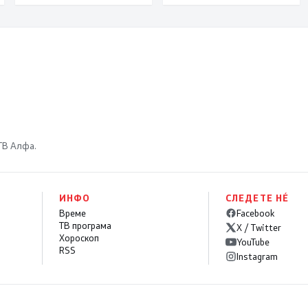
железничката
производство што
делница Крива
расте, создава
Паланка – Деве Баир
приходи и обезбедува
од Коридорот 8
храна за државата
 ТВ Алфа.
ИНФО
СЛЕДЕТЕ НÉ
Време
Facebook
ТВ програма
X / Twitter
Хороскоп
YouTube
RSS
Instagram