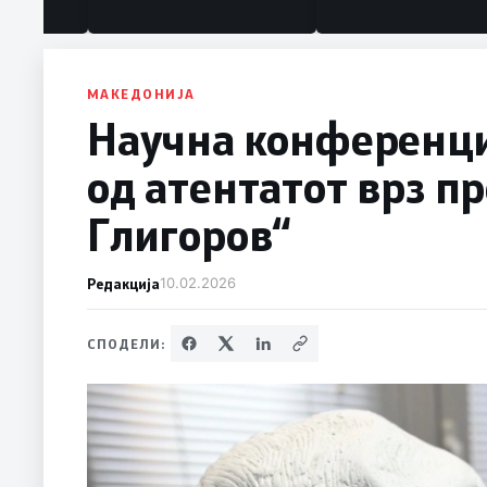
под нозе стануваат „персона
нон грата“
МАКЕДОНИЈА
Научна конференци
од атентатот врз п
Глигоров“
Редакција
10.02.2026
СПОДЕЛИ: