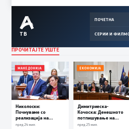
ПОЧЕТНА
ТВ
СЕРИИ И ФИЛМ
ПРОЧИТАЈТЕ УШТЕ
МАКЕДОНИЈА
ЕКОНОМИЈА
Николоски:
Димитриеска-
Почнуваме со
Кочоска: Денешното
реализација на
потпишување на
третата секција од
договорите е силен
пред 24 мин.
пред 25 мин.