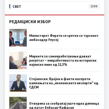
СВЕТ
2198
РЕДАКЦИСКИ ИЗБОР
Министерот Ферати се сретна со турскиот
амбасадор Улусој
Мерките за самовработување даваат
резултат – невработеноста на историски
најниско ниво од 11,3%
Стојаноски: Бројки и факти наспроти
кампањата на „економските експерти“ од
СДСM
Отворена за сообраќај уште една делница
од патот Елбасан-Ќафасан