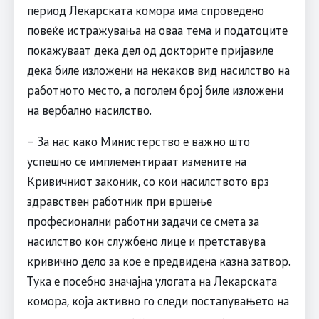
период Лекарската комора има спроведено
повеќе истражувања на оваа тема и податоците
покажуваат дека дел од докторите пријавиле
дека биле изложени на некаков вид насилство на
работното место, а поголем број биле изложени
на вербално насилство.
– За нас како Министерство е важно што
успешно се имплементираат измените на
Кривичниот законик, со кои насилството врз
здравствен работник при вршење
професионални работни задачи се смета за
насилство кон службено лице и претставува
кривично дело за кое е предвидена казна затвор.
Тука е посебно значајна улогата на Лекарската
комора, која активно го следи постапувањето на