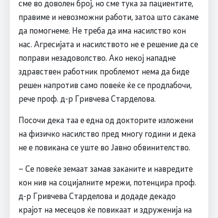
сме во доволен број, но сме тука за пациентите,
правиме и невозможни работи, затоа што сакаме
да помогнеме. Не треба да има насилство кон
нас. Агресијата и насилството не е решение да се
поправи незадоволство. Ако некој нападне
здравствен работник проблемот нема да биде
решен напротив само повеќе ќе се продлабочи,
рече проф. д-р Гривчева Старделова.
Посочи дека таа е една од докторите изложени
на физичко насилство пред многу години и дека
не е повикана се уште во Јавно обвинителство.
– Се повеќе земаат замав заканите и навредите
кон нив на социјалните мрежи, потенцира проф.
д-р Гривчева Старделова и додаде декадо
крајот на месецов ќе повикаат и здруженија на