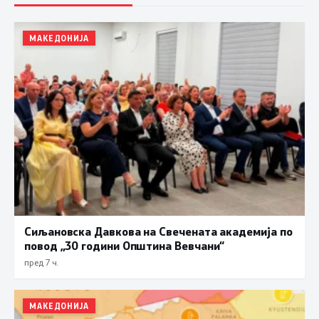
МАКЕДОНИЈА
Сиљановска Давкова на Свечената академија по
повод „30 години Општина Вевчани“
пред 7 ч.
МАКЕДОНИЈА