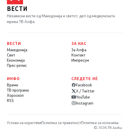
ВЕСТИ
Независни вести од Македонија и светот, дел од медиумската
мрежа ТВ Алфа.
ВЕСТИ
ЗА НАС
Македонија
За Алфа
Свет
Контакт
Економија
Импресум
Прес-релис
ИНФО
СЛЕДЕТЕ НÉ
Време
Facebook
ТВ програма
X / Twitter
Хороскоп
YouTube
RSS
Instagram
Услови на користење
Политика за приватност
Политика за колачиња
© 2026 ТВ Алфа