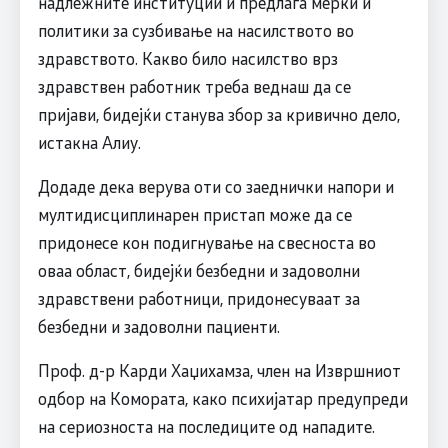
надлежните институции и предлага мерки и
политики за сузбивање на насилството во
здравството. Какво било насилство врз
здравствен работник треба веднаш да се
пријави, бидејќи станува збор за кривично дело,
истакна Алиу.
Додаде дека верува оти со заеднички напори и
мултидисциплинарен пристап може да се
придонесе кон подигнување на свесноста во
оваа област, бидејќи безбедни и задоволни
здравствени работници, придонесуваат за
безбедни и задоволни пациенти.
Проф. д-р Карди Хаџихамза, член на Извршниот
одбор на Комората, како психијатар предупреди
на сериозноста на последиците од нападите.