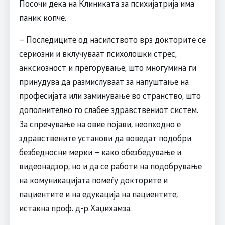
Посочи дека на Клиниката за психијатрија има
паник копче.
– Последиците од насилството врз докторите се
сериозни и вклучуваат психолошки стрес,
анксиозност и прегорување, што многумина ги
принудува да размислуваат за напуштање на
професијата или заминување во странство, што
дополнително го слабее здравствениот систем.
За спречување на овие појави, неопходно е
здравствените установи да воведат подобри
безбедносни мерки – како обезбедување и
видеонадзор, но и да се работи на подобрување
на комуникацијата помеѓу докторите и
пациентите и на едукација на пациентите,
истакна проф. д-р Хаџихамза.