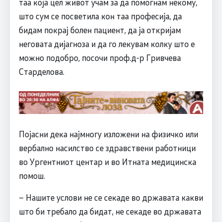
таа која цел живот учам за да помогнам некому,
што сум се посветила кон таа професија, да
бидам покрај болен пациент, да ја откријам
неговата дијагноза и да го лекувам колку што е
можно подобро, посочи проф.д-р Гривчева
Старделова.
Појасни дека најмногу изложени на физичко или
вербално насилство се здравствени работници
во Ургентниот центар и во Итната медицинска
помош.
– Нашите услови не се секаде во државата какви
што би требало да бидат, не секаде во државата