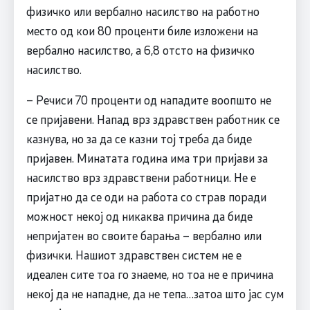
физичко или вербално насилство на работно
место од кои 80 проценти биле изложени на
вербално насилство, а 6,8 отсто на физичко
насилство.
– Речиси 70 проценти од нападите воопшто не
се пријавени. Напад врз здравствен работник се
казнува, но за да се казни тој треба да биде
пријавен. Минатата година има три пријави за
насилство врз здравствени работници. Не е
пријатно да се оди на работа со страв поради
можност некој од никаква причина да биде
непријатен во своите барања – вербално или
физички. Нашиот здравствен систем не е
идеален сите тоа го знаеме, но тоа не е причина
некој да не нападне, да не тепа…затоа што јас сум