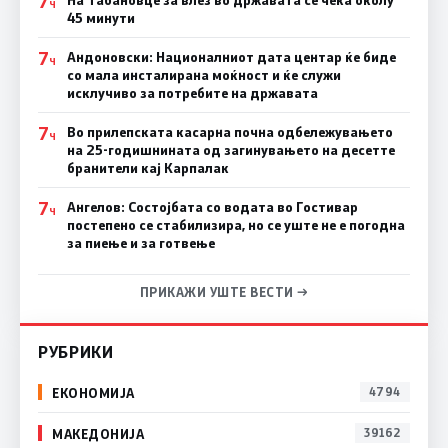
7
На Табановце за влез во државата се чека околу
Ч
45 минути
7
Андоновски: Националниот дата центар ќе биде
Ч
со мала инсталирана моќност и ќе служи
исклучиво за потребите на државата
7
Во прилепската касарна почна одбележувањето
Ч
на 25-годишнината од загинувањето на десетте
бранители кај Карпалак
7
Ангелов: Состојбата со водата во Гостивар
Ч
постепено се стабилизира, но се уште не е погодна
за пиење и за готвење
ПРИКАЖИ УШТЕ ВЕСТИ →
РУБРИКИ
ЕКОНОМИЈА
4794
МАКЕДОНИЈА
39162