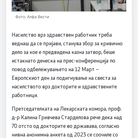
Фото: Алфа Вести
Насилство врз здравствен работник треба
веднаш да се пријави, станува збор за кривично
дело за кое е предвидена казна затвор, беше
истакнато денеска на прес-конференција по
повод одбележувањето на 12 Март –
Европскиот ден за подигнување на свеста за
насилството врз докторите и здравствените
работници.
Претседателката на Лекарската комора, проф.
д-р Калина Гривчева Старделова рече дека над
70 отсто од докторите во државава, согласно
нивна анонимна анкета од 2023 се соочиле со