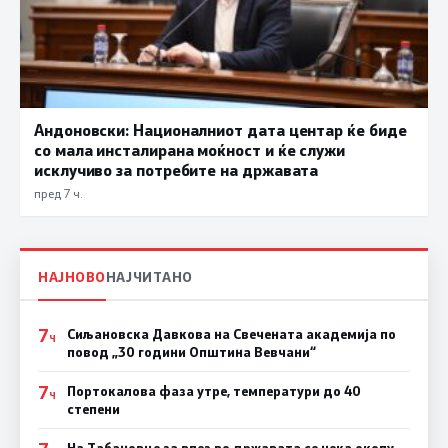
Андоновски: Националниот дата центар ќе биде
со мала инсталирана моќност и ќе служи
исклучиво за потребите на државата
пред 7 ч.
НАЈНОВО
НАЈЧИТАНО
7
Сиљановска Давкова на Свечената академија по
Ч
повод „30 години Општина Вевчани“
7
Портокалова фаза утре, температури до 40
Ч
степени