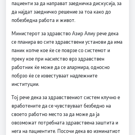
пациенти за да направат заедничка дискусија, за
да најдат заедничко решение за тоа како до
побезбедна работа и живот.
Министерот за здравство Азир Алиу рече дека
се планира во сите здравствени установи да има
паник копче кое ќе се поврзе со системот и
преку кое при насилство врз здравствен
работник ќе може да се алармира, односно
побрзо ќе се известуваат надлежните
институции.
Тој рече дека за здравствениот систем клучно е
вработените да се чувствуваат безбедно на
своето работно место за да може да ја
овозможат потребната здравствена заштита и
нега на пациентите. Посочи дека во изминатиот