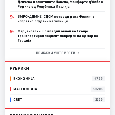
Делчево и општините Новело, Монфорте д’Алба и
Родино од Република Италија
9
ВМРО-ДПМНЕ: СДСM потврди дека Филипче
Ч
испратил осудени насилници
9
Мерџановски: Со владин авион во Скопје
Ч
транспортиран пациент повреден на одмор во
Турција
ПРИКАЖИ УШТЕ ВЕСТИ →
РУБРИКИ
ЕКОНОМИЈА
4796
МАКЕДОНИЈА
39206
СВЕТ
2199