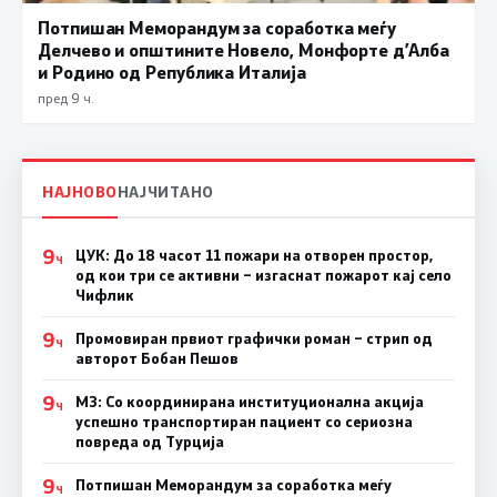
Потпишан Меморандум за соработка меѓу
Делчево и општините Новело, Монфорте д’Алба
и Родино од Република Италија
пред 9 ч.
НАЈНОВО
НАЈЧИТАНО
9
ЦУК: До 18 часот 11 пожари на отворен простор,
Ч
од кои три се активни – изгаснат пожарот кај село
Чифлик
9
Промовиран првиот графички роман – стрип од
Ч
авторот Бобан Пешов
9
МЗ: Со координирана институционална акција
Ч
успешно транспортиран пациент со сериозна
повреда од Турција
9
Потпишан Меморандум за соработка меѓу
Ч