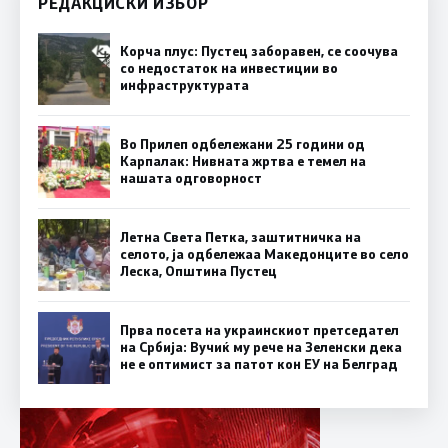
РЕДАКЦИСКИ ИЗБОР
Корча плус: Пустец заборавен, се соочува
со недостаток на инвестиции во
инфраструктурата
Во Прилеп одбележани 25 години од
Карпалак: Нивната жртва е темел на
нашата одговорност
Летна Света Петка, заштитничка на
селото, ја одбележаа Македонците во село
Леска, Општина Пустец
Прва посета на украинскиот претседател
на Србија: Вучиќ му рече на Зеленски дека
не е оптимист за патот кон ЕУ на Белград