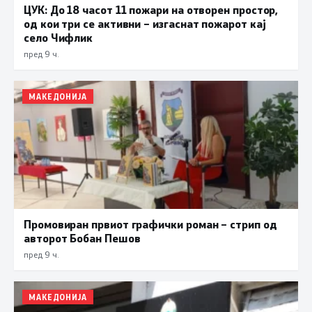
ЦУК: До 18 часот 11 пожари на отворен простор,
од кои три се активни – изгаснат пожарот кај
село Чифлик
пред 9 ч.
МАКЕДОНИЈА
Промовиран првиот графички роман – стрип од
авторот Бобан Пешов
пред 9 ч.
МАКЕДОНИЈА