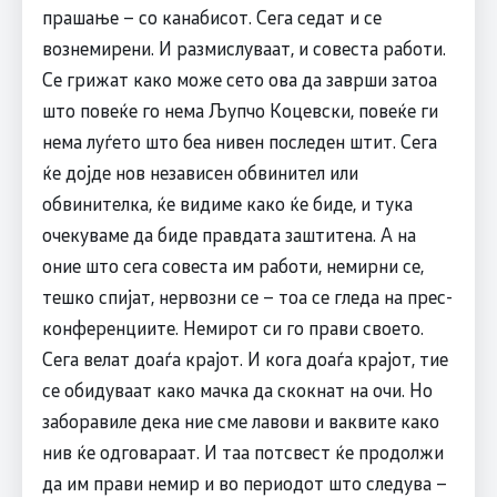
прашање – со канабисот. Сега седат и се
вознемирени. И размислуваат, и совеста работи.
Се грижат како може сето ова да заврши затоа
што повеќе го нема Љупчо Коцевски, повеќе ги
нема луѓето што беа нивен последен штит. Сега
ќе дојде нов независен обвинител или
обвинителка, ќе видиме како ќе биде, и тука
очекуваме да биде правдата заштитена. А на
оние што сега совеста им работи, немирни се,
тешко спијат, нервозни се – тоа се гледа на прес-
конференциите. Немирот си го прави своето.
Сега велат доаѓа крајот. И кога доаѓа крајот, тие
се обидуваат како мачка да скокнат на очи. Но
заборавиле дека ние сме лавови и ваквите како
нив ќе одговараат. И таа потсвест ќе продолжи
да им прави немир и во периодот што следува –