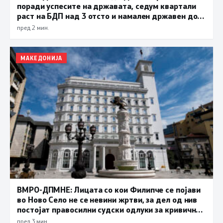
поради успесите на државата, седум квартали
раст на БДП над 3 отсто и намален државен долг
се показатели за економска стабилност
пред 2 мин.
МАКЕДОНИЈА
ВМРО-ДПМНЕ: Лицата со кои Филипче се појави
во Ново Село не се невини жртви, за дел од нив
постојат правосилни судски одлуки за кривични
дела
пред 3 мин.