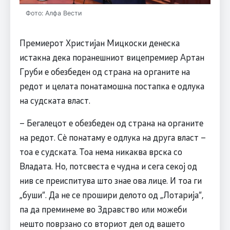
Фото: Алфа Вести
Премиерот Христијан Мицкоски денеска
истакна дека поранешниот вицепремиер Артан
Груби е обезбеден од страна на органите на
редот и целата понатамошна постапка е одлука
на судската власт.
– Бегалецот е обезбеден од страна на органите
на редот. Сè понатаму е одлука на друга власт –
тоа е судската. Тоа нема никаква врска со
Владата. Но, потсвеста е чудна и сега секој од
нив се преиспитува што знае ова лице. И тоа ги
„буши“. Да не се прошири делото од „Лотарија“,
па да преминеме во Здравство или можеби
нешто поврзано со вториот дел од вашето