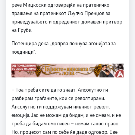
рече Мицкоски одговарајќи на пратеничко
прашање на пратеникот Љупчо Пренџов за
приведувањето и одредениот домашен притвор
на Груби.
Потенцира дека „допрва почнува агонијата за
поединци“.
– Тоа треба сите да го знаат. Апсолутно ги
разбирам граѓаните, кои се револтирани.
Апсолутно ги поддржувам нивниот револт,
емоција. Јас не можам да бидам, и не смеам, и не
треба да бидам емотивен – немам такво право.
Но, процесот сам по себе ќе даде одговор. Еве