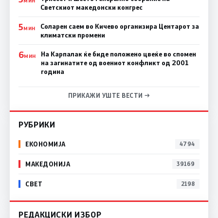
МИН
Светскиот македонски конгрес
5
Соларен саем во Кичево организира Центарот за
МИН
климатски промени
6
На Карпалак ќе биде положено цвеќе во спомен
МИН
на загинатите од воениот конфликт од 2001
година
ПРИКАЖИ УШТЕ ВЕСТИ →
РУБРИКИ
ЕКОНОМИЈА
4794
МАКЕДОНИЈА
39169
СВЕТ
2198
РЕДАКЦИСКИ ИЗБОР