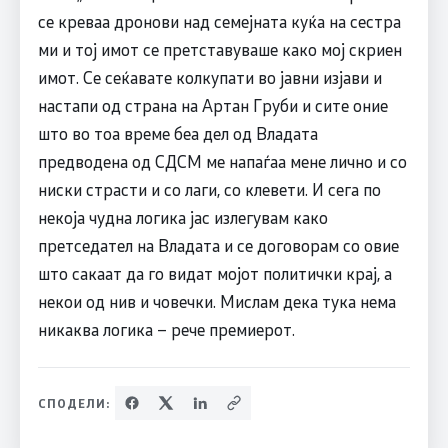
се креваа дронови над семејната куќа на сестра
ми и тој имот се претставуваше како мој скриен
имот. Се сеќавате колкупати во јавни изјави и
настапи од страна на Артан Груби и сите оние
што во тоа време беа дел од Владата
предводена од СДСМ ме напаѓаа мене лично и со
ниски страсти и со лаги, со клевети. И сега по
некоја чудна логика јас излегувам како
претседател на Владата и се договорам со овие
што сакаат да го видат мојот политички крај, а
некои од нив и човечки. Мислам дека тука нема
никаква логика – рече премиерот.
СПОДЕЛИ: