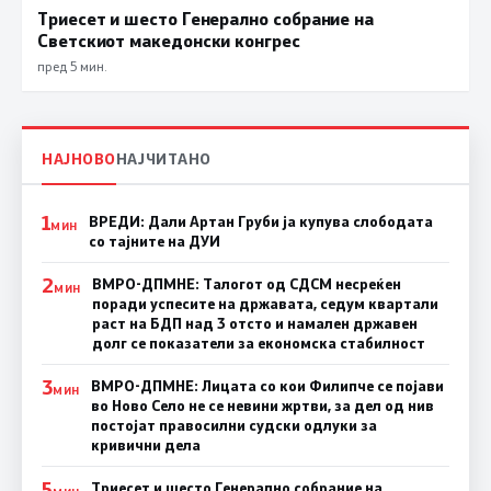
Триесет и шесто Генерално собрание на
Светскиот македонски конгрес
пред 5 мин.
НАЈНОВО
НАЈЧИТАНО
1
ВРЕДИ: Дали Артан Груби ја купува слободата
МИН
со тајните на ДУИ
2
ВМРО-ДПМНЕ: Талогот од СДСМ несреќен
МИН
поради успесите на државата, седум квартали
раст на БДП над 3 отсто и намален државен
долг се показатели за економска стабилност
3
ВМРО-ДПМНЕ: Лицата со кои Филипче се појави
МИН
во Ново Село не се невини жртви, за дел од нив
постојат правосилни судски одлуки за
кривични дела
5
Триесет и шесто Генерално собрание на