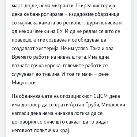
март дојде, нема мигранти. Ширеа хистерија
дека ќе банкротираме – издадовме обврзница
со најниска камата во регионот, дури пониска и
од некои членки на ЕУ. И да не редам сè што се
правеше, а тие создаваа и се обидуваа да
создаваат хистерија. Не им успеа. Така и ова.
Времето работи на нивна штета. Има една
позната грчка изрека: големите работи се
случуваат во тишина. И тоа ги мачи – рече
Мицкоски.
На обвинувањата на опозицискиот СДСМ дека
има договор да се врати Артан Груби, Мицкоски
нагласи дека нема никаква логика да се
договорил со оние што сакаат да го видат
неговиот политички крај.