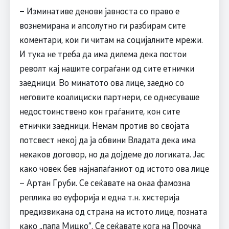
– Изминативе денови јавноста со право е
вознемирана и апсолутно ги разбирам сите
коментари, кои ги читам на социјалните мрежи.
И тука не треба да има дилема дека постои
револт кај нашите сограѓани од сите етнички
заедници. Во минатото ова лице, заедно со
неговите коалициски партнери, се однесуваше
недостоинствено кон граѓаните, кон сите
етнички заедници. Немам против во својата
потсвест некој да ја обвини Владата дека има
некаков договор, но да дојдеме до логиката. Јас
како човек бев најнапаѓаниот од истото ова лице
– Артан Груби. Се сеќавате на онаа фамозна
реплика во еуфорија и една т.н. хистерија
предизвикана од страна на истото лице, позната
како „папа Мицко“. Се сеќавате кога на Прочка