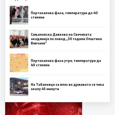
Портокалова фаза, температури до 40
степени
Сиљановска Давкова на Свечената
академија по повод „30 години Општина
Вевчани“
Портокалова фаза утре, температури до
40 степени
На Табановце за влез во државата се чека
околу 45 минути