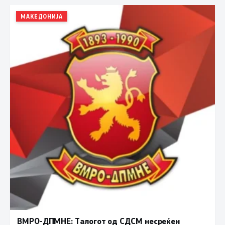
МАКЕДОНИЈА
ВМРО-ДПМНЕ: Талогот од СДСМ несреќен