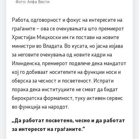
Фото: Алфа Вести
Работа, одговорност и фокус на интересите на
граѓаните – ова се очекувањата што премиерот
Христијан Мицкоски им ги постави на новите
министри во Владата. Во кусата, но јасна изјава
за неговите очекувања од новите кадри на
Илинденска, премиерот подвлече дека мандатот
кој го добиваат носителите на функции носи и
обврска за чесност и посветеност. Испрати
порака дека институциите не смеат да бидат
бирократскa формалност, туку активен сервис
во функција на народот.
„Да работат посветено, чесно и да работат
за интересот на граѓаните.“