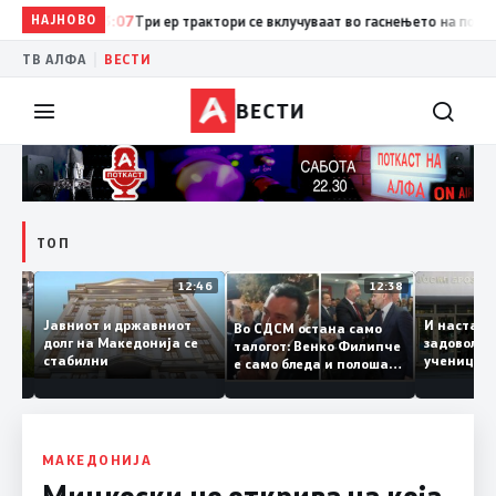
НАЈНОВО
13:07
Три ер трактори се вклучуваат во гаснењето на пожарот 
|
ТВ АЛФА
ВЕСТИ
ВЕСТИ
ТОП
12:47
12:46
12:38
Јавниот и државниот
И наст
Во СДСМ остана само
те ги
долг на Македонија се
задовол
талогот: Венко Филипче
стабилни
учениц
е само бледа и полоша
од држ
копија дури и од Зоран
Заев
МАКЕДОНИЈА
Мицкоски не открива на која