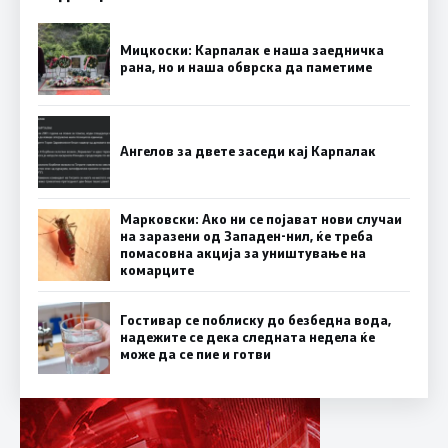
Мицкоски: Карпалак е наша заедничка
рана, но и наша обврска да паметиме
Ангелов за двете заседи кај Карпалак
Марковски: Ако ни се појават нови случаи
на заразени од Западен-нил, ќе треба
помасовна акција за уништување на
комарците
Гостивар се поблиску до безбедна вода,
надежите се дека следната недела ќе
може да се пие и готви