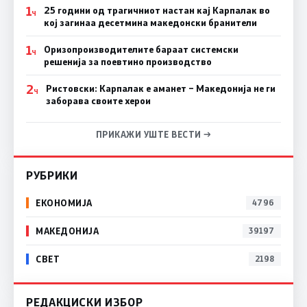
1
25 години од трагичниот настан кај Карпалак во
Ч
кој загинаа десетмина македонски бранители
1
Оризопроизводителите бараат системски
Ч
решенија за поевтино производство
2
Ристовски: Карпалак е аманет – Македонија не ги
Ч
заборава своите херои
ПРИКАЖИ УШТЕ ВЕСТИ →
РУБРИКИ
ЕКОНОМИЈА
4796
МАКЕДОНИЈА
39197
СВЕТ
2198
РЕДАКЦИСКИ ИЗБОР