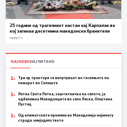
25 години од трагичниот настан кај Карпалак во
кој загинаа десетмина македонски бранители
пред 1 ч.
НАЈНОВО
НАЈЧИТАНО
1
Три ер трактори се вклучуваат во гаснењето на
Ч
пожарот во Сопиште
1
Летна Света Петка, заштитничка на селото, ја
Ч
одбележаа Македонците во село Леска, Општина
Пустец
1
Од климатските промени во Македонија најмногу
Ч
страда земјоделството