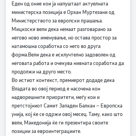
Еден од оние кои ја напуштаат актуелната
министерска позиција е Орхан Муртезани од
Министерството за европски прашања.
Мицкоски вели дека немаат разговарано за
негово ново именување, но остава простор за
натамошна соработка со него во друга
форма.Вели дека е исклучтелно задоволен од
неговата работа и очекува нивната соработка да
продолжи на друго место.
Во истиот контекст, премиерот додаде дека
Владата во овој период е насочена кон
надворешните приоритети, меѓу кои и
претстојниот Самит Западен Балкан – Европска
унија, кој ќе се одржи овој месец. Таму, како што
вели, Македонија ќе ги презентира своите
позиции за евроинтеграциите.