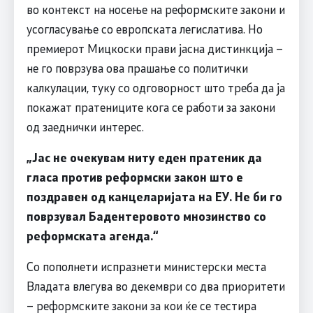
во контекст на носење на реформските закони и
усогласување со европската легислатива. Но
премиерот Мицкоски прави јасна дистинкција –
не го поврзува ова прашање со политички
калкулации, туку со одговорност што треба да ја
покажат пратениците кога се работи за закони
од заеднички интерес.
„Јас не очекувам ниту еден пратеник да
гласа против реформски закон што е
поздравен од канцеларијата на ЕУ. Не би го
поврзувал Бадентеровото мнозинство со
реформската агенда.“
Со пополнети испразнети министерски места
Владата влегува во декември со два приоритети
– реформските закони за кои ќе се тестира