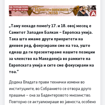
„Таму некаде помеѓу 17. и 18. овој месец е
Самитот Западен Балкан – Европска унија.
Така што имаме други приоритети на
дневен ред, фокусирани сме на тоа, уште
еднаш да ги презентираме нашите позиции
за членство на Македонија во рамките на
Европската унија и сите сме фокусирани на
тоа.“
Додека Владата прави технички измени во
институциите, во Собранието се отвора друго
прашање – она за Бадентеровото мнозинство.
Повторно се актуализираше во јавноста, особено