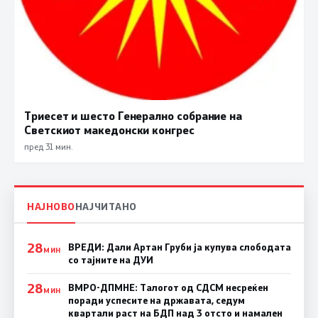
Триесет и шесто Генерално собрание на
Светскиот македонски конгрес
пред 31 мин.
НАЈНОВО
НАЈЧИТАНО
28
ВРЕДИ: Дали Артан Груби ја купува слободата
МИН
со тајните на ДУИ
28
ВМРО-ДПМНЕ: Талогот од СДСМ несреќен
МИН
поради успесите на државата, седум
квартали раст на БДП над 3 отсто и намален