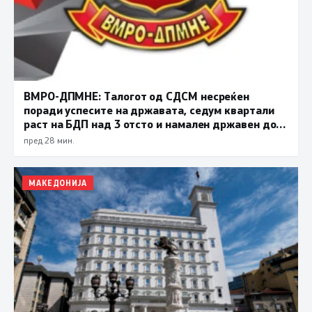
ВМРО-ДПМНЕ: Талогот од СДСМ несреќен
поради успесите на државата, седум квартали
раст на БДП над 3 отсто и намален државен долг
се показатели за економска стабилност
пред 28 мин.
МАКЕДОНИЈА