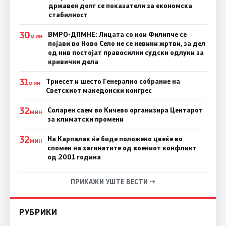
државен долг се показатели за економска
стабилност
30
ВМРО-ДПМНЕ: Лицата со кои Филипче се
МИН
појави во Ново Село не се невини жртви, за дел
од нив постојат правосилни судски одлуки за
кривични дела
31
Триесет и шесто Генерално собрание на
МИН
Светскиот македонски конгрес
32
Соларен саем во Кичево организира Центарот
МИН
за климатски промени
32
На Карпалак ќе биде положено цвеќе во
МИН
спомен на загинатите од воениот конфликт
од 2001 година
ПРИКАЖИ УШТЕ ВЕСТИ →
РУБРИКИ