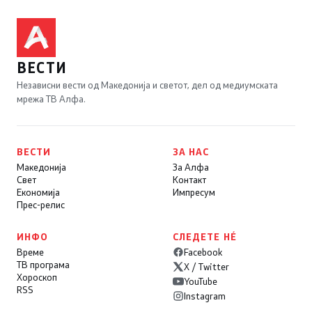
ВЕСТИ
Независни вести од Македонија и светот, дел од медиумската
мрежа ТВ Алфа.
ВЕСТИ
ЗА НАС
Македонија
За Алфа
Свет
Контакт
Економија
Импресум
Прес-релис
ИНФО
СЛЕДЕТЕ НÉ
Време
Facebook
ТВ програма
X / Twitter
Хороскоп
YouTube
RSS
Instagram