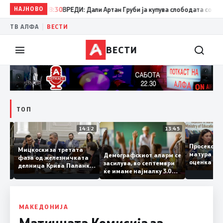
НАЈНОВО
08:30
ВРЕДИ: Дали Артан Груби ја купува слободата со тајнит
|
ТВ АЛФА
ВЕСТИ
ВЕСТИ
ТОП
15:20
14:12
13:45
Просеко
Мицкоски за третата
матура 
Демографскиот аларм се
фаза од железничката
: Во
оценка 
засилува, во септември
делница Крива Паланка
 22
ќе имаме најмалку 3.000
– Деве Баир: Проектот
првачиња помалку
нема да заврши на
половина тунел во слепа
улица, сега имаме
целина
МАКЕДОНИЈА
Матичната Комисија за