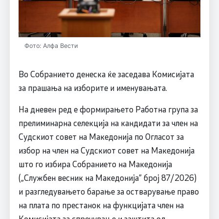
Фото: Алфа Вести
Во Собранието денеска ќе заседава Комисијата
за прашања на изборите и именувањата.
На дневен ред е формирањето Работна група за
прелиминарна селекција на кандидати за член на
Судскиот совет на Македонија по Огласот за
избор на член на Судскиот совет на Македонија
што го избира Собранието на Македонија
(„Службен весник на Македонија” број 87/2026)
и разгледувањето барање за остварување право
на плата по престанок на функцијата член на
Комисијата за спречување и заштита од