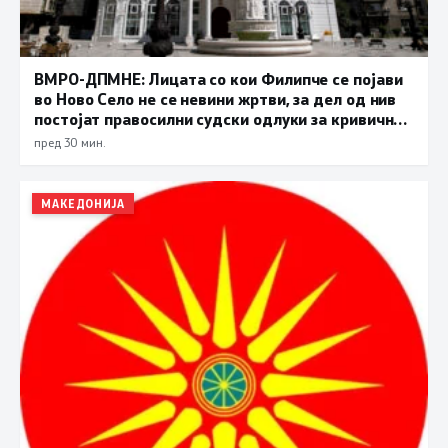
ВМРО-ДПМНЕ: Лицата со кои Филипче се појави
во Ново Село не се невини жртви, за дел од нив
постојат правосилни судски одлуки за кривични
дела
пред 30 мин.
МАКЕДОНИЈА