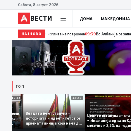
Сабота, 8 август 2026
ВЕСТИ
ДОМА
МАКЕДОНИЈА
НАЈНОВО
09:54
Манасиевски: Децата на Филипче се децата н
ТОП
12:35
12:28
Владата не отстапува –
 се задоволни
Цените остануваат 
историјата и идентитетот се
учениците на
– Инфлација од сам
црвената линија која нема да
ржавната
месечно и 2,3% на 
се погази
ниво