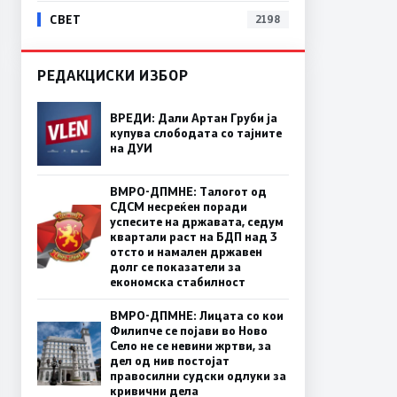
СВЕТ
2198
РЕДАКЦИСКИ ИЗБОР
ВРЕДИ: Дали Артан Груби ја
купува слободата со тајните
на ДУИ
ВМРО-ДПМНЕ: Талогот од
СДСМ несреќен поради
успесите на државата, седум
квартали раст на БДП над 3
отсто и намален државен
долг се показатели за
економска стабилност
ВМРО-ДПМНЕ: Лицата со кои
Филипче се појави во Ново
Село не се невини жртви, за
дел од нив постојат
правосилни судски одлуки за
кривични дела