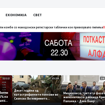
ЕКОНОМИЈА
СВЕТ
а предавникот Заев, талогот од СДСМ исплива на површина
09:39
Во Алб
12:12
15:20
Десет години од
стабилни
Мицкоски за третата фа
катастрофалните поплави во
о 0,1% на
железничката делница 
Скопско: Во невремето
годишно
Паланка – Деве Баир:
загинаа 22 лица
Проектот нема да заврш