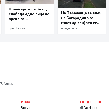
Полицијата лиши од
На Табановце за влез,
слобода едно лице во
на Богородица за
врска со
излез од земјата се
сообраќајната
чека по 30 минути
несреќа во Скопје во
пред 44 мин.
пред 45 мин.
која загина 19-
годишен
мотоциклист од
скопско
 ТВ Алфа.
ИНФО
СЛЕДЕТЕ НÉ
Време
Facebook