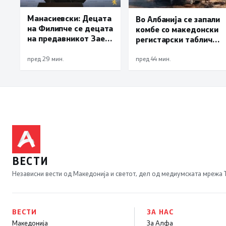
Манасиевски: Децата
Во Албанија се запали
на Филипче се децата
комбе со македонски
на предавникот Заев,
регистарски таблички
талогот од СДСМ
кое превезувало
исплива на површина
пилиња
пред 29 мин.
пред 44 мин.
ВЕСТИ
Независни вести од Македонија и светот, дел од медиумската мрежа
ВЕСТИ
ЗА НАС
Македонија
За Алфа