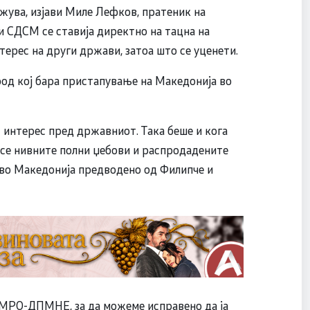
жува, изјави Миле Лефков, пратеник на
 СДСM се ставија директно на тацна на
терес на други држави, затоа што се уценети.
од кој бара пристапување на Македонија во
 интерес пред државниот. Така беше и кога
оа се нивните полни џебови и распродадените
во Македонија предводено од Филипче и
ВМРО-ДПМНЕ, за да можеме исправено да ја