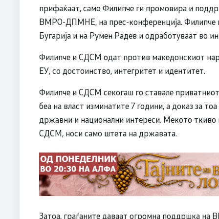
прифаќаат, само Филипче ги промовира и поддр
ВМРО-ДПМНЕ, на прес-конференција. Филипче и
Бугарија и на Румен Радев и одработуваат во ин
Филипче и СДСM одат против македонскиот нар
ЕУ, со достоинство, интегритет и идентитет.
Филипче и СДСM секогаш го ставале приватниот
беа на власт изминатите 7 години, а доказ за т
државни и национални интереси. Мекото ткиво 
СДСM, носи само штета на државата.
Затоа, граѓаните даваат огромна поддршка на 