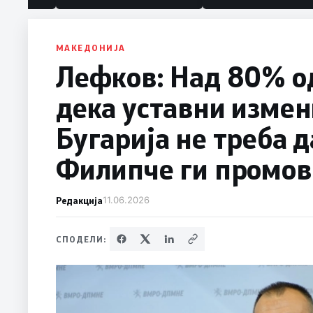
МАКЕДОНИЈА
Лефков: Над 80% од
дека уставни измен
Бугарија не треба д
Филипче ги промов
Редакција
11.06.2026
СПОДЕЛИ: