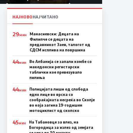
првачиња помалку
а
НАЈНОВО
НАЈЧИТАНО
29
Манасиевски: Децата на
МИН
Филипче се децата на
предавникот Заев, талогот од
СДСМ исплива на површина
44
Во Албанија се запали комбе со
МИН
македонски регистарски
таблички кое превезувало
пилиња
44
Полицијата лиши од слобода
МИН
едно лице во врска со
сообраќајната несреќа во Скопје
во која загина 19-годишен
мотоциклист од скопско
45
На Табановце за влез, на
МИН
Богородица за излез од земјата
се чека по 30 минути