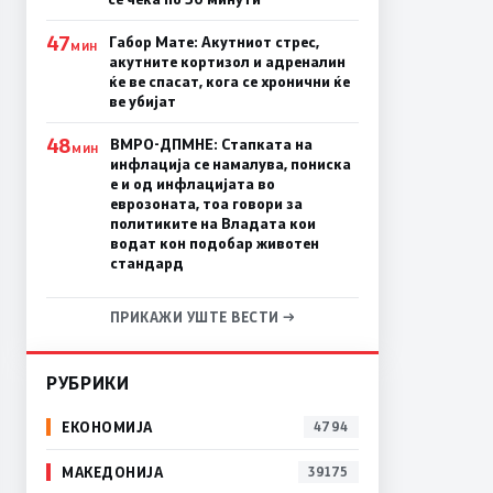
47
Габор Мате: Акутниот стрес,
МИН
акутните кортизол и адреналин
ќе ве спасат, кога се хронични ќе
ве убијат
48
ВМРО-ДПМНЕ: Стапката на
МИН
инфлација се намалува, пониска
е и од инфлацијата во
еврозоната, тоа говори за
политиките на Владата кои
водат кон подобар животен
стандард
ПРИКАЖИ УШТЕ ВЕСТИ →
РУБРИКИ
ЕКОНОМИЈА
4794
МАКЕДОНИЈА
39175