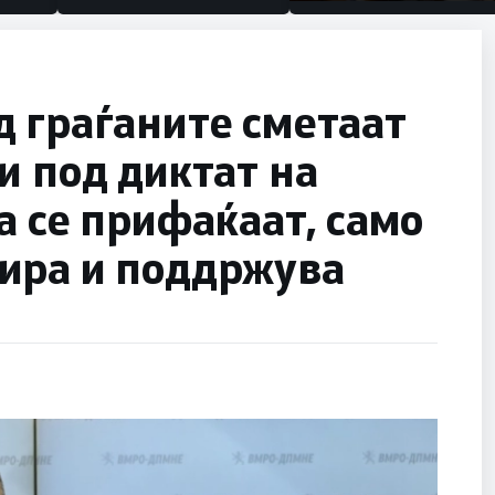
половина тунел во слепа
улица, сега имаме целин
 граѓаните сметаат
и под диктат на
а се прифаќаат, само
ира и поддржува