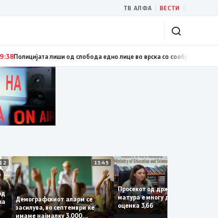
|
|
ТВ АЛФА
ВЕСТИ
анија се запали комбе со македонски регистарски таблички кое превезу
14:12
13:45
13:
Просекот од државната
за од
матура е многу добар со
Демографскиот аларм се
Крива
оценка 3,66
засилува, во септември ќе
имаме најмалку 3.000
и на