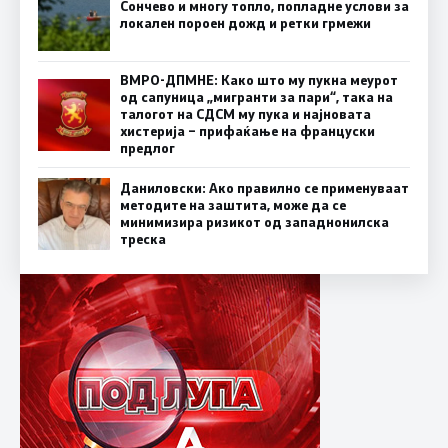
Сончево и многу топло, попладне услови за
локален пороен дожд и ретки грмежи
ВМРО-ДПМНЕ: Како што му пукна меурот
од сапуница „мигранти за пари“, така на
талогот на СДСМ му пука и најновата
хистерија – прифаќање на француски
предлог
Даниловски: Ако правилно се применуваат
методите на заштита, може да се
минимизира ризикот од западнонилска
треска