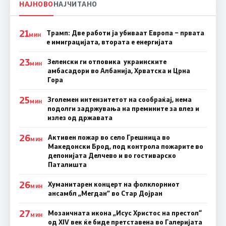
НАЈНОВО
НАЈЧИТАНО
21
Трамп: Две работи ја убиваат Европа – првата
МИН
е имиграцијата, втората е енергијата
23
Зеленски ги отповика украинските
МИН
амбасадори во Албанија, Хрватска и Црна
Гора
25
Зголемен интензитетот на сообраќај, нема
МИН
подолги задржувања на премините за влез и
излез од државата
26
Активен пожар во село Грешница во
МИН
Македонски Брод, под контрола пожарите во
депонијата Делчево и во гостиварско
Паталишта
26
Хуманитарен концерт на фолклорниот
МИН
ансамбл „Мегдан” во Стар Дојран
27
Мозаичната икона „Исус Христос на престол“
МИН
од XIV век ќе биде претставена во Галеријата