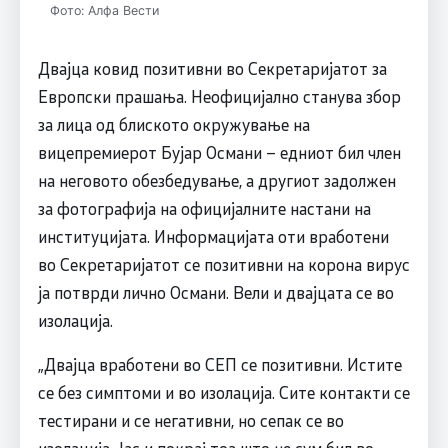
Фото: Алфа Вести
Двајца ковид позитивни во Секретаријатот за
Европски прашања. Неофицијално станува збор
за лица од блиското окружување на
вицепремиерот Бујар Османи – едниот бил член
на неговото обезбедување, а другиот задолжен
за фотографија на официјалните настани на
институцијата. Информацијата оти вработени
во Секретаријатот се позитивни на корона вирус
ја потврди лично Османи. Вели и двајцата се во
изолација.
„Двајца вработени во СЕП се позитивни. Истите
се без симптоми и во изолација. Сите контакти се
тестирани и се негативни, но сепак се во