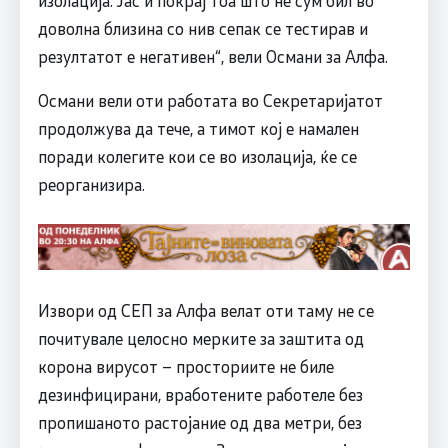
изолација. Јас и покрај тоа што не сум бил во
доволна близина со нив сепак се тестирав и
резултатот е негативен“, вели Османи за Алфа.
Османи вели оти работата во Секретаријатот
продолжува да тече, а тимот кој е намален
поради колегите кои се во изолација, ќе се
реорганизира.
Извори од СЕП за Алфа велат оти таму не се
почитувале целосно мерките за заштита од
корона вирусот – просториите не биле
дезинфицирани, вработените работеле без
пропишаното растојание од два метри, без