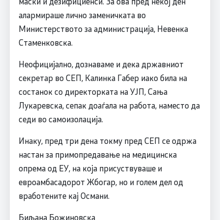
маски и дезифициенси. За ова пред некој ден
алармираше лично заменичката во
Министерството за администрација, Невенка
Стаменковска.
Неофицијално, дознаваме и дека државниот
секретар во СЕП, Калинка Габер иако била на
состанок со директорката на УЈП, Сања
Лукаревска, сепак доаѓала на работа, наместо да
седи во самоизолација.
Инаку, пред три дена токму пред СЕП се одржа
настан за примопредавање на медицинска
опрема од ЕУ, на која присуствуваше и
евроамбасадорот Жбогар, но и голем дел од
вработените кај Османи.
Биљана Божиновска