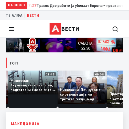
НАЈНОВО
07:27
Трамп: Две работи ја убиваат Европа – првата е имиграци
|
ТВ АЛФА
ВЕСТИ
ВЕСТИ
ТОП
12:03
11:43
09:08
Мицкоски:
Акумулациите се полни,
грант
Николоски: Почнуваме
подготвени сме за сите
Простор
ра за
со реализација на
ризици, не размислување
– држав
ја
третата секција од
за поскапување на
полни с
железничкиот Коридор
струјата
8, Македонија станува
раскрсница на Балканот
МАКЕДОНИЈА