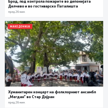
Брод, под контрола пожарите во депонијата
Делчево и во гостиварско Паталишта
пред 26 мин.
МАКЕДОНИЈА
Хуманитарен концерт на фолклорниот ансамбл
„Мегдан” во Стар Дојран
пред 26 мин.