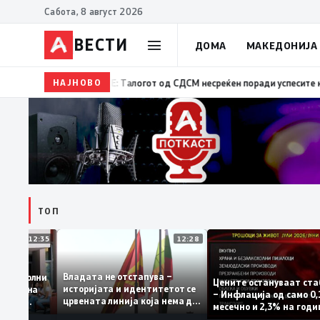
Сабота, 8 август 2026
ВЕСТИ
ДОМА
МАКЕДОНИЈА
НАЈНОВО
08:30
ВРЕДИ: Дали Артан Груби ја купува слободата 
ТОП
12:35
12:28
Владата не отстапува –
 се задоволни
Цените остануваат
историјата и идентитетот се
учениците на
– Инфлација од сам
црвената линија која нема да
ржавната
месечно и 2,3% на 
се погази
ниво