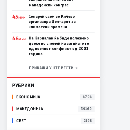
македонски конгрес
45
Соларен саем во Кичево
МИН
организира Центарот за
климатски промени
46
На Карпалак ќе биде положено
МИН
цвеќе во спомен на загинатите
од воениот конфликт од 2001
година
ПРИКАЖИ УШТЕ ВЕСТИ →
РУБРИКИ
ЕКОНОМИЈА
4794
МАКЕДОНИЈА
39169
СВЕТ
2198