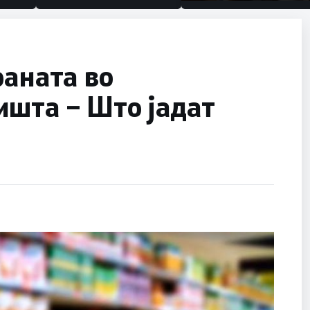
половина тунел во слепа
улица, сега имаме цели
раната во
ишта – Што јадат