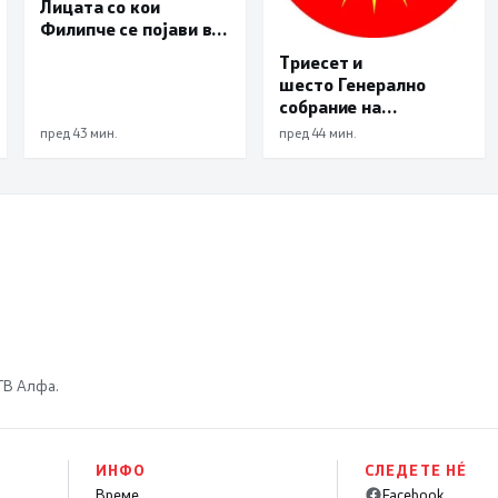
Лицата со кои
Филипче се појави во
Ново Село не се
Триесет и
невини жртви, за дел
шесто Генерално
од нив постојат
собрание на
правосилни судски
Светскиот
пред 43 мин.
пред 44 мин.
одлуки за кривични
македонски конгрес
дела
 ТВ Алфа.
ИНФО
СЛЕДЕТЕ НÉ
Време
Facebook