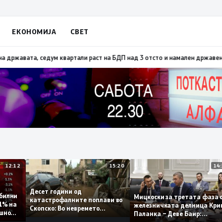
ЕКОНОМИЈА
СВЕТ
со тајните на ДУИ
08:29
ВМРО-ДПМНЕ: Талогот од СДСМ несреќен поради у
12:12
15:20
Десет години од
 стабилни
Мицкоски за третата ф
катастрофалните поплави во
о 0,1% на
железничката делница 
Скопско: Во невремето
годишно
Паланка – Деве Баир:
загинаа 22 лица
Проектот нема да заврш