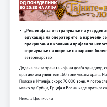
„Решенија за отстранување на утврденит
едукација на операторите, а изречени се
прекршочни и кривични пријави за непос
спречување на ширење на заразни болест
ветеринарство.
Додека пак за храната која ни доаѓа однадвор, 
вратиле или уништиле 160 тони увозна храна. На
Полска и Италија, скоро 70.000 тони. А потоа сл
млеко од Србија, Грција и Босна, каде вратиле с
Никола Цветкоски