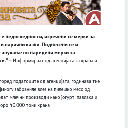
е недоследности, изречени се мерки за
 и парични казни. Поднесени се и
тапување по наредени мерки за
и.“
– Информираат од агенцијата за храна и
според податоците од агенцијата, годинава тие
јмногу забраниле влез на пилешко месо од
едат млечни производи како јогурт, павлака и
коро 40.000 тони храна.