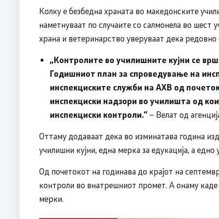
Колку е безбедна храната во македонските учил
наметнуваат по случаите со салмонела во шест у
храна и ветеринарство уверуваат дека редовно 
„Контролите во училишните кујни се вр
Годишниот план за спроведување на инсп
инспекциските служби на АХВ од почеток
инспекциски надзори во училишта од кои
инспекциски контроли.“
– Велат од агенциј
Оттаму додаваат дека во изминатава година изд
училишни кујни, една мерка за едукација, а едно
Од почетокот на годинава до крајот на септемв
контроли во внатрешниот промет. А онаму каде
мерки.