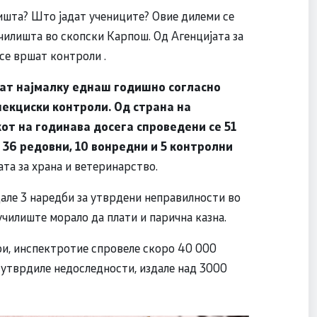
ишта? Што јадат учениците? Овие дилеми се
чилишта во скопски Карпош. Од Агенцијата за
се вршат контроли .
шат најмалку еднаш годишно согласно
екциски контроли. Од страна на
от на годинава досега спроведени се 51
 36 редовни, 10 вонредни и 5 контролни
ата за храна и ветеринарство.
але 3 наредби за утврдени неправилности во
 училиште морало да плати и парична казна.
ри, инспектротие спровеле скоро 40 000
 утврдиле недоследности, издале над 3000