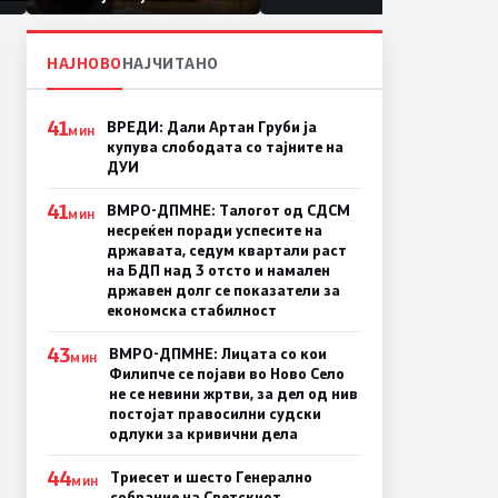
првачиња помалку
на
НАЈНОВО
НАЈЧИТАНО
41
ВРЕДИ: Дали Артан Груби ја
МИН
купува слободата со тајните на
ДУИ
41
ВМРО-ДПМНЕ: Талогот од СДСМ
МИН
несреќен поради успесите на
државата, седум квартали раст
на БДП над 3 отсто и намален
државен долг се показатели за
економска стабилност
43
ВМРО-ДПМНЕ: Лицата со кои
МИН
Филипче се појави во Ново Село
не се невини жртви, за дел од нив
постојат правосилни судски
одлуки за кривични дела
44
Триесет и шесто Генерално
МИН
собрание на Светскиот