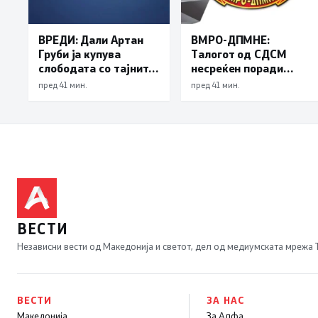
ВРЕДИ: Дали Артан
ВМРО-ДПМНЕ:
Груби ја купува
Талогот од СДСМ
слободата со тајните
несреќен поради
на ДУИ
успесите на
пред 41 мин.
пред 41 мин.
државата, седум
квартали раст на БДП
над 3 отсто и намален
државен долг се
показатели за
економска
стабилност
ВЕСТИ
Независни вести од Македонија и светот, дел од медиумската мрежа
ВЕСТИ
ЗА НАС
Македонија
За Алфа