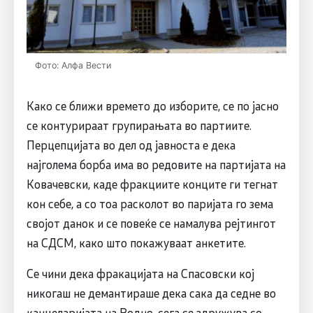
Фото: Алфа Вести
Како се ближи времето до изборите, се по јасно
се контурираат групирањата во партиите.
Перцепцијата во дел од јавноста е дека
најголема борба има во редовите на партијата на
Ковачевски, каде фракциите конците ги тегнат
кон себе, а со тоа расколот во паријата го зема
својот данок и се повеќе се намалува рејтингот
на СДСМ, како што покажуваат анкетите.
Се чини дека фракацијата на Спасовски кој
никогаш не демантираше дека сака да седне во
канцеларијата на Водно, сега се здружува со