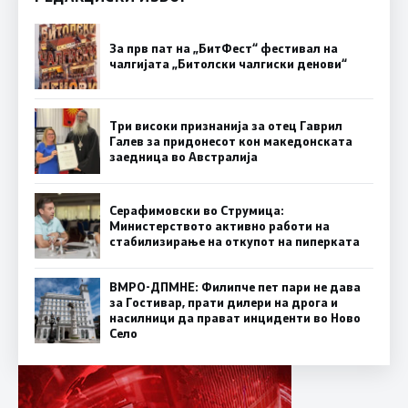
За прв пат на „БитФест“ фестивал на
чалгијата „Битолски чалгиски денови“
Три високи признанија за отец Гаврил
Галев за придонесот кон македонската
заедница во Австралија
Серафимовски во Струмица:
Министерството активно работи на
стабилизирање на откупот на пиперката
ВМРО-ДПМНЕ: Филипче пет пари не дава
за Гостивар, прати дилери на дрога и
насилници да прават инциденти во Ново
Село