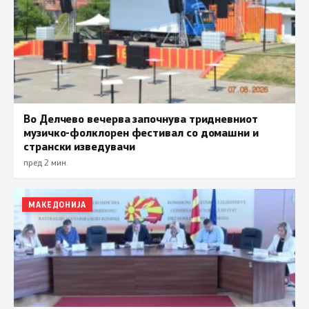
Во Делчево вечерва започнува тридневниот
музичко-фолклорен фестивал со домашни и
странски изведувачи
пред 2 мин.
МАКЕДОНИЈА