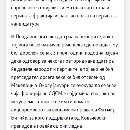
европските социјалисти. На оваа карта таа и
нејзината фракција играат во полза на нејзината
кандидатура.
И Пендаровски сака да трча на изборите, иако
тој кога беше назначен рече дека еден мандат му
бил доволен, сепак 3 ипол години подоцна изјави
дека одговор за некога повторна кандидатира
ќе даделе народот и партиите, а тој ако не бил
претседател досега веќе ќе бил отселен од
Македонија. Околу јануари се очекува да се знае
чија фракција во СДСМ е најдоминантна, ако во
меѓувреме коцките не им ги помати
вицепремиерот за економски прашања Фатмир
Битиќи, за кого поддршката од Ковачевски
преиодов е повеќе од очигледна.