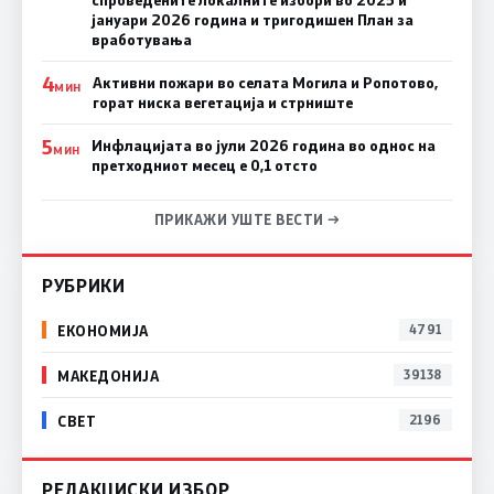
спроведените локалните избори во 2025 и
јануари 2026 година и тригодишен План за
вработувања
4
Активни пожари во селата Могила и Ропотово,
МИН
горат ниска вегетација и стрниште
5
Инфлацијата во јули 2026 година во однос на
МИН
претходниот месец е 0,1 отсто
ПРИКАЖИ УШТЕ ВЕСТИ →
РУБРИКИ
ЕКОНОМИЈА
4791
МАКЕДОНИЈА
39138
СВЕТ
2196
РЕДАКЦИСКИ ИЗБОР