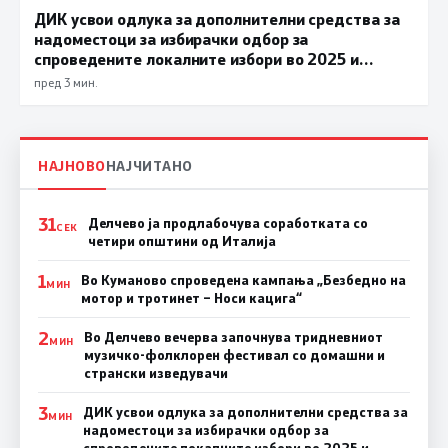
ДИК усвои одлука за дополнителни средства за
надоместоци за избирачки одбор за
спроведените локалните избори во 2025 и
јануари 2026 година и тригодишен План за
пред 3 мин.
вработувања
НАЈНОВО
НАЈЧИТАНО
31
Делчево ја продлабочува соработката со
СЕК
четири општини од Италија
1
Во Куманово спроведена кампања „Безбедно на
МИН
мотор и тротинет – Носи кацига“
2
Во Делчево вечерва започнува тридневниот
МИН
музичко-фолклорен фестивал со домашни и
странски изведувачи
3
ДИК усвои одлука за дополнителни средства за
МИН
надоместоци за избирачки одбор за