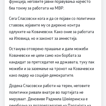
функција, неговите јавни појавувања најчесто
беа токму за работата на МВР.
Сега Спасовски кога и да се појави со политички
ставови, изјавите му се дирекно контра
одлуките на Ковачевски. Како оние за работата
на Иловица, но и законот за амнестија.
Останува отоврено прашање и дали можеби
Ковачевски не цели само кон борбата за
кандидат за претседател на државата, туку пак
можеби и за заземање на тронот на Ковачевски
како лидер на социјал-демократите.
Додека Спасовски работи на терен, неговите
политички ривали внатре во партијата не
мируваат. Деновиве Радмила Шеќеринска е
реизбрана за потпретседател на Партијата на