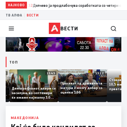
НАЈНОВО
14:32
Делчево ја продлабочува соработката со четири општини 
|
ТВ АЛФА
ВЕСТИ
ВЕСТИ
ТОП
14:12
13:45
13:12
Стоко
Просекот од државната
10,5 м
тата
матура е многу добар со
Демографскиот аларм се
прват
чката
оценка 3,66
засилува, во септември
годин
аланка
ќе имаме најмалку 3.000
го зго
ектот
првачиња помалку
на
о слепа
е
МАКЕДОНИЈА
Кој ќе биде кандидат за