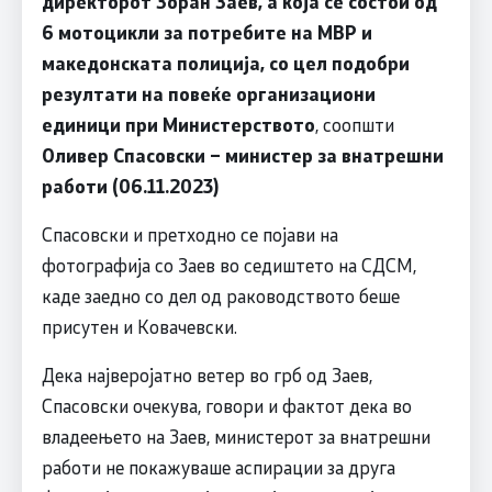
директорот Зоран Заев, а која се состои од
6 мотоцикли за потребите на МВР и
македонската полиција, со цел подобри
резултати на повеќе организациони
единици при Министерството
, соопшти
Оливер Спасовски – министер за внатрешни
работи (06.11.2023)
Спасовски и претходно се појави на
фотографија со Заев во седиштето на СДСМ,
каде заедно со дел од раководството беше
присутен и Ковачевски.
Дека најверојатно ветер во грб од Заев,
Спасовски очекува, говори и фактот дека во
владеењето на Заев, министерот за внатрешни
работи не покажуваше аспирации за друга