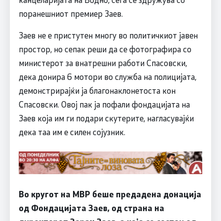
поранешниот премиер Заев.
Заев не е пристутен многу во политичкиот јавен
простор, но сепак реши да се фотографира со
министерот за внатрешни работи Спасовски,
дека донира 6 мотори во служба на полицијата,
демонстрирајќи ја благонаклонетоста кон
Спасовски. Овој пак ја пофали фондацијата на
Заев која им ги подари скутерите, нагласувајќи
дека таа им е силен сојузник.
Во кругот на МВР беше предадена донација
од Фондацијата Заев, од страна на