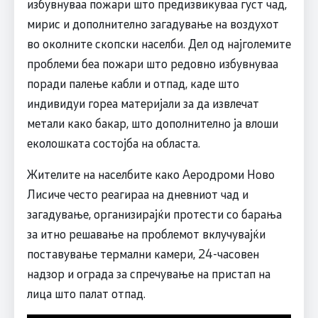
избувнуваа пожари што предизвикуваа густ чад,
мирис и дополнително загадување на воздухот
во околните скопски населби. Дел од најголемите
проблеми беа пожари што редовно избувнуваа
поради палење кабли и отпад, каде што
индивидуи гореа материјали за да извлечат
метали како бакар, што дополнително ја влоши
еколошката состојба на областа.
Жителите на населбите како Аеродроми Ново
Лисиче често реагираа на дневниот чад и
загадување, организирајќи протести со барања
за итно решавање на проблемот вклучувајќи
поставување термални камери, 24-часовен
надзор и ограда за спречување на пристап на
лица што палат отпад.