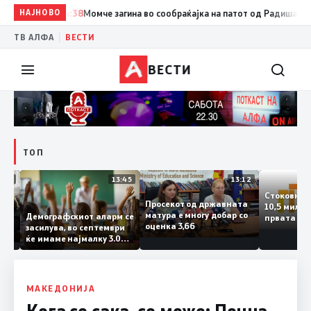
НАЈНОВО
14:38
Момче загина во сообраќајка на патот од Радишани кон 
|
ТВ АЛФА
ВЕСТИ
ВЕСТИ
ТОП
14:12
13:45
13:12
Стоков
Просекот од државната
10,5 ми
ата
матура е многу добар со
Демографскиот аларм се
првата
ката
оценка 3,66
засилува, во септември
година
аланка
ќе имаме најмалку 3.000
го згол
ктот
првачиња помалку
а
 слепа
МАКЕДОНИЈА
Кога се сака, се може: Почна