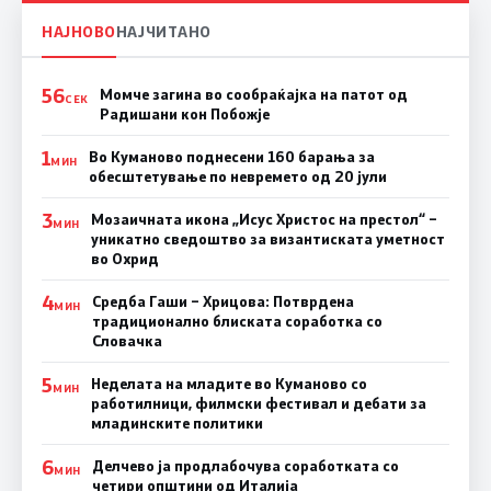
НАЈНОВО
НАЈЧИТАНО
56
Момче загина во сообраќајка на патот од
СЕК
Радишани кон Побожје
1
Во Куманово поднесени 160 барања за
МИН
обесштетување по невремето од 20 јули
3
Мозаичната икона „Исус Христос на престол“ –
МИН
уникатно сведоштво за византиската уметност
во Охрид
4
Средба Гаши – Хрицова: Потврдена
МИН
традиционално блиската соработка со
Словачка
5
Неделата на младите во Куманово со
МИН
работилници, филмски фестивал и дебати за
младинските политики
6
Делчево ја продлабочува соработката со
МИН
четири општини од Италија