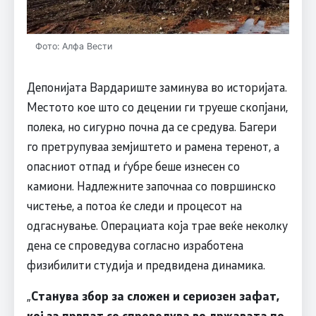
Фото: Алфа Вести
Депонијата Вардариште заминува во историјата.
Местото кое што со децении ги труеше скопјани,
полека, но сигурно почна да се средува. Багери
го претрупуваа земјиштето и рамена теренот, а
опасниот отпад и ѓубре беше изнесен со
камиони. Надлежните започнаа со површинско
чистење, а потоа ќе следи и процесот на
одгаснување. Операциата која трае веќе неколку
дена се спроведува согласно изработена
физибилити студија и предвидена динамика.
„
Станува збор за сложен и сериозен зафат,
кој за првпат се спроведува во државата по