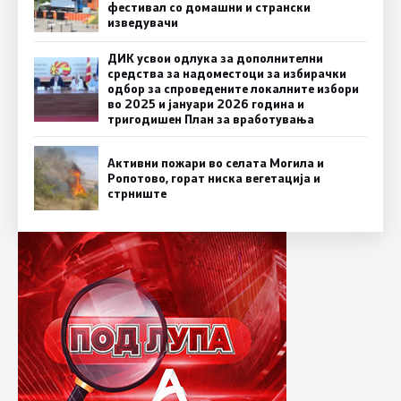
фестивал со домашни и странски
изведувачи
ДИК усвои одлука за дополнителни
средства за надоместоци за избирачки
одбор за спроведените локалните избори
во 2025 и јануари 2026 година и
тригодишен План за вработувања
Активни пожари во селата Могила и
Ропотово, горат ниска вегетација и
стрниште