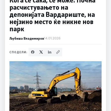
расчистувањето на
депонијата Вардариште, на
нејзино место ќе никне нов
парк
Љубиша Владимиров
14.01.2026
СПОДЕЛИ: