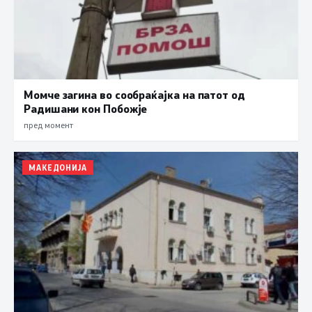
Момче загина во сообраќајка на патот од
Радишани кон Побожје
пред момент
МАКЕДОНИЈА