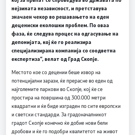
нејзината независност, и претставува
значаен чекор во решавањето на еден
децениски еколошки проблем. По оваа
фаза, ќе следува процес на одгасување на
депонијата, кој ќе го реализира
специјализирана компанија со соодветна
експертиза“, велат од Град Скопје.
Местото кое со децении беше извор на
потенцијални зарази, ќе прерасне во еден од
најголемите паркови во Скопје, кој ќе се
простира на површина од 300.000 метри
квадратни и ќе биде изграден по сите европски
и светски стандарди. За градоначалникот
градот Скопје конечно ќе добие нови бели
дробови и ќе го подобри квалитетот на живот