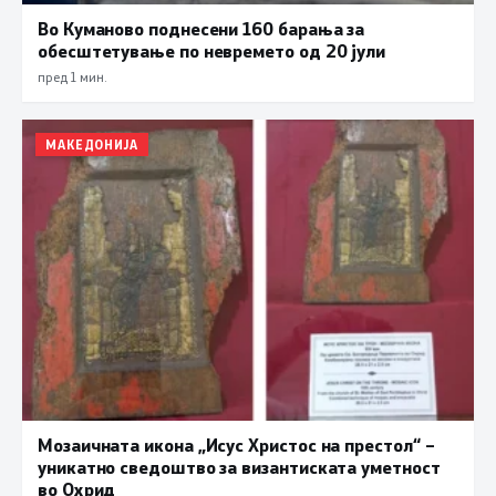
Во Куманово поднесени 160 барања за
обесштетување по невремето од 20 јули
пред 1 мин.
МАКЕДОНИЈА
Мозаичната икона „Исус Христос на престол“ –
уникатно сведоштво за византиската уметност
во Охрид