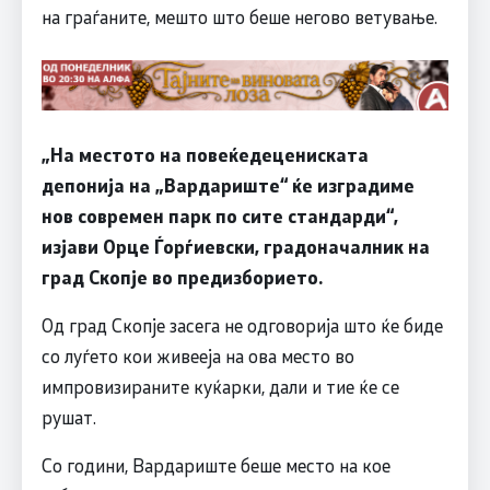
на граѓаните, мешто што беше негово ветување.
„На местото на повеќедецениската
депонија на „Вардариште“ ќе изградиме
нов современ парк по сите стандарди“,
изјави Орце Ѓорѓиевски, градоначалник на
град Скопје во предизборието.
Од град Скопје засега не одговорија што ќе биде
со луѓето кои живееја на ова место во
импровизираните куќарки, дали и тие ќе се
рушат.
Со години, Вардариште беше место на кое