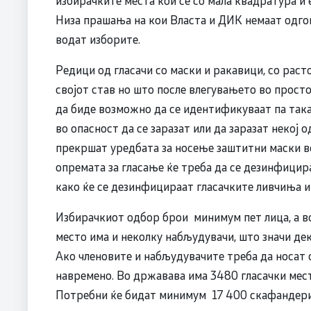
Низа прашања на кои Власта и ДИК немаат одгово
водат изборите.
Редици од гласачи со маски и ракавици, со расто
својот став но што после влегувањето во просто
да биде возможно да се идентификуваат па така
во опасност да се заразат или да заразат некој о
прекршат уредбата за носење заштитни маски во
опремата за гласање ќе треба да се дезинфицира
како ќе се дезинфицираат гласачките ливчиња и
Избирачкиот одбор брои минимум пет лица, а во
место има и неколку набљудувачи, што значи де
Ако членовите и набљудувачите треба да носат 
навремено. Во државава има 3480 гласачки места
Потребни ќе бидат минимум 17 400 скафандери 