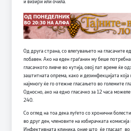
и визири или очила.
Од друга страна, со влегувањето на гласачите ед
побавен. Ако на еден граѓанин му беше потребна
гласачкото ливче во кутија, овој пат време ќе
заштитната опрема, како и дезинфекцијата која ќ
најмногу ќе го отежне гласањето во големите гла
Односно, ако на едно гласачко за 12 часа можеле
240.
Со оглед на тоа дека луѓето со хронични болест
во друг ден, членовите на избирачката комисија
Инфективната клиника, оние што ќе гласаат во 