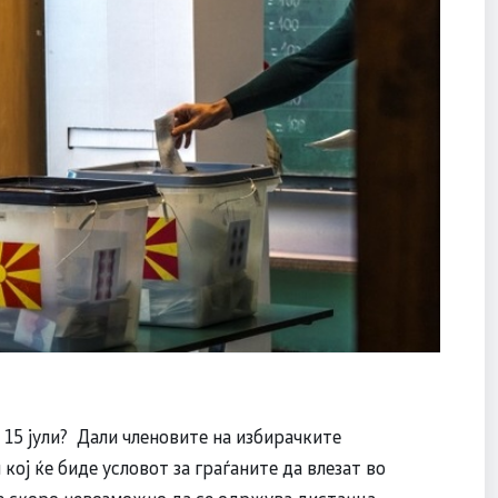
 15 јули? Дали членовите на избирачките
кој ќе биде условот за граѓаните да влезат во
 е скоро невозможно да се одржува дистанца.