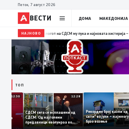
Петок, 7 август 2026
ВЕСТИ
ДОМА
МАКЕДОНИЈА
НАЈНОВО
19:39
ВМРО-ДПМНЕ: Како што му пукна меурот од сапу
ТОП
12:30
12:28
Рекорден број казн
СДСМ сега се исплашени од
сити“ во јули – најм
СДСМ: Од најголеми
атоците на
брзо возење
предавници еволуираа во
емантираат
најголеми патриоти