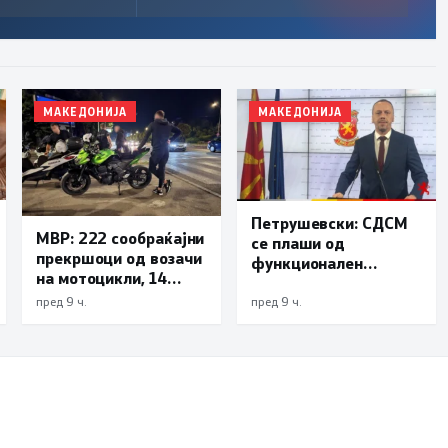
МАКЕДОНИЈА
МАКЕДОНИЈА
Петрушевски: СДСМ
МВР: 222 сообраќајни
се плаши од
прекршоци од возачи
функционален
на мотоцикли, 14
систем, „Безбеден
лишени поради
град“ е доказ дека
пред 9 ч.
пред 9 ч.
безобѕирно возење
институциите
функционираат