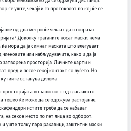
р се уште, чекајќи го протоколот по кој ќе се
јание од два метри ќе чекаат да го изразат
ријата? Доколку граѓаните носат маски, нема
 ќе мора да ја симнат маската што влегуваат
д членовите или набљудувачите, како и да ја
 затворена просторија. Личните карти и
ат пред и после секој контакт со луѓето. Но
 кутиите останува дилема.
 просторијата во зависност од гласачкото
ка тешко ќе може да се одржува растојание.
скафандери истите треба да се набават
, на секое место по пет лица во одборот.
и уште толку пара ракавици, заштитни маски