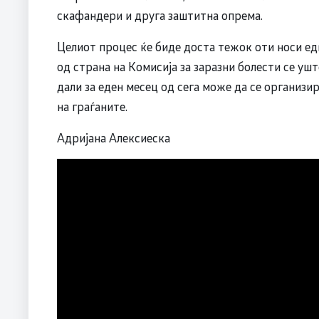
скафандери и друга заштитна опрема.
Целиот процес ќе биде доста тежок оти носи едн
од страна на Комисија за заразни болести се уште
дали за еден месец од сега може да се организи
на граѓаните.
Адријана Алексиеска