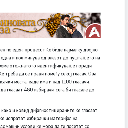
ен по еден, процесот ќе биде најмалку двојно
 една и пол минува од влезот до пуштањето на
 одземе отежнатото идентификување поради
е треба да се прави помеѓу секој гласач. Ова
сачки места, каде има и над 1100 гласачи.
 да гласаат 480 избирачи, сега би гласале до
и како и ковид дијагностицираните ќе гласаат
 ќе испратат избирачки материјал на
домашни услови ќе мора да ги посетат со