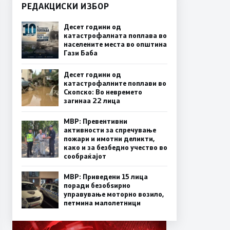
РЕДАКЦИСКИ ИЗБОР
Десет години од
катастрофалната поплава во
населените места во општина
Гази Баба
Десет години од
катастрофалните поплави во
Скопско: Во невремето
загинаа 22 лица
МВР: Превентивни
активности за спречување
пожари и имотни деликти,
како и за безбедно учество во
сообраќајот
МВР: Приведени 15 лица
поради безобѕирно
управување моторно возило,
петмина малолетници