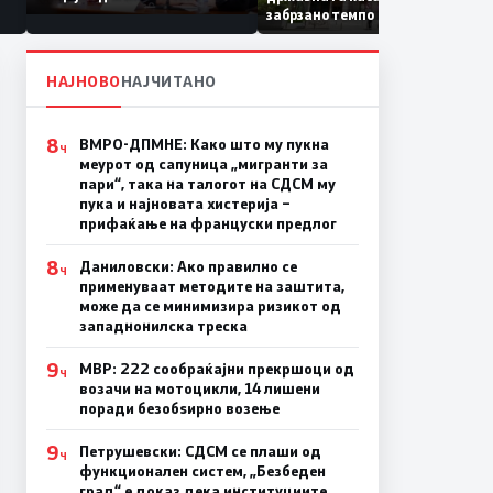
Коридор 8, Македонија
забрзано темпо
станува раскрсница на
Балканот
НАЈНОВО
НАЈЧИТАНО
8
ВМРО-ДПМНЕ: Како што му пукна
Ч
меурот од сапуница „мигранти за
пари“, така на талогот на СДСМ му
пука и најновата хистерија –
прифаќање на француски предлог
8
Даниловски: Ако правилно се
Ч
применуваат методите на заштита,
може да се минимизира ризикот од
западнонилска треска
9
МВР: 222 сообраќајни прекршоци од
Ч
возачи на мотоцикли, 14 лишени
поради безобѕирно возење
9
Петрушевски: СДСМ се плаши од
Ч
функционален систем, „Безбеден
град“ е доказ дека институциите