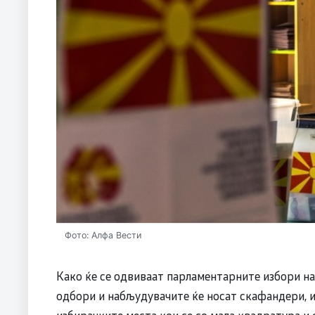
Фото: Алфа Вести
Како ќе се одвиваат парламентарните избори на
одбори и набљудувачите ќе носат скафандери, и 
избирачките места кои се со мала квадратура и