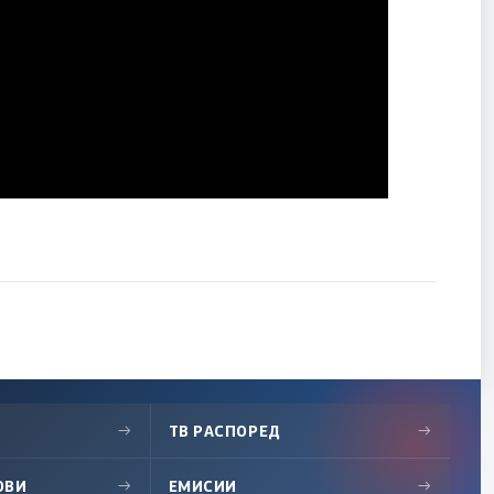
→
ТВ РАСПОРЕД
→
ОВИ
→
ЕМИСИИ
→