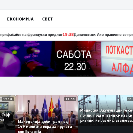
ЕКОНОМИЈА
СВЕТ
ница „мигранти за пари“, така на талогот на СДСМ му пука и најновата
12:18
12:03
Мицкоски: Акумулациит
и од „Сејф
полни, подготвени сме з
ногу за
ризици, не размислувањ
Македонија доби грант од
поскапување на струјат
149 милиони евра за пругата
кон Бугарија