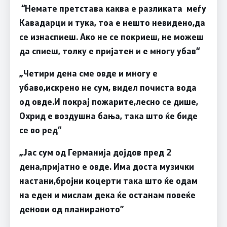
“Немате претстава каква е разликата меѓу
Кавадарци и тука, тоа е нешто невидено,да
се изнаспиеш. Ако не се покриеш, не можеш
да спиеш, толку е пријатен и е многу убав“
„Четири дена сме овде и многу е
убаво,искрено не сум, видел почиста вода
од овде.И покрај пожарите,лесно се дише,
Охрид е воздушна бања, така што ќе биде
се во ред“
„Јас сум од Германија дојдов пред 2
дена,пријатно е овде. Има доста музички
настани,бројни коцерти така што ќе одам
на еден и мислам дека ќе останам повеќе
денови од планираното”