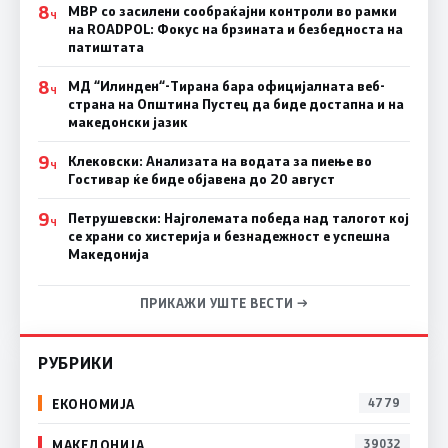
8
МВР со засилени сообраќајни контроли во рамки
Ч
на ROADPOL: Фокус на брзината и безбедноста на
патиштата
8
МД “Илинден“-Тирана бара официјалната веб-
Ч
страна на Општина Пустец да биде достапна и на
македонски јазик
9
Клековски: Анализата на водата за пиење во
Ч
Гостивар ќе биде објавена до 20 август
9
Петрушевски: Најголемата победа над талогот кој
Ч
се храни со хистерија и безнадежност е успешна
Македонија
ПРИКАЖИ УШТЕ ВЕСТИ →
РУБРИКИ
ЕКОНОМИЈА
4779
МАКЕДОНИЈА
39032