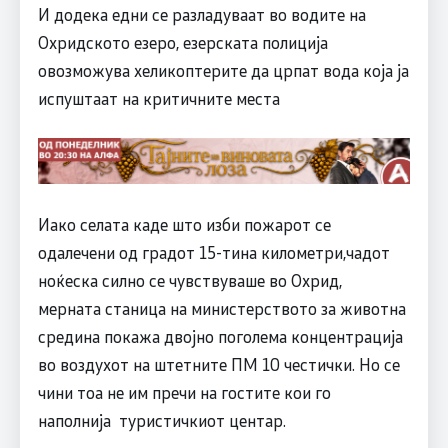
И додека едни се разладуваат во водите на
Охридското езеро, езерската полиција
овозможува хеликоптерите да црпат вода која ја
испуштаат на критичните места
Иако селата каде што изби пожарот се
одалечени од градот 15-тина километри,чадот
ноќеска силно се чувствуваше во Охрид,
мерната станица на министерството за животна
средина покажа двојно поголема концентрација
во воздухот на штетните ПМ 10 честички. Но се
чини тоа не им пречи на гостите кои го
наполнија туристичкиот центар.