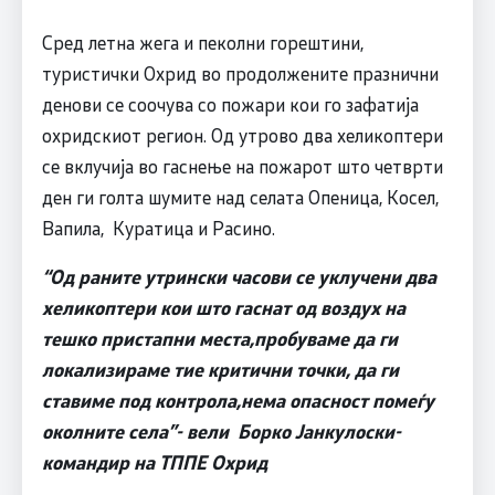
Сред летна жега и пеколни горештини,
туристички Охрид во продолжените празнични
денови се соочува со пожари кои го зафатија
охридскиот регион. Од утрово два хеликоптери
се вклучија во гаснење на пожарот што четврти
ден ги голта шумите над селата Опеница, Косел,
Вапила, Куратица и Расино.
“
Од раните утрински часови се уклучени два
хеликоптери кои што гаснат од воздух на
тешко пристапни места,пробуваме да ги
локализираме тие критични точки, да ги
ставиме под контрола,нема опасност помеѓу
околните села
”-
вели Борко Јанкулоски-
командир на ТППЕ Охрид