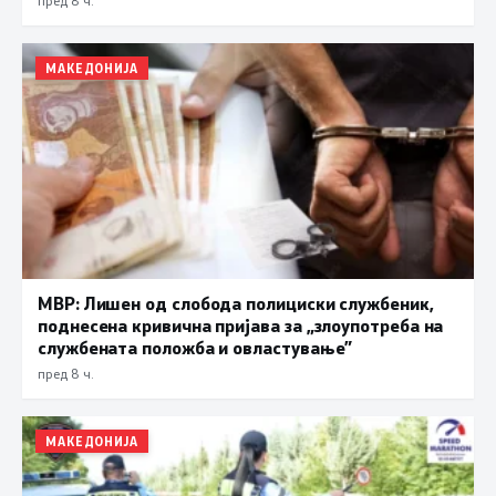
МАКЕДОНИЈА
МВР: Лишен од слобода полициски службеник,
поднесена кривична пријава за „злоупотреба на
службената положба и овластување”
пред 8 ч.
МАКЕДОНИЈА