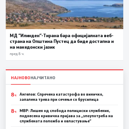
МД “Илинден“-Тирана бара официјалната веб-
страна на Општина Пустец да биде достапна и
на македонски јазик
пред 8 ч.
НАЈНОВО
НАЈЧИТАНО
8
Ангелов: Спречена катастрофа во виничко,
Ч
запалена трева при сечење со брусилица
8
МВР: Лишен од слобода полициски службеник,
Ч
поднесена кривична пријава за „злоупотреба на
службената положба и овластување”