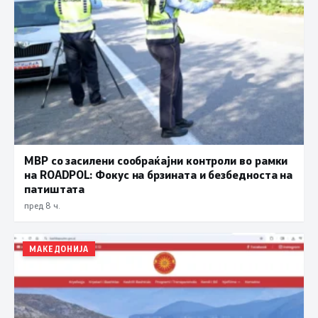
МВР со засилени сообраќајни контроли во рамки
на ROADPOL: Фокус на брзината и безбедноста на
патиштата
пред 8 ч.
МАКЕДОНИЈА