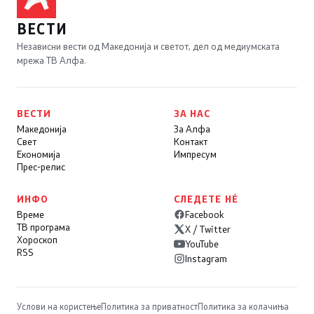
ВЕСТИ
Независни вести од Македонија и светот, дел од медиумската
мрежа ТВ Алфа.
ВЕСТИ
ЗА НАС
Македонија
За Алфа
Свет
Контакт
Економија
Импресум
Прес-релис
ИНФО
СЛЕДЕТЕ НÉ
Време
Facebook
ТВ програма
X / Twitter
Хороскоп
YouTube
RSS
Instagram
Услови на користење
Политика за приватност
Политика за колачиња