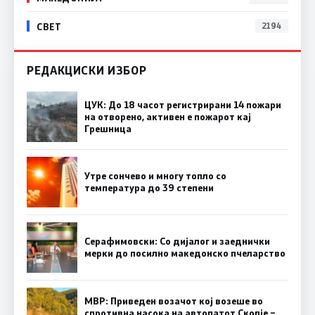
СВЕТ
2194
РЕДАКЦИСКИ ИЗБОР
ЦУК: До 18 часот регистрирани 14 пожари
на отворено, активен е пожарот кај
Грешница
Утре сончево и многу топло со
температура до 39 степени
Серафимовски: Со дијалог и заеднички
мерки до посилно македонско пчеларство
МВР: Приведен возачот кој возеше во
спротивна насока на автопатот Скопје –