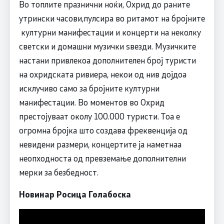
Во топлите празнични ноќи, Охрид до раните
утрински часови,пулсира во ритамот на бројните
културни манифестации и концерти на неколку
светски и домашни музички ѕвезди. Музичките
настани привлекоа дополнителен број туристи
на охридската ривиера, некои од нив дојдоа
исклучиво само за бројните културни
манифестации. Во моментов во Охрид
престојуваат околу 100.000 туристи. Тоа е
огромна бројка што создава фреквенција од
невидени размери, концертите ја наметнаа
неопходноста од превземање дополнителни
мерки за безбедност.
Новинар Росица Голабоска