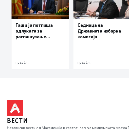
Гаши ја потпиша
Седница на
одлуката за
Државната изборна
распишување
комисија
предвремени избори
за градоначалник на
Брвеница, ќе се
одржат на 18
пред 1 ч.
пред 1 ч.
октомври
ВЕСТИ
Независни вести од Македонија и светот, дел од медиумската мрежа