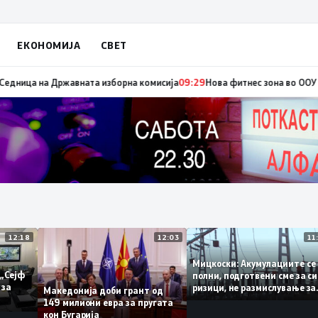
ЕКОНОМИЈА
СВЕТ
двремени избори за градоначалник на Брвеница, ќе се одржат на 18 ок
12:18
12:03
Мицкоски: Акумулациите
и од „Сејф
полни, подготвени сме з
ногу за
ризици, не размислувањ
Македонија доби грант од
поскапување на струјат
149 милиони евра за пругата
кон Бугарија