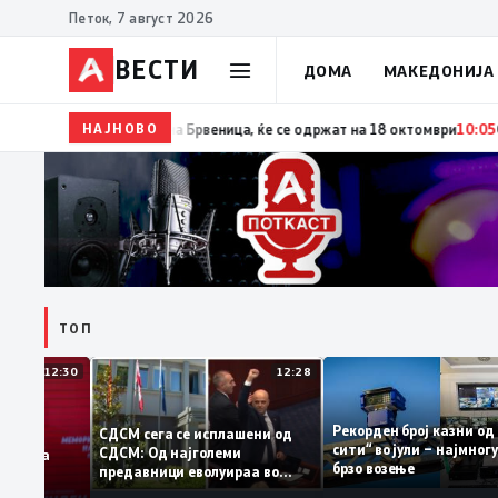
Петок, 7 август 2026
ВЕСТИ
ДОМА
МАКЕДОНИЈА
НАЈНОВО
10:06
Гаши ја потпиша одлуката за распишување пре
ТОП
12:30
12:28
Рекорден број казн
СДСМ сега се исплашени од
сити“ во јули – најм
СДСМ: Од најголеми
атоците на
брзо возење
предавници еволуираа во
емантираат
најголеми патриоти