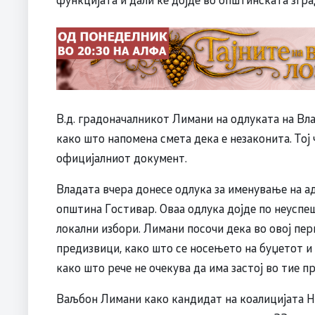
В.д. градоначалникот Лимани на одлуката на Вла
како што напомена смета дека е незаконита. Тој 
официјалниот документ.
Владата вчера донесе одлука за именување на 
општина Гостивар. Оваа одлука дојде по неуспе
локални избори. Лимани посочи дека во овој пер
предизвици, како што се носењето на буџетот и 
како што рече не очекува да има застој во тие п
Ваљбон Лимани како кандидат на коалицијата Н