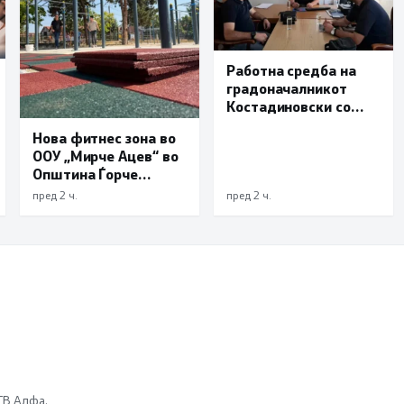
Работна средба на
градоначалникот
Костадиновски со
новиот началник на
Нова фитнес зона во
ОВР Виница Даниел
ООУ „Мирче Ацев“ во
Трајчев
Општина Ѓорче
Петров
пред 2 ч.
пред 2 ч.
 ТВ Алфа.