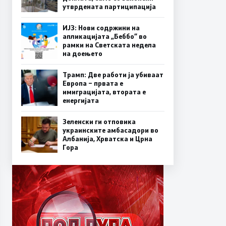
утврдената партиципација
ИЈЗ: Нови содржини на
апликацијата „Беббо“ во
рамки на Светската недела
на доењето
Трамп: Две работи ја убиваат
Европа – првата е
имиграцијата, втората е
енергијата
Зеленски ги отповика
украинските амбасадори во
Албанија, Хрватска и Црна
Гора