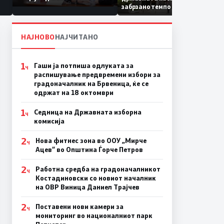
Коридор 8, Македонија
забрзано темпо
станува раскрсница на
Балканот
НАЈНОВО
НАЈЧИТАНО
1
Гаши ја потпиша одлуката за
Ч
распишување предвремени избори за
градоначалник на Брвеница, ќе се
одржат на 18 октомври
1
Седница на Државната изборна
Ч
комисија
2
Нова фитнес зона во ООУ „Мирче
Ч
Ацев“ во Општина Ѓорче Петров
2
Работна средба на градоначалникот
Ч
Костадиновски со новиот началник
на ОВР Виница Даниел Трајчев
2
Поставени нови камери за
Ч
мониторинг во националниот парк