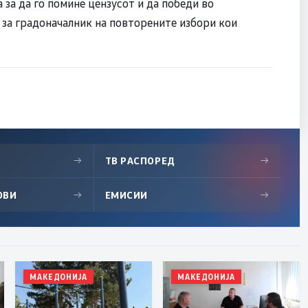
 за да го помине цензусот и да победи во
т за градоначалник на повторените избори кои
→
ТВ РАСПОРЕД
→
ОВИ
→
ЕМИСИИ
→
МАКЕДОНИЈА
МАКЕДОНИЈА