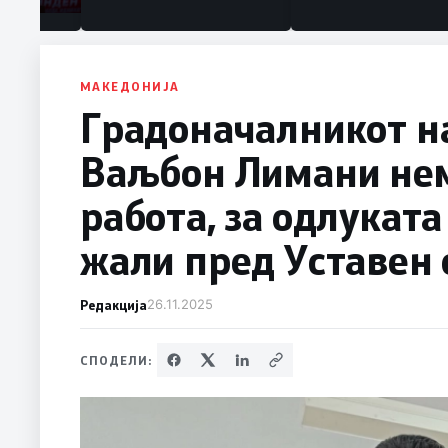
МАКЕДОНИЈА
Градоначалникот н
Ваљбон Лимани нем
работа, за одлуката
жали пред Уставен 
Редакција
26.11.2025
СПОДЕЛИ: