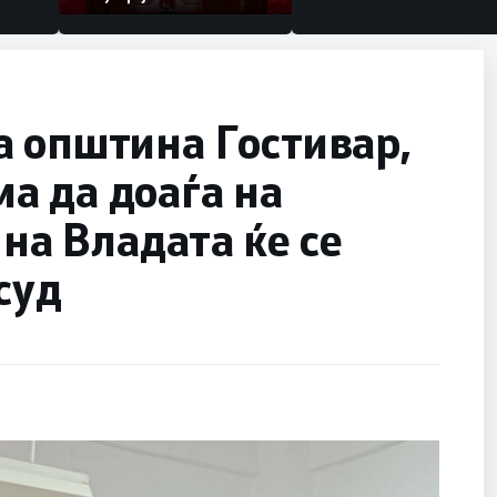
а општина Гостивар,
а да доаѓа на
 на Владата ќе се
суд