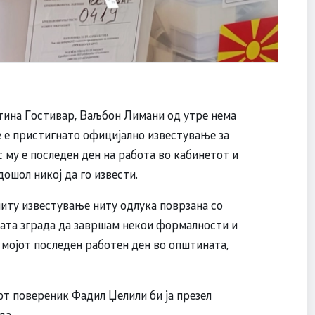
тина Гостивар, Ваљбон Лимани од утре нема
не е пристигнато официјално известување за
с му е последен ден на работа во кабинетот и
ошол никој да го извести.
ниту известување ниту одлука поврзана со
ата зграда да завршам некои формалности и
 мојот последен работен ден во општината,
т повереник Фадил Џелили би ја презел
да.