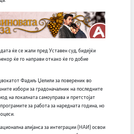
дата ќе се жали пред Уставен суд, бидејќи
чекор ќе го направи откако ќе го добие
адвокатот Фадиљ Џелили за повереник во
шните избори за градоначалник на последните
иод на локалната самоуправа и претстојат
програмите за работа за наредната година, но
роцеси.
ационална алијанса за интеграции (НАИ) освои