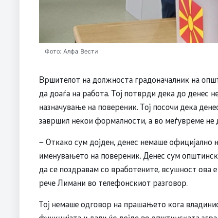
Фото: Алфа Вести
Вршителот на должноста градоначалник на опш
да доаѓа на работа. Тој потврди дека до денес 
назначување на повереник. Tој посочи дека дене
завршил некои формалности, а во меѓувреме не д
– Откако сум дојден, денес немаше официјално 
именувањето на повереник. Денес сум општинск
да се поздравам со вработените, всушност ова е
рече Лимани во телефонскиот разговор.
Тој немаше одговор на прашањето кога владинио
функцијата и дали ќе дојде во општинската згра