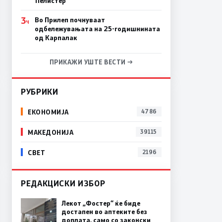
Пелистер
3
Во Прилеп почнуваат
Ч
одбележувањата на 25-годишнината
од Карпалак
ПРИКАЖИ УШТЕ ВЕСТИ →
РУБРИКИ
ЕКОНОМИЈА
4786
МАКЕДОНИЈА
39115
СВЕТ
2196
РЕДАКЦИСКИ ИЗБОР
Лекот „Фостер“ ќе биде
достапен во аптеките без
доплата, само со законски