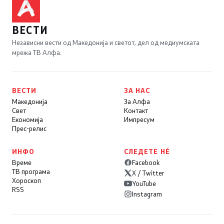
ВЕСТИ
Независни вести од Македонија и светот, дел од медиумската
мрежа ТВ Алфа.
ВЕСТИ
ЗА НАС
Македонија
За Алфа
Свет
Контакт
Економија
Импресум
Прес-релис
ИНФО
СЛЕДЕТЕ НÉ
Време
Facebook
ТВ програма
X / Twitter
Хороскоп
YouTube
RSS
Instagram