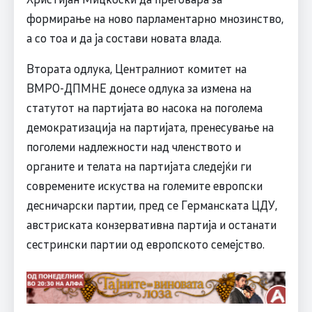
формирање на ново парламентарно мнозинство,
а со тоа и да ја состави новата влада.
Втората одлука, Централниот комитет на
ВМРО-ДПМНЕ донесе одлука за измена на
статутот на партијата во насока на поголема
демократизација на партијата, пренесување на
поголеми надлежности над членството и
органите и телата на партијата следејќи ги
современите искуства на големите европски
десничарски партии, пред се Германската ЦДУ,
австриската конзервативна партија и останати
сестрински партии од европското семејство.