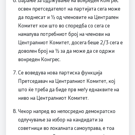
освен претседателот на партијата сега може
да поднесат и ½ од членовите на Централен
Комитет кои што во споредба со сега се
намалува потребниот број на членови на
Централниот Комитет, досега беше 2/3 сега е
доволен број на ½ за да може да се одржи
вонреден Конгрес.
Се воведува нова партиска функција
Претседавач на Централниот Комитет, кој
што ќе треба да биде прв меѓу еднаквите на
ниво на Централниот Комитет.
Чекор напред во непосредно демократско
одлучување за избор на кандидати за
советници во локалната самоуправа, е тоа