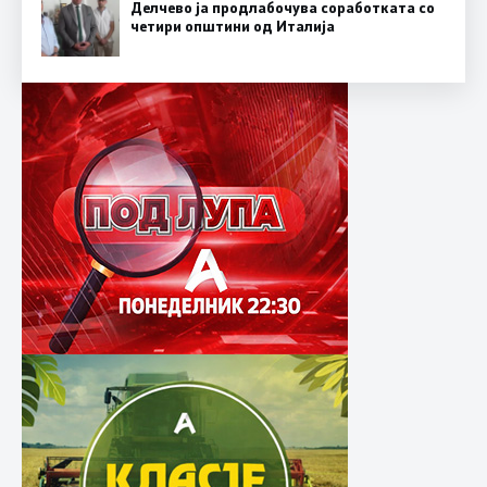
Делчево ја продлабочува соработката со
четири општини од Италија