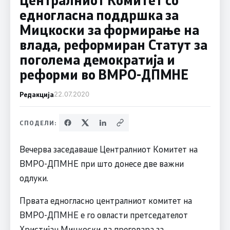
едногласна поддршка за
Мицкоски за формирање на
влада, реформиран Статут за
поголема демократија и
реформи во ВМРО-ДПМНЕ
Редакција
22.07.2020
СПОДЕЛИ:
Вечерва заседаваше Централниот Комитет на
ВМРО-ДПМНЕ при што донесе две важни
одлуки.
Првата едногласно централниот комитет на
ВМРО-ДПМНЕ е го овласти претседателот
Христијан Мицкоски да преговара за