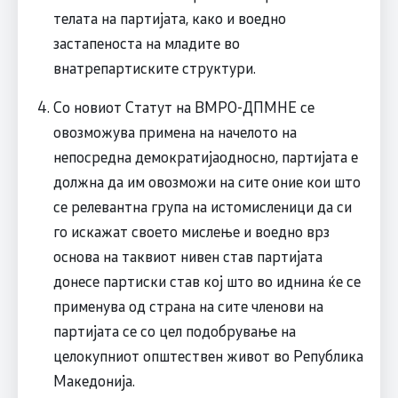
телата на партијата, како и воедно
застапеноста на младите во
внатрепартиските структури.
Со новиот Статут на ВМРО-ДПМНЕ се
овозможува примена на начелото на
непосредна демократијаодносно, партијата е
должна да им овозможи на сите оние кои што
се релевантна група на истомисленици да си
го искажат своето мислење и воедно врз
основа на таквиот нивен став партијата
донесе партиски став кој што во иднина ќе се
применува од страна на сите членови на
партијата се со цел подобрување на
целокупниот општествен живот во Република
Македонија.