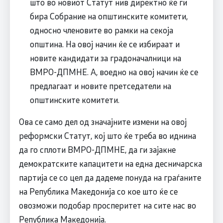
што во новиот Статут нив директно ќе ги
бира Собрание на општинските комитети,
односно членовите во рамки на секоја
општина. На овој начин ќе се избираат и
новите кандидати за градоначалници на
ВМРО-ДПМНЕ. А, воедно на овој начин ќе се
предлагаат и новите претседатели на
општинските комитети.
Ова се само дел од значајните измени на овој
реформски Статут, кој што ќе треба во иднина
да го сплоти ВМРО-ДПМНЕ, да ги зајакне
демократските капацитети на една десничарска
партија се со цел да дадеме понуда на граѓаните
на Република Македонија со кое што ќе се
овозможи подобар просперитет на сите нас во
Република Македонија.