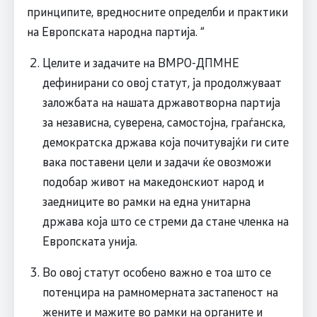
принципите, вредносните определби и практики
на Европската народна партија. “
Целите и задачите на ВМРО-ДПМНЕ
дефинирани со овој статут, ја продолжуваат
заложбата на нашата државотворна партија
за независна, суверена, самостојна, граѓанска,
демократска држава која почитувајќи ги сите
вака поставени цели и задачи ќе овозможи
подобар живот на македонскиот народ и
заедниците во рамки на една унитарна
држава која што се стреми да стане членка на
Европската унија.
Во овој статут особено важно е тоа што се
потенцира на рамномерната застапеност на
жените и мажите во рамки на органите и