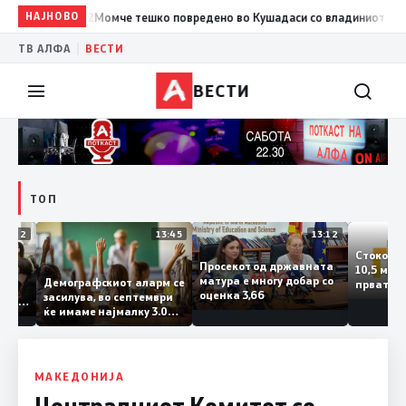
НАЈНОВО
14:42
Момче тешко повредено во Кушадаси со владиниот авион ќе 
|
ТВ АЛФА
ВЕСТИ
ВЕСТИ
ТОП
14:12
13:45
13:12
Сток
Просекот од државната
10,5
етата
матура е многу добар со
Демографскиот аларм се
прва
ичката
оценка 3,66
засилува, во септември
годи
 Паланка
ќе имаме најмалку 3.000
го зг
оектот
првачиња помалку
 на
во слепа
ме
МАКЕДОНИЈА
Централниот Комитет со