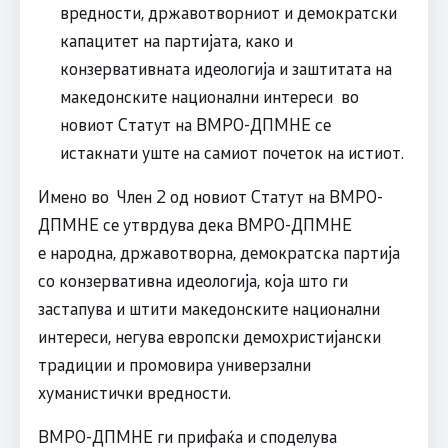
вредности, државотворниот и демократски
капацитет на партијата, како и
конзервативната идеологија и заштитата на
македонските национални интереси во
новиот Статут на ВМРО-ДПМНЕ се
истакнати уште на самиот почеток на истиот.
Имено во Член 2 од новиот Статут на ВМРО-
ДПМНЕ се утврдува дека ВМРО-ДПМНЕ
е народна, државотворна, демократска партија
со конзервативна идеологија, која што ги
застапува и штити македонските национални
интереси, негува европски демохристијански
традиции и промовира универзални
хуманистички вредности.
ВМРО-ДПМНЕ ги прифаќа и споделува