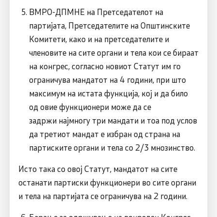
ВМРО-ДПМНЕ на Претседателот на
партијата, Претседателите на Општинските
Комитети, како и на претседателите и
членовите на сите органи и тела кои се бираат
на конгрес, согласно новиот Статут им го
ограничува мандатот на 4 години, при што
максимум на истата функција, кој и да било
од овие функционери може да се
задржи најмногу три мандати и тоа под услов
да третиот мандат е избран од страна на
партиските органи и тела со 2/3 мнозинство.
Исто така со овој Статут, мандатот на сите
останати партиски функционери во сите органи
и тела на партијата се ограничува на 2 години.
Барање за одржување на вонреден Конгрес