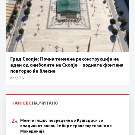
Град Скопје: Почна темелна реконструкција на
еден од симболите на Скопје – подната фонтана
повторно ќе блесне
пред 2 ч.
НАЈНОВО
НАЈЧИТАНО
2
Момче тешко повредено во Кушадаси со
Ч
владиниот авион ќе биде транспортирано во
Македонија