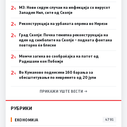
2
МЗ: Нови седум случаи на инфекција со вирусот
Ч
Западен Нил, сите од Скопје
2
Реконструкција на урбаната опрема во Нерези
Ч
2
Град Скопје: Почна темелна реконструкција на
Ч
еден од симболите на Скопје – подната фонтана
повторно ќе блесне
2
Момче загина во сообраќајка на патот од
Ч
Радишани кон Побожје
2
Во Куманово поднесени 160 барања за
Ч
обесштетување по невремето од 20 јули
ПРИКАЖИ УШТЕ ВЕСТИ →
РУБРИКИ
ЕКОНОМИЈА
4791