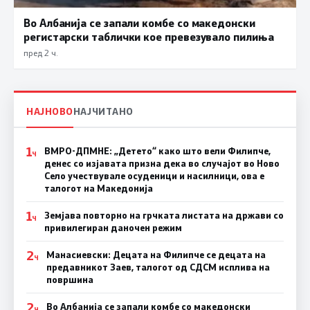
Во Албанија се запали комбе со македонски
регистарски таблички кое превезувало пилиња
пред 2 ч.
НАЈНОВО
НАЈЧИТАНО
1
ВМРО-ДПМНЕ: „Детето“ како што вели Филипче,
Ч
денес со изјавата призна дека во случајот во Ново
Село учествувале осуденици и насилници, ова е
талогот на Македонија
1
Земјава повторно на грчката листата на држави со
Ч
привилегиран даночен режим
2
Манасиевски: Децата на Филипче се децата на
Ч
предавникот Заев, талогот од СДСМ исплива на
површина
2
Во Албанија се запали комбе со македонски
Ч