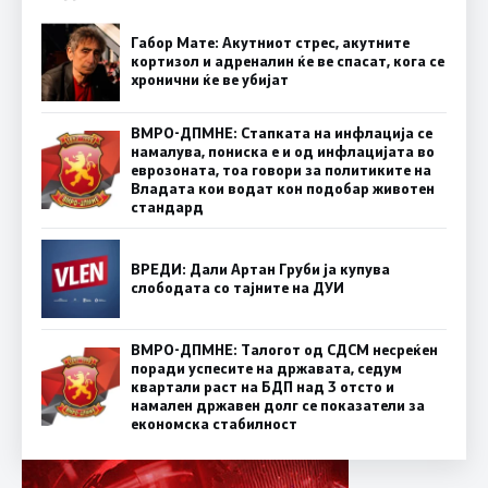
Габор Мате: Акутниот стрес, акутните
кортизол и адреналин ќе ве спасат, кога се
хронични ќе ве убијат
ВМРО-ДПМНЕ: Стапката на инфлација се
намалува, пониска е и од инфлацијата во
еврозоната, тоа говори за политиките на
Владата кои водат кон подобар животен
стандард
ВРЕДИ: Дали Артан Груби ја купува
слободата со тајните на ДУИ
ВМРО-ДПМНЕ: Талогот од СДСМ несреќен
поради успесите на државата, седум
квартали раст на БДП над 3 отсто и
намален државен долг се показатели за
економска стабилност