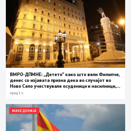
ВМРО-ДПМНЕ: „Детето“ како што вели Филипче,
денес со изјавата призна дека во случајот во
Ново Село учествувале осуденици и насилници,
ова е талогот на Македонија
пред 1 ч.
МАКЕДОНИЈА