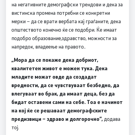
на негативните демографски трендови и дека за
вистинска промена потребни се конкретни
мерки – да се врати вербата кај граѓаните, дека
општеството конечно ќе се подобри. Ќе имаат
подобро образование,здравство, можности за
напредок, владеење на правото..
„Мора да се покаже дека добриот,
квалитетен живот е можен тука. Дека
младите можат овде да создадат
вредности, да се чувствуваат безбедно, да
влегуваат во брак, да имаат деца, без да
бидат оставени сами на себе. Тоа е начинот
на кој ќе се решаваат демографските
предизвици – здраво и долгорочно“,
додава
тој.