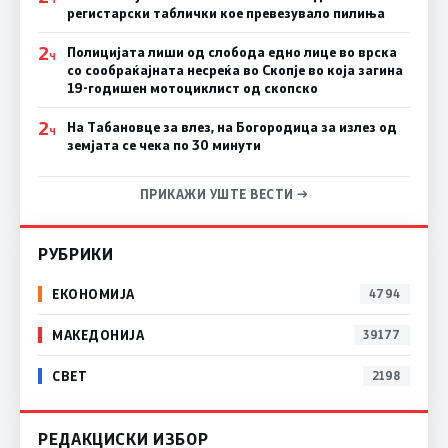
регистарски таблички кое превезувало пилиња
2
Полицијата лиши од слобода едно лице во врска
Ч
со сообраќајната несреќа во Скопје во која загина
19-годишен мотоциклист од скопско
2
На Табановце за влез, на Богородица за излез од
Ч
земјата се чека по 30 минути
ПРИКАЖИ УШТЕ ВЕСТИ →
РУБРИКИ
ЕКОНОМИЈА
4794
МАКЕДОНИЈА
39177
СВЕТ
2198
РЕДАКЦИСКИ ИЗБОР