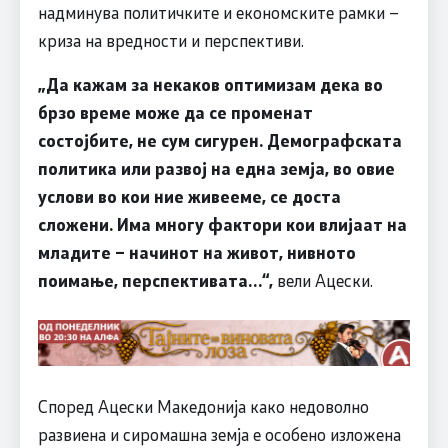
надминува политичките и економските рамки –
криза на вредности и перспективи.
„Да кажам за некаков оптимизам дека во
брзо време може да се променат
состојбите, не сум сигурен. Демографската
политика или развој на една земја, во овие
услови во кои ние живееме, се доста
сложени. Има многу фактори кои влијаат на
младите – начинот на живот, нивното
поимање, перспективата…“,
вели Ацески.
Според Ацески Македонија како недоволно
развиена и сиромашна земја е особено изложена