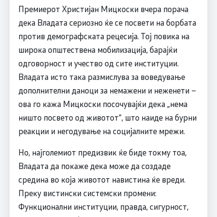
Премиерот Христијан Мицкоски вчера порача
дека Владата сериозно ќе се посвети на борбата
против демографската рецесија. Тој повика на
широка општествена мобилизација, барајќи
одговорност и учество од сите институции.
Владата исто така размислува за воведување
дополнителни даноци за немажени и неженети –
ова го кажа Мицкоски посочувајќи дека „нема
ништо посвето од животот“, што наиде на бурни
реакции и негодување на социјалните мрежи.
Но, најголемиот предизвик ќе биде токму тоа,
Владата да покаже дека може да создаде
средина во која животот навистина ќе вреди.
Преку вистински системски промени:
Функционални институции, правда, сигурност,