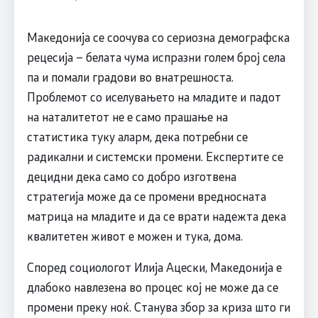
Македонија се соочува со сериозна демографска
рецесија – белата чума испразни голем број села
па и помали градови во внатрешноста.
Проблемот со иселувањето на младите и падот
на наталитетот не е само прашање на
статистика туку аларм, дека потребни се
радикални и системски промени. Експертите се
децидни дека само со добро изготвена
стратегија може да се промени вредносната
матрица на младите и да се врати надежта дека
квалитетен живот е можен и тука, дома.
Според социологот Илија Ацески, Македонија е
длабоко навлезена во процес кој не може да се
промени преку ноќ. Станува збор за криза што ги