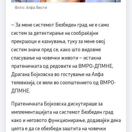
Фото: Алфа Вести
– За мене системот Безбеден град не е само
систем за детектирање на сообраќајни
прекршоци и казнувања, туку за мене овој
систем значи пред се, како што видовме
спасување на човечки животи – истакна
пратеничката од редовите на ВМРО-ДПМНЕ,
Драгана Бојковска во гостување на Алфа
телевизија, се вели во соопштението од ВМРО-
ДПМНЕ.
Пратеничката Бојковска дискутираше за
имплементацијата на системот Безбеден град
како и неговото функционирање, додавајќи дека
целта е да се обезбеди заштита на човечки