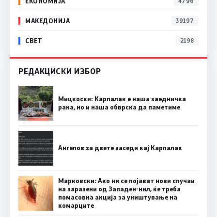
ЕКОНОМИЈА
4796
МАКЕДОНИЈА
39197
СВЕТ
2198
РЕДАКЦИСКИ ИЗБОР
Мицкоски: Карпалак е наша заедничка
рана, но и наша обврска да паметиме
Ангелов за двете заседи кај Карпалак
Марковски: Ако ни се појават нови случаи
на заразени од Западен-нил, ќе треба
помасовна акција за уништување на
комарците