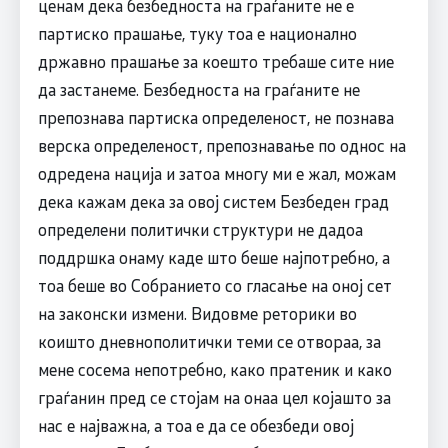
ценам дека безбедноста на граѓаните не е
партиско прашање, туку тоа е национално
државно прашање за коешто требаше сите ние
да застанеме. Безбедноста на граѓаните не
препознава партиска определеност, не познава
верска определеност, препознавање по однос на
одредена нација и затоа многу ми е жал, можам
дека кажам дека за овој систем Безбеден град
определени политички структури не дадоа
поддршка онаму каде што беше најпотребно, а
тоа беше во Собранието со гласање на оној сет
на законски измени. Видовме реторики во
коишто дневнополитички теми се отвораа, за
мене сосема непотребно, како пратеник и како
граѓанин пред се стојам на онаа цел којашто за
нас е најважна, а тоа е да се обезбеди овој