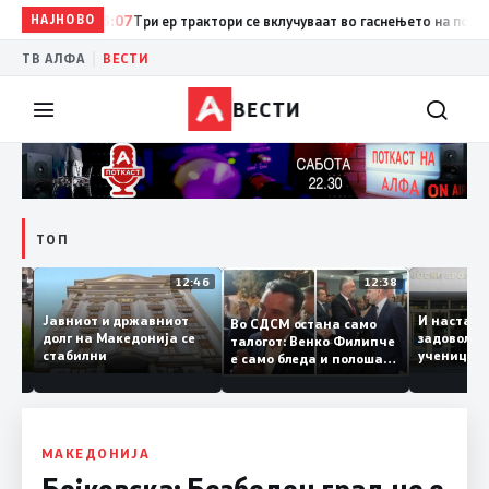
НАЈНОВО
13:07
Три ер трактори се вклучуваат во гаснењето на пожарот 
|
ТВ АЛФА
ВЕСТИ
ВЕСТИ
ТОП
12:47
12:46
12:38
Јавниот и државниот
И наст
Во СДСМ остана само
те ги
долг на Македонија се
задовол
талогот: Венко Филипче
стабилни
учениц
е само бледа и полоша
од држ
копија дури и од Зоран
Заев
МАКЕДОНИЈА
Бојковска: Безбеден град не е