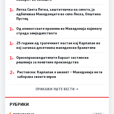
1
Летна Света Петка, заштитничка на селото, ја
Ч
одбележаа Македонците во село Леска, Општина
Пустец
1
Од климатските промени во Македонија најмногу
Ч
страда земјоделството
1
25 години од трагичниот настан кај Карпалак во
Ч
кој загинаа десетмина македонски бранители
1
Оризопроизводителите бараат системски
Ч
решенија за поевтино производство
2
Ристовски: Карпалак е аманет – Македонија не ги
Ч
заборава своите херои
ПРИКАЖИ УШТЕ ВЕСТИ →
РУБРИКИ