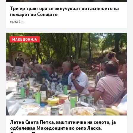
Три ер трактори се вклучуваат во гаснењето на
пожарот во Сопиште
пред 1 ч.
МАКЕДОНИЈА
Летна Света Петка, заштитничка на селото, ја
одбележаа Македонците во село Леска,