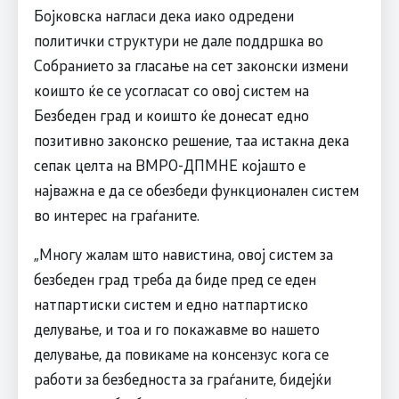
Бојковска нагласи дека иако одредени
политички структури не дале поддршка во
Собранието за гласање на сет законски измени
коишто ќе се усогласат со овој систем на
Безбеден град и коишто ќе донесат едно
позитивно законско решение, таа истакна дека
сепак целта на ВМРО-ДПМНЕ којашто е
најважна е да се обезбеди функционален систем
во интерес на граѓаните.
„Многу жалам што навистина, овој систем за
безбеден град треба да биде пред се еден
натпартиски систем и едно натпартиско
делување, и тоа и го покажавме во нашето
делување, да повикаме на консензус кога се
работи за безбедноста за граѓаните, бидејќи