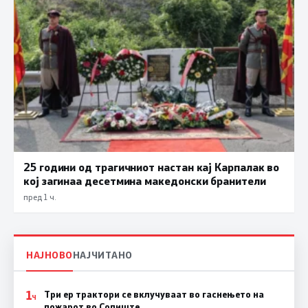
25 години од трагичниот настан кај Карпалак во
кој загинаа десетмина македонски бранители
пред 1 ч.
НАЈНОВО
НАЈЧИТАНО
1
Три ер трактори се вклучуваат во гаснењето на
Ч
пожарот во Сопиште