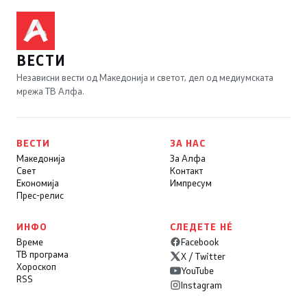
ВЕСТИ
Независни вести од Македонија и светот, дел од медиумската
мрежа ТВ Алфа.
ВЕСТИ
ЗА НАС
Македонија
За Алфа
Свет
Контакт
Економија
Импресум
Прес-релис
ИНФО
СЛЕДЕТЕ НÉ
Време
Facebook
ТВ програма
X / Twitter
Хороскоп
YouTube
RSS
Instagram