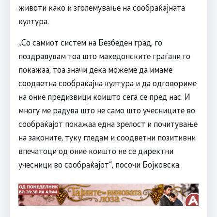
животи како и зголемување на сообраќајната
култура.
„Со самиот систем на Безбеден град, го
поздравувам тоа што македонските граѓани го
покажаа, тоа значи дека можеме да имаме
соодветна сообраќајна култура и да одговориме
на оние предизвици коишто сега се пред нас. И
многу ме радува што не само што учесниците во
сообраќајот покажаа една зрелост и почитување
на законите, туку гледам и соодветни позитивни
впечатоци од оние коишто не се директни
учесници во сообраќајот“, посочи Бојковска.