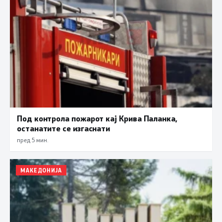
Под контрола пожарот кај Крива Паланка,
останатите се изгаснати
пред 5 мин.
МАКЕДОНИЈА