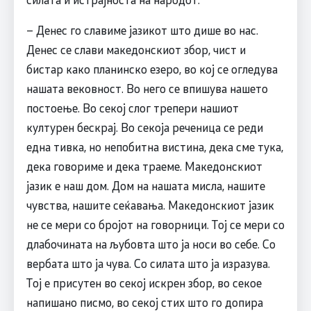
– Денес го славиме јазикот што дише во нас.
Денес се слави македонскиот збор, чист и
бистар како планинско езеро, во кој се огледува
нашата вековност. Во него се впишува нашето
постоење. Во секој слог трепери нашиот
културен бескрај. Во секоја реченица се реди
една тивка, но непобитна вистина, дека сме тука,
дека говориме и дека траеме. Македонскиот
јазик е наш дом. Дом на нашата мисла, нашите
чувства, нашите сеќавања. Македонскиот јазик
не се мери со бројот на говорници. Тој се мери со
длабочината на љубовта што ја носи во себе. Со
вербата што ја чува. Со силата што ја изразува.
Тој е присутен во секој искрен збор, во секое
напишано писмо, во секој стих што го допира