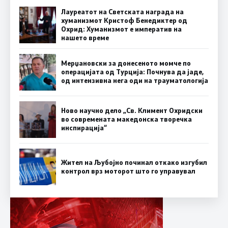
Лауреатот на Светската награда на
хуманизмот Кристоф Бенедиктер од
Охрид: Хуманизмот е императив на
нашето време
Мерџановски за донесеното момче по
операцијата од Турција: Почнува да јаде,
од интензивна нега оди на трауматологија
Ново научно дело „Св. Климент Охридски
во современата македонска творечка
инспирација“
Жител на Љубојно починал откако изгубил
контрол врз моторот што го управувал