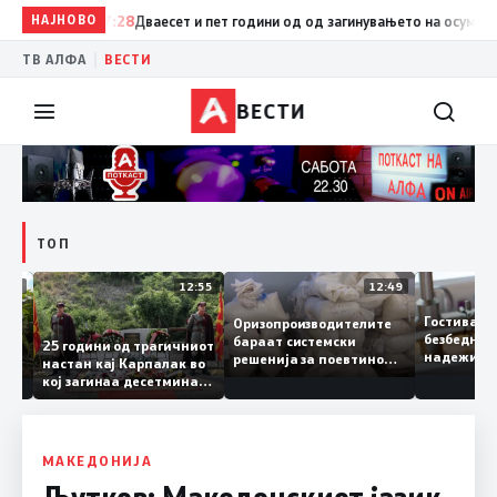
НАЈНОВО
07:28
Дваесет и пет години од од загинувањето на осумтемина б
|
ТВ АЛФА
ВЕСТИ
ВЕСТИ
ТОП
13:04
12:55
12:49
Гостив
Оризопроизводителите
безбед
бараат системски
донија
25 години од трагичниот
надеж
решенија за поевтино
настан кај Карпалак во
следна
производство
кој загинаа десетмина
може д
македонски бранители
МАКЕДОНИЈА
Љутков: Македонскиот јазик