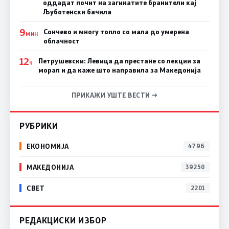
оддадат почит на загинатите бранители кај
Љуботенски бачила
9
Сончево и многу топло со мала до умерена
МИН
облачност
12
Петрушевски: Левица да престане со лекции за
Ч
морал и да каже што направила за Македонија
ПРИКАЖИ УШТЕ ВЕСТИ →
РУБРИКИ
ЕКОНОМИЈА
4796
МАКЕДОНИЈА
39250
СВЕТ
2201
РЕДАКЦИСКИ ИЗБОР