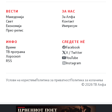
ВЕСТИ
ЗА НАС
Македонија
За Алфа
Свет
Контакт
Економија
Импресум
Прес-релис
ИНФО
СЛЕДЕТЕ НÉ
Време
Facebook
ТВ програма
X / Twitter
Хороскоп
YouTube
RSS
Instagram
Услови на користење
Политика за приватност
Политика за колачиња
© 2026 ТВ Алфа