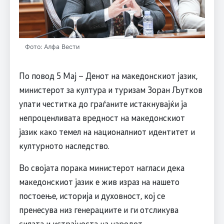
Фото: Алфа Вести
По повод 5 Мај – Денот на македонскиот јазик,
министерот за култура и туризам Зоран Љутков
упати честитка до граѓаните истакнувајќи ја
непроценливата вредност на македонскиот
јазик како темел на националниот идентитет и
културното наследство.
Во својата порака министерот нагласи дека
македонскиот јазик е жив израз на нашето
постоење, историја и духовност, кој се
пренесува низ генерациите и ги отсликува
силата и истрајноста на народот.