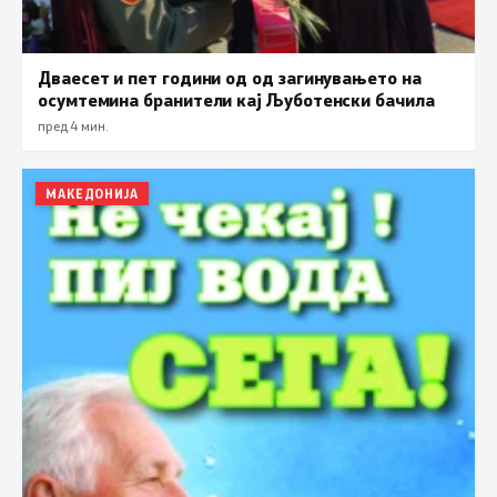
Дваесет и пет години од од загинувањето на
осумтемина бранители кај Љуботенски бачила
пред 4 мин.
МАКЕДОНИЈА