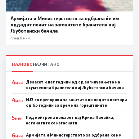
Армијата и Министерството за одбрана ќе им
оддадат почит на загинатите бранители кај
Љуботенски бачила
пред 6 мин.
НАЈНОВО
НАЈЧИТАНО
4
Дваесет и пет години од од загинувањето на
МИН
осумтемина бранители кај Љуботенски бачила
4
ИЈЗ со препораки за заштита на лицата постари
МИН
од 65 години за време на горештините
5
Под контрола пожарот кај Крива Паланка,
МИН
останатите се изгаснати
6
Армијата и Министерството за одбрана ќе им
МИН