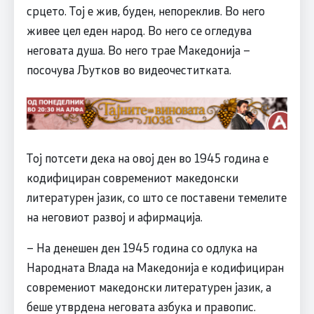
срцето. Тој е жив, буден, непореклив. Во него
живее цел еден народ. Во него се огледува
неговата душа. Во него трае Македонија –
посочува Љутков во видеочеститката.
Тој потсети дека на овој ден во 1945 година е
кодифициран современиот македонски
литературен јазик, со што се поставени темелите
на неговиот развој и афирмација.
– На денешен ден 1945 година со одлука на
Народната Влада на Македонија е кодифициран
современиот македонски литературен јазик, а
беше утврдена неговата азбука и правопис.