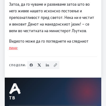
Затоа, да го чуваме и развиваме затоа што во
него живее нашето исконско постоење и
препознатливост пред светот. Нека ни е честит
и вековит Денот на македонскиот јазик! – се
вели во честитката на министерот Љутков.
Видеото може да го погледнете на следниот
линк
:
СПОДЕЛИ:
ТВ