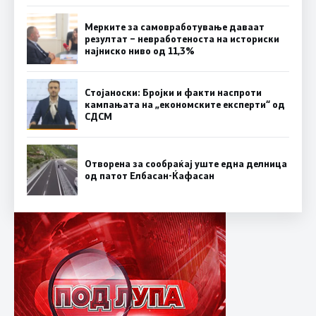
Мерките за самовработување даваат
резултат – невработеноста на историски
најниско ниво од 11,3%
Стојаноски: Бројки и факти наспроти
кампањата на „економските експерти“ од
СДСM
Отворена за сообраќај уште една делница
од патот Елбасан-Ќафасан