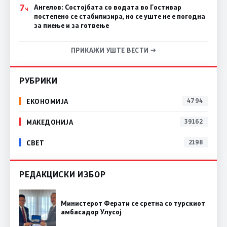
7
Ангелов: Состојбата со водата во Гостивар
Ч
постепено се стабилизира, но се уште не е погодна
за пиење и за готвење
ПРИКАЖИ УШТЕ ВЕСТИ →
РУБРИКИ
ЕКОНОМИЈА
4794
МАКЕДОНИЈА
39162
СВЕТ
2198
РЕДАКЦИСКИ ИЗБОР
Министерот Ферати се сретна со турскиот
амбасадор Улусој