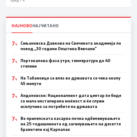
НАЈНОВО
НАЈЧИТАНО
7
Сиљановска Давкова на Свечената академија по
Ч
повод „30 години Општина Вевчани“
7
Портокалова фаза утре, температури до 40
Ч
степени
7
На Табановце за влез во државата се чека околу
Ч
45 минути
7
Андоновски: Националниот дата центар ќе биде
Ч
со мала инсталирана моќност и ќе служи
исклучиво за потребите на државата
7
Во прилепската касарна почна одбележувањето
Ч
на 25-годишнината од загинувањето на десетте
бранители кај Карпалак