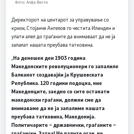
Фото: Алфа Вести
Директорот на центарот за управување со
кризи, Стојанче Ангелов го честита Илинден и
упати апел до граѓаните да внимаваат да не ја
запалат нашата преубава татковина.
„
На денешен ден 1903 година
Македонските револуционери го запалиле
Балканот создавајќи ја Крушевската
Република. 120 години подоцна, ние
Македонците, заедно со сите останати
македонски граѓани, должни сме да
внимаваме да не ја запалиме нашата
преубава татковина, Македонија.
Политичарите – државнички, граѓаните –
граѓански. Затоа! Не палите оган, не