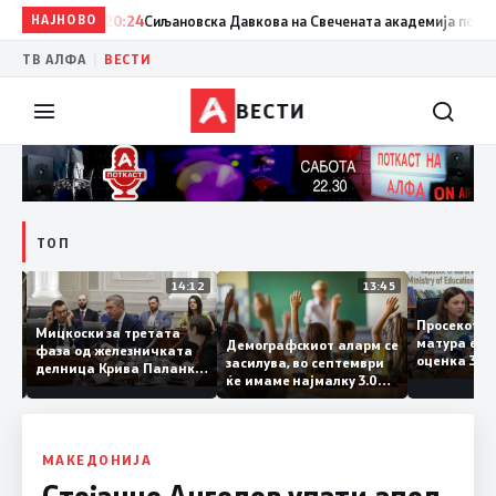
НАЈНОВО
20:24
Сиљановска Давкова на Свечената академија по повод 
|
ТВ АЛФА
ВЕСТИ
ВЕСТИ
ТОП
15:20
14:12
13:45
Просеко
Мицкоски за третата
матура е
Демографскиот аларм се
фаза од железничката
: Во
оценка 3
засилува, во септември
делница Крива Паланка
 22
ќе имаме најмалку 3.000
– Деве Баир: Проектот
првачиња помалку
нема да заврши на
половина тунел во слепа
улица, сега имаме
целина
МАКЕДОНИЈА
Стојанче Ангелов упати апел