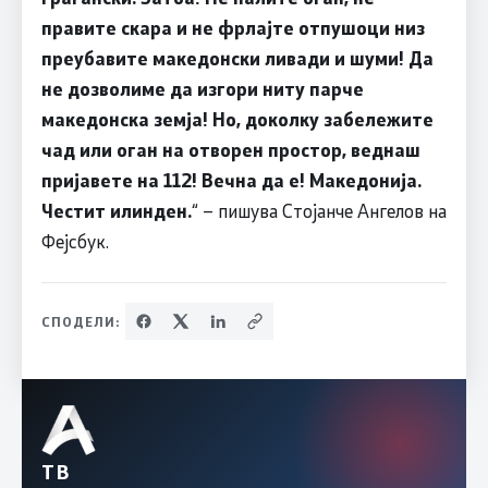
правите скара и не фрлајте отпушоци низ
преубавите македонски ливади и шуми! Да
не дозволиме да изгори ниту парче
македонска земја! Но, доколку забележите
чад или оган на отворен простор, веднаш
пријавете на 112! Вечна да е! Македонија.
Честит илинден.
“ – пишува Стојанче Ангелов на
Фејсбук.
СПОДЕЛИ:
ТВ