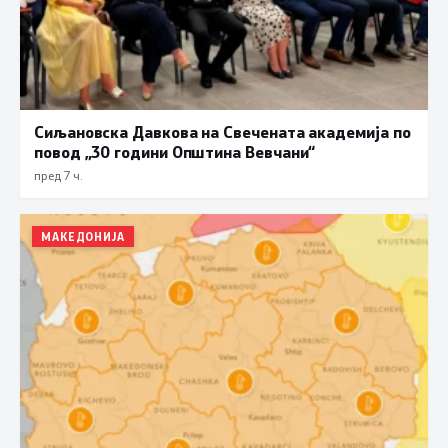
Сиљановска Давкова на Свечената академија по
повод „30 години Општина Вевчани“
пред 7 ч.
МАКЕДОНИЈА