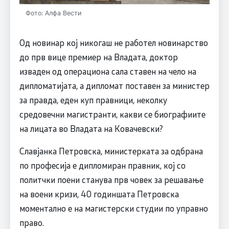
Фото: Алфа Вести
Од новинар кој никогаш не работел новинарство
до прв вице премиер на Владата, доктор
изваден од операциона сала ставен на чело на
дипломатијата, а дипломат поставен за министер
за правда, еден куп правници, неколку
средовечни магистранти, какви се биографиите
на лицата во Владата на Ковачевски?
Славјанка Петровска, министерката за одбрана
по професија е дипломиран правник, кој со
политчки поени станува прв човек за решавање
на воени кризи, 40 годиншата Петровска
моментално е на магистерски студии по управно
право.