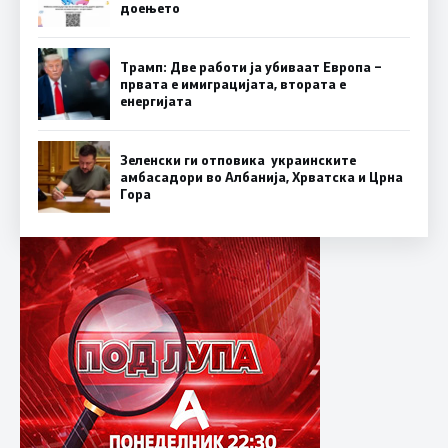
доењето
Трамп: Две работи ја убиваат Европа –
првата е имиграцијата, втората е
енергијата
Зеленски ги отповика украинските
амбасадори во Албанија, Хрватска и Црна
Гора