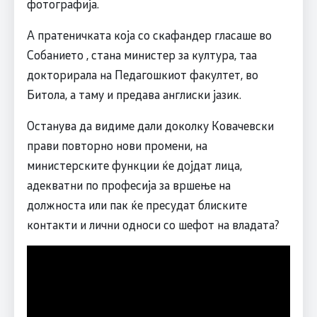
фотографија.
А пратеничката која со скафандер гласаше во
Собанието , стана министер за култура, таа
докторирала на Педагошкиот факултет, во
Битола, а таму и предава англиски јазик.
Останува да видиме дали доколку Ковачевски
прави повторно нови промени, на
министерските функции ќе дојдат лица,
адекватни по професија за вршење на
должноста или пак ќе пресудат блиските
контакти и лични односи со шефот на владата?