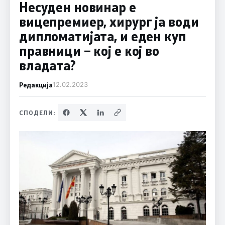
Несуден новинар е
вицепремиер, хирург ја води
дипломатијата, и еден куп
правници – кој е кој во
владата?
Редакција
12.02.2023
СПОДЕЛИ: