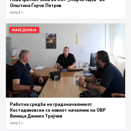
Општина Ѓорче Петров
пред 1 ч.
МАКЕДОНИЈА
Работна средба на градоначалникот
Костадиновски со новиот началник на ОВР
Виница Даниел Трајчев
пред 1 ч.