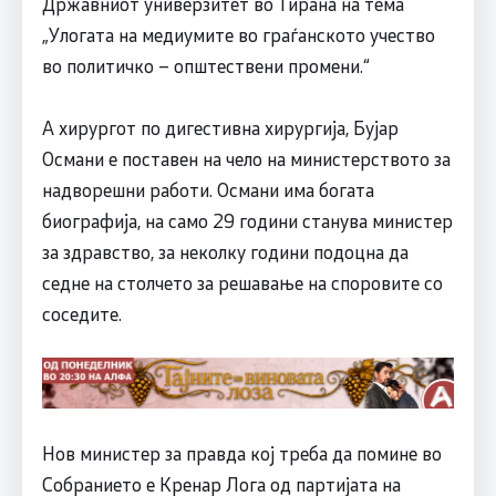
Државниот универзитет во Тирана на тема
„Улогата на медиумите во граѓанското учество
во политичко – општествени промени.“
А хирургот по дигестивна хирургија, Бујар
Османи е поставен на чело на министерството за
надворешни работи. Османи има богата
биографија, на само 29 години станува министер
за здравство, за неколку години подоцна да
седне на столчето за решавање на споровите со
соседите.
Нов министер за правда кој треба да помине во
Собранието е Кренар Лога од партијата на