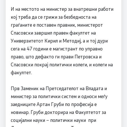
И на местото на министер за внатрешни работи
кој треба да се грижи за безбедноста на
граѓаните е поставен правник, министерот
Спасовски завршил правен факултет на
Универзитетот Кирил и Методиј, а и тој дури
сега на 47 години е магистрант по управно
право, што дефакто ги прави Петровска и
Спасовски покрај политички колеги, и колеги на
факултет.
Прв Заменик на Претседателот на Владата и
министер за политички систем и односи меѓу
заедниците Артан Груби по професија е
новинар. Груби докторира на Факултетот за
социјални науки – политички науки при