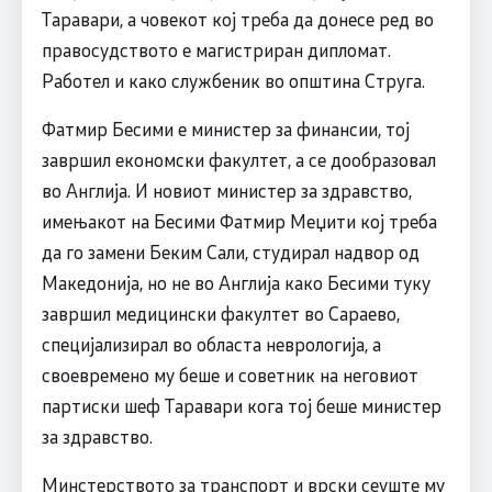
Таравари, а човекот кој треба да донесе ред во
правосудството е магистриран дипломат.
Работел и како службеник во општина Струга.
Фатмир Бесими е министер за финансии, тој
завршил економски факултет, а се дообразовал
во Англија. И новиот министер за здравство,
имењакот на Бесими Фатмир Меџити кој треба
да го замени Беким Сали, студирал надвор од
Македонија, но не во Англија како Бесими туку
завршил медицински факултет во Сараево,
специјализирал во областа неврологија, а
своевремено му беше и советник на неговиот
партиски шеф Таравари кога тој беше министер
за здравство.
Минстерството за транспорт и врски сеуште му