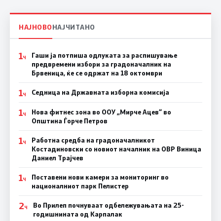
НАЈНОВО
НАЈЧИТАНО
1
Гаши ја потпиша одлуката за распишување
Ч
предвремени избори за градоначалник на
Брвеница, ќе се одржат на 18 октомври
1
Седница на Државната изборна комисија
Ч
1
Нова фитнес зона во ООУ „Мирче Ацев“ во
Ч
Општина Ѓорче Петров
1
Работна средба на градоначалникот
Ч
Костадиновски со новиот началник на ОВР Виница
Даниел Трајчев
1
Поставени нови камери за мониторинг во
Ч
националниот парк Пелистер
2
Во Прилеп почнуваат одбележувањата на 25-
Ч
годишнината од Карпалак