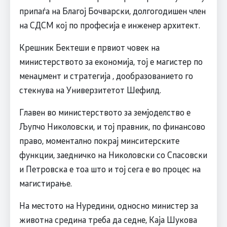
припаѓа на Благој Бочварски, долгогодишен член
на СДСМ кој по професија е инженер архитект.
Крешник Бектеши е првиот човек на
министерството за економија, тој е магистер по
менаџмент и стратегија , дообразованието го
стекнува на Универзитетот Шефилд.
Главен во министерството за земјоделство е
Љупчо Николовски, и тој правник, по финансово
право, моментално покрај минситерските
функции, заедничко на Николовски со Спасовски
и Петровска е тоа што и тој сега е во процес на
магистирање.
На местото на Нуредини, односно министер за
животна средина треба да седне, Каја Шукова