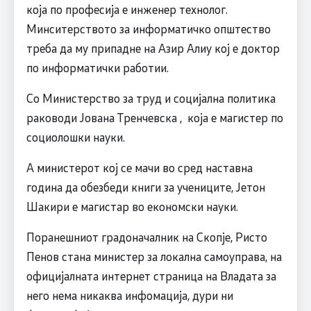
која по професија е инженер технолог.
Минситерството за информатичко општество
треба да му припадне на Азир Алиу кој е доктор
по информатички работии.
Со Министерство за труд и социјална политика
раководи Јована Тренчевска , која е магистер по
социолошки науки.
А министерот кој се мачи во сред наставна
година да обезбеди книги за учениците, Јетон
Шакири е магистар во економски науки.
Поранешниот градоначалник на Скопје, Ристо
Пенов стана министер за локална самоуправа, на
официјалната интернет страница на Владата за
него нема никаква инфомација, дури ни