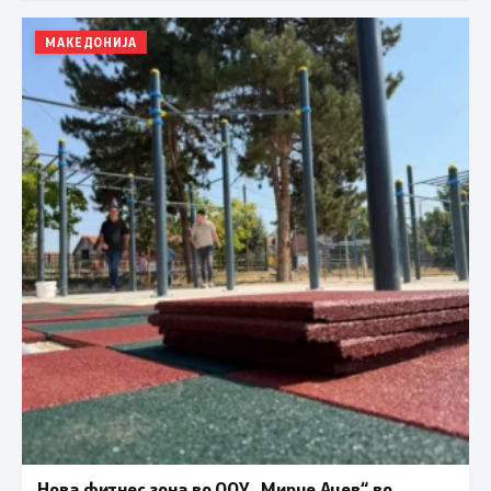
МАКЕДОНИЈА
Нова фитнес зона во ООУ „Мирче Ацев“ во