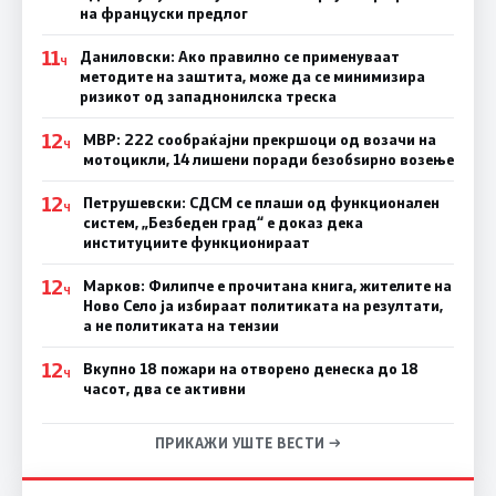
на француски предлог
11
Даниловски: Ако правилно се применуваат
Ч
методите на заштита, може да се минимизира
ризикот од западнонилска треска
12
МВР: 222 сообраќајни прекршоци од возачи на
Ч
мотоцикли, 14 лишени поради безобѕирно возење
12
Петрушевски: СДСМ се плаши од функционален
Ч
систем, „Безбеден град“ е доказ дека
институциите функционираат
12
Марков: Филипче е прочитана книга, жителите на
Ч
Ново Село ја избираат политиката на резултати,
а не политиката на тензии
12
Вкупно 18 пожари на отворено денеска до 18
Ч
часот, два се активни
ПРИКАЖИ УШТЕ ВЕСТИ →