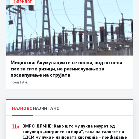
ПРИЛОГ
Мицкоски: Акумулациите се полни, подготвени
сме за сите ризици, не размислување за
поскапување на струјата
пред 19 ч.
НАЈНОВО
НАЈЧИТАНО
11
ВМРО-ДПМНЕ: Како што му пукна меурот од
Ч
сапуница „мигранти за пари“, така на талогот на
СДСМ му пука и најновата хистерија – прифаќање