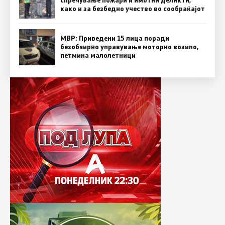
спречување пожари и имотни деликти,
како и за безбедно учество во сообраќајот
МВР: Приведени 15 лица поради
безобѕирно управување моторно возило,
петмина малолетници