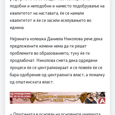
подобни и неподобни и наместо подобрување на
квалитетот на наставата, ќе се намали
квалитетот и ќе се засили иселувањето во
иднина.
Нејзината колешка Даниела Николова рече дека
предложените измени нема да ги решат
проблемите во образованието, туку ќе ги
продлабочат. Николова смета дека одредени
процеси ќе се централизираат и се повеќе ќе се
бара одобрение од централната власт, а помалку
од општинската власт.
– Општината е основач на основните училишта,