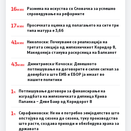
16
Размена на искуства со Словачка за успешно
МИН
спроведување на реформите
17
Просечната оценка од полагањето на сите три
МИН
типа матура е 3,66
41
Николоски: Почнуваме со реализација на
МИН
третата секција од железничкиот Коридор 8,
Македонија станува раскрсница на Балканот
43
Димитриеска-Кочоска: Денешното
МИН
потпишување на договорите е силен сигнал за
довербата што ЕИБ и ЕБОР ја имаат во
нашите политики
1
Потпишување договори за финансирање на
Ч
изградбата на железничката делница Крива
Паланка – Деве Баир од Коридорот 8
1
Серафимовски: Не ни е потребно земјоделство што
Ч
опстојува од сезона до сезона, туку производство
што расте, создава приходи и обезбедува храна за
државата