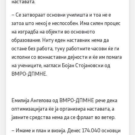
наставата.
– Се затвораат основни училишта и тоа не е
затоа што некој е неспособен. Има силен процес
на изградба на објекти во основното
образование. Ниту еден наставник нема да
остане без работа, туку работните часови ќе ги
исполни со воннаставни дејности и ќе им помага
на учениците, нагласи Бојан Стојановски од
ВМРО-ДПМНЕ.
Емилија Ангелова од ВМРО-ДПМНЕ рече дека
оптимизацијата ќе ја организира наставата, а
јавните средства нема да се фрлаат во ветер.
– Имаме и план и визија. Денес 174.040 основци