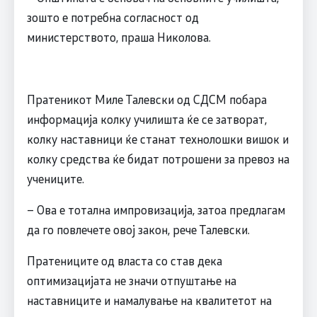
зошто е потребна согласност од
министерството, праша Николова.
Пратеникот Миле Талевски од СДСМ побара
информација колку училишта ќе се затворат,
колку наставници ќе станат технолошки вишок и
колку средства ќе бидат потрошени за превоз на
учениците.
– Ова е тотална импровизација, затоа предлагам
да го повлечете овој закон, рече Талевски.
Пратениците од власта со став дека
оптимизацијата не значи отпуштање на
наставниците и намалување на квалитетот на