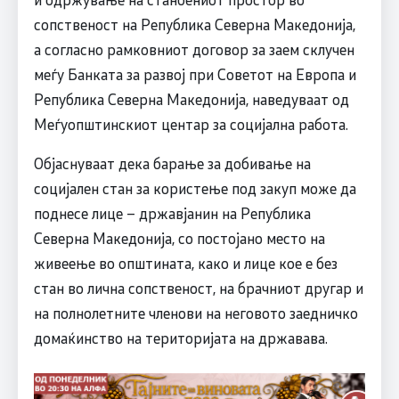
сопственост на Република Северна Македонија,
а согласно рамковниот договор за заем склучен
меѓу Банката за развој при Советот на Европа и
Република Северна Македонија, наведуваат од
Меѓуопштинскиот центар за социјална работа.
Објаснуваат дека барање за добивање на
социјален стан за користење под закуп може да
поднесе лице – државјанин на Република
Северна Македонија, со постојано место на
живеење во општината, како и лице кое е без
стан во лична сопственост, на брачниот другар и
на полнолетните членови на неговото заедничко
домаќинство на територијата на државава.