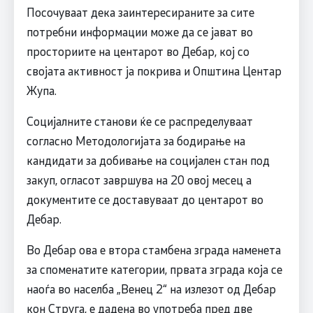
Посочуваат дека заинтересираните за сите
потребни информации може да се јават во
просториите на центарот во Дебар, кој со
својата активност ја покрива и Општина Центар
Жупа.
Социјалните станови ќе се распределуваат
согласно Методологијата за бодирање на
кандидати за добивање на социјален стан под
закуп, огласот завршува на 20 овој месец а
документите се доставуваат до центарот во
Дебар.
Во Дебар ова е втора стамбена зграда наменета
за споменатите категории, првата зграда која се
наоѓа во населба „Венец 2“ на излезот од Дебар
кон Струга, е дадена во употреба пред две