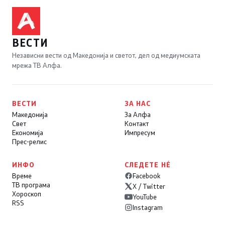
ВЕСТИ
Независни вести од Македонија и светот, дел од медиумската
мрежа ТВ Алфа.
ВЕСТИ
ЗА НАС
Македонија
За Алфа
Свет
Контакт
Економија
Импресум
Прес-релис
ИНФО
СЛЕДЕТЕ НÉ
Време
Facebook
ТВ програма
X / Twitter
Хороскоп
YouTube
RSS
Instagram