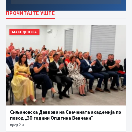
ПРОЧИТАЈТЕ УШТЕ
МАКЕДОНИЈА
Сиљановска Давкова на Свечената академија по
повод „30 години Општина Вевчани“
пред 2 ч.