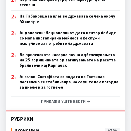
Ч
степени
2
На Табановце за влез во државата се чека околу
Ч
45 минути
2
Андоновски: Националниот дата центар ќе биде
Ч
со мала инсталирана моќност и ќе служи
исклучиво за потребите на државата
2
Во прилепската касарна почна одбележувањето
Ч
на 25-годишнината од загинувањето на десетте
бранители кај Карпалак
2
Ангелов: Состојбата со водата во Гостивар
Ч
постепено се стабилизира, но се уште не е погодна
за пиење и за готвење
ПРИКАЖИ УШТЕ ВЕСТИ →
РУБРИКИ
ЕКОНОМИЈА
4794