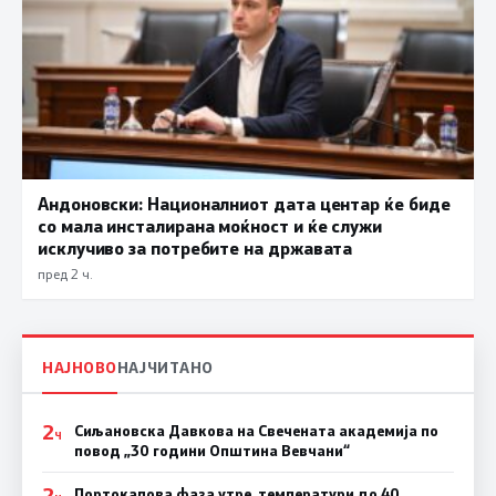
Андоновски: Националниот дата центар ќе биде
со мала инсталирана моќност и ќе служи
исклучиво за потребите на државата
пред 2 ч.
НАЈНОВО
НАЈЧИТАНО
2
Сиљановска Давкова на Свечената академија по
Ч
повод „30 години Општина Вевчани“
2
Портокалова фаза утре, температури до 40