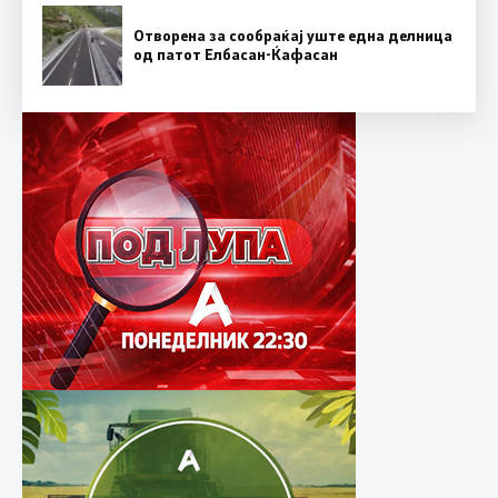
Отворена за сообраќај уште една делница
од патот Елбасан-Ќафасан