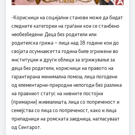
-Корисници на социјални станови може да бидат
следните категории на граѓани кои се станбено
необезбедени: Деца без родители или
родителска грижа – лица над 18 години кои до
својата осумнаесетта година биле згрижени во
институции и други облици за згрижување за
деца без родители, корисници на правото на
гарантирана минимална помош, лица погодени
од елементарни-природни непогоди без разлика
на правниот статус на нивните постојни
(примарни) живеалишта, лица со попреченост и
семејства со лица со попреченост, како и лица
припадници на ромската заедница, нагласуваат
од Cентарот.