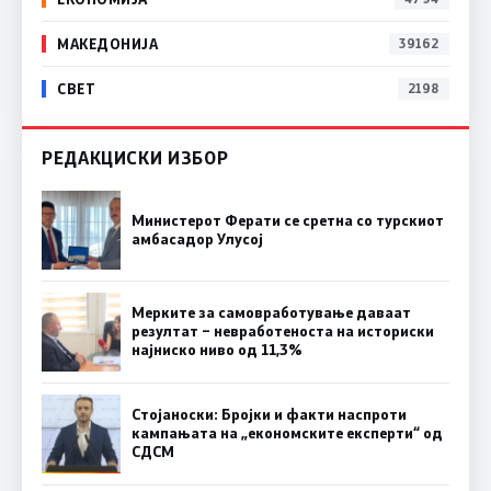
МАКЕДОНИЈА
39162
СВЕТ
2198
РЕДАКЦИСКИ ИЗБОР
Министерот Ферати се сретна со турскиот
амбасадор Улусој
Мерките за самовработување даваат
резултат – невработеноста на историски
најниско ниво од 11,3%
Стојаноски: Бројки и факти наспроти
кампањата на „економските експерти“ од
СДСM