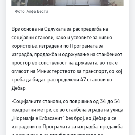
Фото: Алфа Вести
Врз основа на Одлуката за распределба на
социјални станови, како и условите за нивно
користење, изградени по Програмата за
изградба, продажба и одржување на станбениот
простор во сопственост на државата, во тек е
огласот на Министерството за транспорт, со кој
треба да бидат распределени 47 станови во
Дебар.
-Социјалните станови, со површина од 34 до 54
квадратни метри, се во станбенa зградa на улицa
„Нормалја е Елбасанит“ без број, во Дебар а се
изградени по Програмата за изградба, продажба
и одржување на станбениот простор во