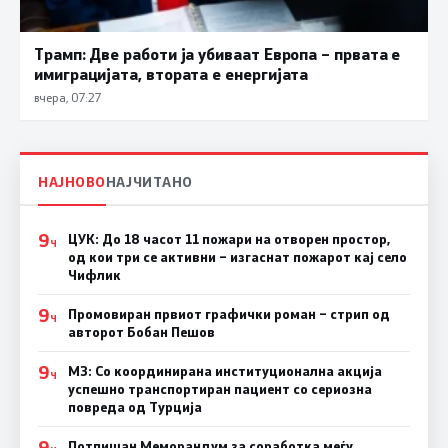
Трамп: Две работи ја убиваат Европа – првата е
имиграцијата, втората е енергијата
вчера, 07:27
НАЈНОВО
НАЈЧИТАНО
9
ЦУК: До 18 часот 11 пожари на отворен простор,
Ч
од кои три се активни – изгаснат пожарот кај село
Чифлик
9
Промовиран првиот графички роман – стрип од
Ч
авторот Бобан Пешов
9
МЗ: Со координирана институционална акција
Ч
успешно транспортиран пациент со сериозна
повреда од Турција
9
Потпишан Меморандум за соработка меѓу