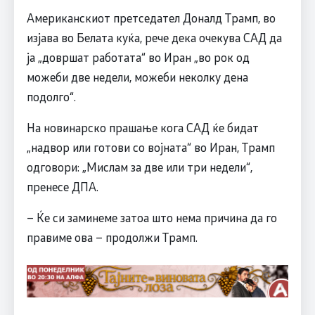
Американскиот претседател Доналд Трамп, во
изјава во Белата куќа, рече дека очекува САД да
ја „довршат работата“ во Иран „во рок од
можеби две недели, можеби неколку дена
подолго“.
На новинарско прашање кога САД ќе бидат
„надвор или готови со војната“ во Иран, Трамп
одговори: „Мислам за две или три недели“,
пренесе ДПА.
– Ќе си заминеме затоа што нема причина да го
правиме ова – продолжи Трамп.