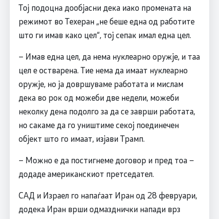
Тој подоцна дообјасни дека иако промената на
режимот во Техеран „не беше една од работите
што ги имав како цел“, тој сепак имал една цел.
– Имав една цел, да нема нуклеарно оружје, и таа
цел е остварена. Тие нема да имаат нуклеарно
оружје, но ја довршуваме работата и мислам
дека во рок од можеби две недели, можеби
неколку дена подолго за да се заврши работата,
но сакаме да го уништиме секој поединечен
објект што го имаат, изјави Трамп.
– Можно е да постигнеме договор и пред тоа –
додаде американскиот претседател.
САД и Израел го напаѓаат Иран од 28 февруари,
додека Иран врши одмазднички напади врз