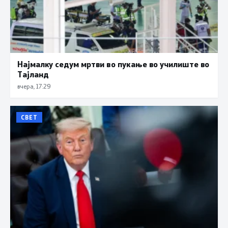
Најмалку седум мртви во пукање во училиште во
Тајланд
вчера, 17:29
СВЕТ