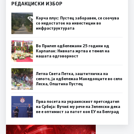
РЕДАКЦИСКИ ИЗБОР
Корча плус: Пустец заборавен, се соочува
со недостаток на инвестиции во
инфраструктурата
Во Прилеп одбележани 25 години од
Карпалак: Нивната жртва е темел на
нашата одговорност
Летна Света Петка, заштитничка на
селото, ја одбележаа Македонците во село
Леска, Општина Пустец
Прва посета на украинскиот претседател
на Србија: Вучиќ му рече на Зеленски дека
не е оптимист за патот кон ЕУ на Белград