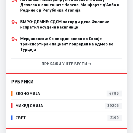
Ч
Делчево и општините Новело, Монфорте д’Алба и
Родино од Република Италија
9
ВМРО-ДПМНЕ: СДСM потврди дека Филипче
Ч
испратил осудени насилници
9
Мерџановски: Со владин авион во Скопје
Ч
транспортиран пациент повреден на одмор во
Турција
ПРИКАЖИ УШТЕ ВЕСТИ →
РУБРИКИ
ЕКОНОМИЈА
4796
МАКЕДОНИЈА
39206
СВЕТ
2199