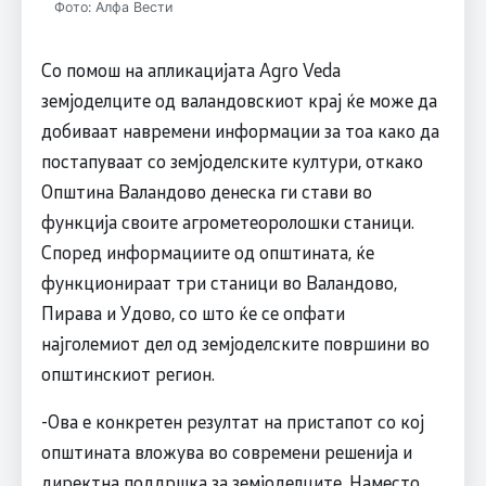
Фото: Алфа Вести
Со помош на апликацијата Agro Veda
земјоделците од валандовскиот крај ќе може да
добиваат навремени информации за тоа како да
постапуваат со земјоделските култури, откако
Општина Валандово денеска ги стави во
функција своите агрометеоролошки станици.
Според информациите од општината, ќе
функционираат три станици во Валандово,
Пирава и Удово, со што ќе се опфати
најголемиот дел од земјоделските површини во
општинскиот регион.
-Ова е конкретен резултат на пристапот со кој
општината вложува во современи решенија и
директна поддршка за земјоделците. Наместо