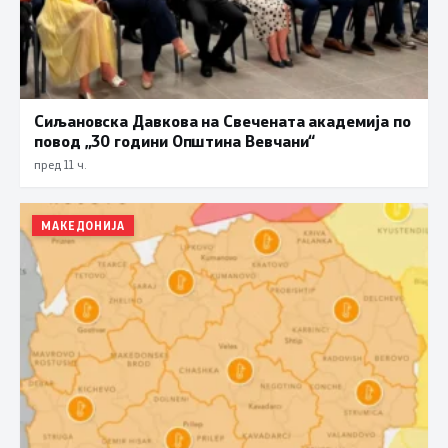
Сиљановска Давкова на Свечената академија по
повод „30 години Општина Вевчани“
пред 11 ч.
МАКЕДОНИЈА