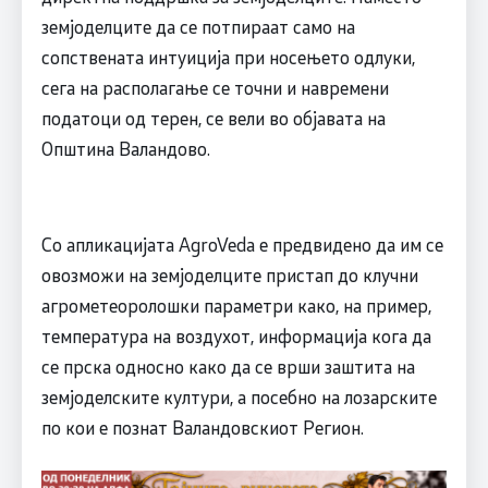
земјоделците да се потпираат само на
сопствената интуиција при носењето одлуки,
сега на располагање се точни и навремени
податоци од терен, се вели во објавата на
Општина Валандово.
Со апликацијата AgroVeda е предвидено да им се
овозможи на земјоделците пристап до клучни
агрометеоролошки параметри како, на пример,
температура на воздухот, информација кога да
се прска односно како да се врши заштита на
земјоделските култури, а посебно на лозарските
по кои е познат Валандовскиот Регион.