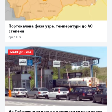
Портокалова фаза утре, температури до 40
степени
пред 11 ч.
МАКЕДОНИЈА
На Табановце за влез во државата се чека околу