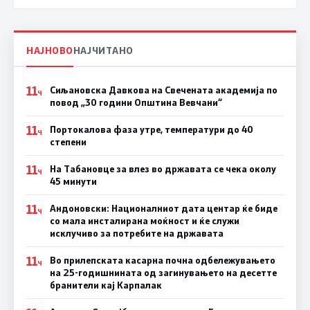
НАЈНОВО
НАЈЧИТАНО
11
Сиљановска Давкова на Свечената академија по
Ч
повод „30 години Општина Вевчани“
11
Портокалова фаза утре, температури до 40
Ч
степени
11
На Табановце за влез во државата се чека околу
Ч
45 минути
11
Андоновски: Националниот дата центар ќе биде
Ч
со мала инсталирана моќност и ќе служи
исклучиво за потребите на државата
11
Во прилепската касарна почна одбележувањето
Ч
на 25-годишнината од загинувањето на десетте
бранители кај Карпалак