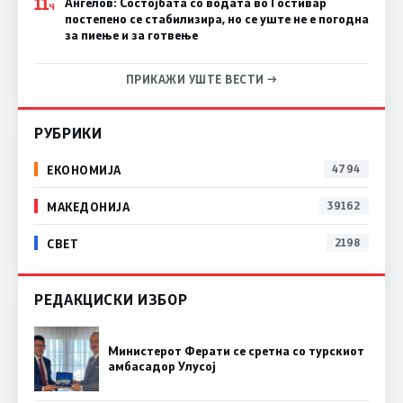
11
Ангелов: Состојбата со водата во Гостивар
Ч
постепено се стабилизира, но се уште не е погодна
за пиење и за готвење
ПРИКАЖИ УШТЕ ВЕСТИ →
РУБРИКИ
ЕКОНОМИЈА
4794
МАКЕДОНИЈА
39162
СВЕТ
2198
РЕДАКЦИСКИ ИЗБОР
Министерот Ферати се сретна со турскиот
амбасадор Улусој