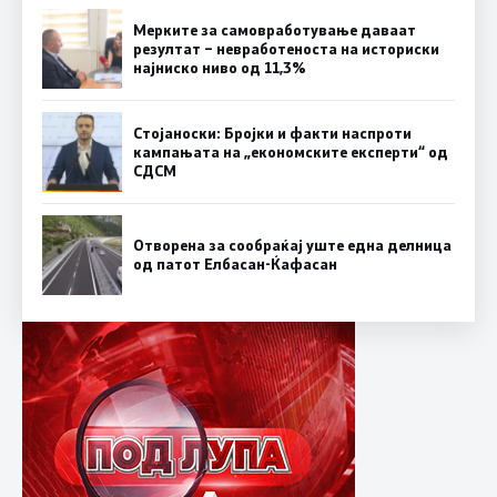
Мерките за самовработување даваат
резултат – невработеноста на историски
најниско ниво од 11,3%
Стојаноски: Бројки и факти наспроти
кампањата на „економските експерти“ од
СДСM
Отворена за сообраќај уште една делница
од патот Елбасан-Ќафасан