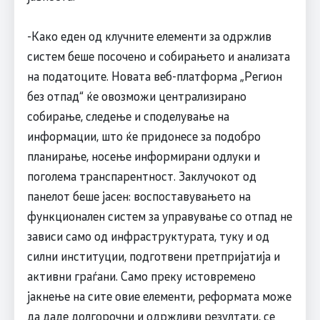
-Како еден од клучните елементи за одржлив
систем беше посочено и собирањето и анализата
на податоците. Новата веб-платформа „Регион
без отпад“ ќе овозможи централизирано
собирање, следење и споделување на
информации, што ќе придонесе за подобро
планирање, носење информирани одлуки и
поголема транспарентност. Заклучокот од
панелот беше јасен: воспоставувањето на
функционален систем за управување со отпад не
зависи само од инфраструктурата, туку и од
силни институции, подготвени претпријатија и
активни граѓани. Само преку истовремено
јакнење на сите овие елементи, реформата може
да даде долгорочни и одржливи резултати, се