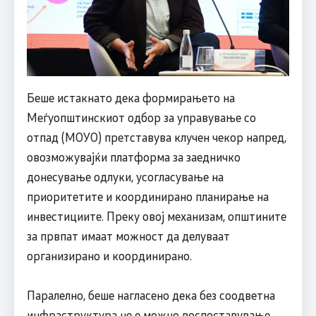
Беше истакнато дека формирањето на
Меѓуопштинскиот одбор за управување со
отпад (МОУО) претставува клучен чекор напред,
овозможувајќи платформа за заедничко
донесување одлуки, усогласување на
приоритетите и координирано планирање на
инвестициите. Преку овој механизам, општините
за првпат имаат можност да делуваат
организирано и координирано.
Паралелно, беше нагласено дека без соодветна
инфраструктура не е можно воспоставување