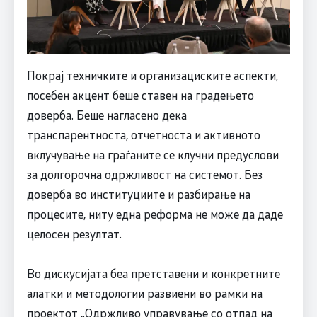
Покрај техничките и организациските аспекти,
посебен акцент беше ставен на градењето
доверба. Беше нагласено дека
транспарентноста, отчетноста и активното
вклучување на граѓаните се клучни предуслови
за долгорочна одржливост на системот. Без
доверба во институциите и разбирање на
процесите, ниту една реформа не може да даде
целосен резултат.
Во дискусијата беа претставени и конкретните
алатки и методологии развиени во рамки на
проектот „Одржливо управување со отпад на