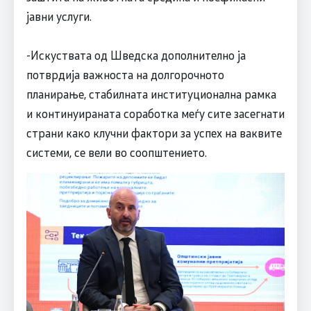
јавни услуги.
-Искуствата од Шведска дополнително ја
потврдија важноста на долгорочното
планирање, стабилната институционална рамка
и континуираната соработка меѓу сите засегнати
страни како клучни фактори за успех на ваквите
системи, се вели во соопштението.