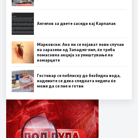
Ангелов за двете заседи кај Карпалак
Марковски: Ако ни се појават нови случаи
на заразени од Западен-нил, ќе треба
помасовна акција за уништување на
комарците
Гостивар се поблиску до безбедна вода,
надежите се дека следната недела ќе
може да се пие и готви