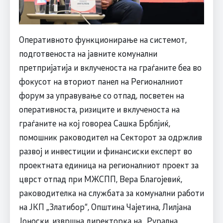
Оперативното функционирање на системот,
подготвеноста на јавните комунални
претпријатија и вклученоста на граѓаните беа во
фокусот на вториот панел на Регионалниот
форум за управување со отпад, посветен на
оперативноста, ризиците и вклученоста на
граѓаните на кој говореа Сашка Брблјиќ,
помошник раководител на Секторот за одржлив
развој и инвестиции и финансиски експерт во
проектната единица на регионалниот проект за
цврст отпад при МЖСПП, Вера Благојевиќ,
раководителка на службата за комунални работи
на ЈКП „Златибор“, Општина Чајетина, Лилјана
Јоноски, извршна директорка на „Рурална