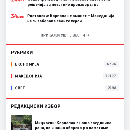
МИН
решенија за поевтино производство
34
Ристовски: Карпалак е аманет – Македонија
МИН
не ги заборава своите херои
ПРИКАЖИ УШТЕ ВЕСТИ →
РУБРИКИ
ЕКОНОМИЈА
4796
МАКЕДОНИЈА
39197
СВЕТ
2198
РЕДАКЦИСКИ ИЗБОР
Мицкоски: Карпалак е наша заедничка
рана, но и наша обврска да паметиме