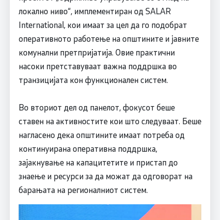
локално ниво“, имплементиран од SALAR
International, кои имаат за цел да го подобрат
оперативното работење на општините и јавните
комунални претпријатија. Овие практични
насоки претставуваат важна поддршка во
транзицијата кон функционален систем.
Во вториот дел од панелот, фокусот беше
ставен на активностите кои што следуваат. Беше
нагласено дека општините имаат потреба од
континуирана оперативна поддршка,
зајакнување на капацитетите и пристап до
знаење и ресурси за да можат да одговорат на
барањата на регионалниот систем.