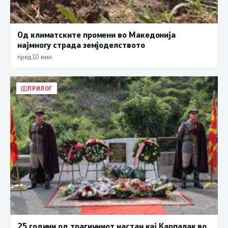
Од климатските промени во Македонија
најмногу страда земјоделството
пред 10 мин.
ПРИЛОГ
25 години од трагичниот настан кај Карпалак во