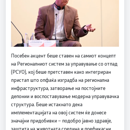
Посебен акцент беше ставен на самиот концепт
на Регионалниот систем за управување со отпад
(РСУО), кој беше претставен како интегриран
пристап што опфаќа изградба на регионална
инфраструктура, затворање на постојните
депонии и воспоставување модерна управувачка
структура. Беше истакнато дека
имплементацијата на овој систем ќе донесе
значајни придобивки – подобро јавно здравје,
заштита на животната средина и поефикасни