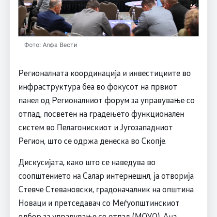
Фото: Алфа Вести
Регионалната координација и инвестициите во
инфраструктура беа во фокусот на првиот
панел од Регионалниот форум за управување со
отпад, посветен на градењето функционален
систем во Пелагонискиот и Југозападниот
Регион, што се одржа денеска во Скопје.
Дискусијата, како што се наведува во
соопштението на Салар интернешнл, ја отворија
Стевче Стевановски, градоначалник на општина
Новаци и претседавач со Меѓуопштинскиот
одбор за управување со отпад (МОУО), Ана