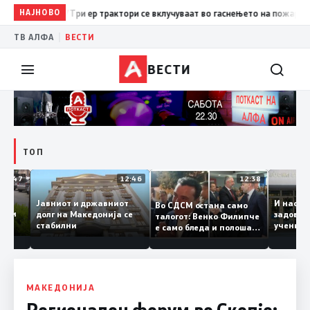
13:07
НАЈНОВО
Три ер трактори се вклучуваат во гаснењето на пожарот во Соп
|
ТВ АЛФА
ВЕСТИ
ВЕСТИ
ТОП
12:47
12:46
12:38
Јавниот и државниот
И н
Во СДСМ остана само
е уште ги
долг на Македонија се
зад
талогот: Венко Филипче
стабилни
уче
е само бледа и полоша
од 
копија дури и од Зоран
Заев
МАКЕДОНИЈА
Регионален форум во Скопје: