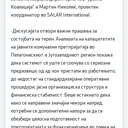
Коалиција“ и Мартин Николиќ, проектен
координатор во SALAR International.
-Дискусијата отвори важни прашања за
состојбата на терен. Анализата на капацитетите
на јавните комунални претпријатија во
Пелагонискиот и Југозападниот регион покажа
дека системот сè уште се соочува со сериозни
предизвици, од ад-хок пристапи во работењето,
до недостиг на стандардизирани оперативни
процедури, јасна организациска структура и
финансиска стабилност. Беше истакнато дека
иако се направени значајни чекори напред,
потребни се дополнителни напори за да се
обезбеди целосна подготвеност на
претпријатијата за функционирање во рамки на