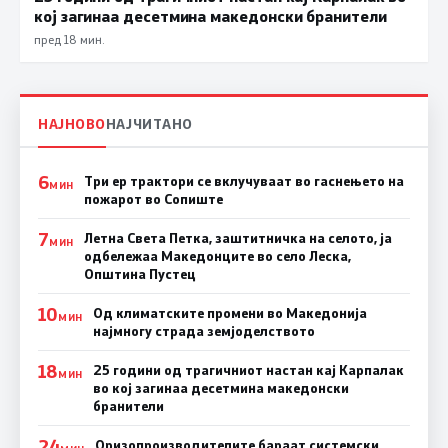
кој загинаа десетмина македонски бранители
пред 18 мин.
НАЈНОВО
НАЈЧИТАНО
6
Три ер трактори се вклучуваат во гаснењето на
МИН
пожарот во Сопиште
7
Летна Света Петка, заштитничка на селото, ја
МИН
одбележаа Македонците во село Леска,
Општина Пустец
10
Од климатските промени во Македонија
МИН
најмногу страда земјоделството
18
25 години од трагичниот настан кај Карпалак
МИН
во кој загинаа десетмина македонски
бранители
24
Оризопроизводителите бараат системски